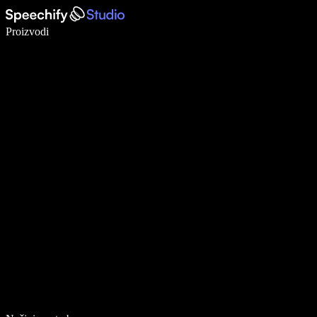
Pišite 5× brže uz glasovno diktiranje
Proizvodi
Saznajte više