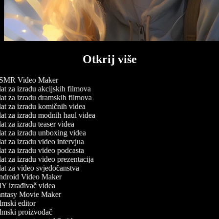
Otkrij više
MR Video Maker
at za izradu akcijskih filmova
at za izradu dramskih filmova
at za izradu komičnih videa
at za izradu modnih haul videa
t za izradu teaser videa
at za izradu unboxing videa
t za izradu video intervjua
at za izradu video podcasta
t za izradu video prezentacija
at za video svjedočanstva
droid Video Maker
Y izrađivač videa
ntasy Movie Maker
mski editor
lmski proizvođač