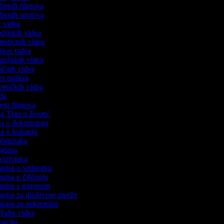
azbenih filmova
azbenih spotova
ic videa
odijskih videa
omotivnih videa
ction videa
enzijskih videa
iričnih videa
er trailera
jetničkih videa
oda
stern filmova
ea 'Dan u životu'
dea o dekoriranju
dea o kuhanju
 obilazaka
 oglasa
 pozivnica
apisa o vrtlarstvu
zapisa o čišćenju
zapisa s govorom
zapisa za društvene mreže
zapisa za nekretnine
uTube videa
imacija