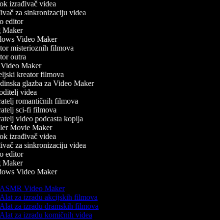
k izrađivač videa
vač za sinkronizaciju videa
 editor
 Maker
ows Video Maker
or misterioznih filmova
or outra
Video Maker
ljski kreator filmova
inska glazba za Video Maker
ditelj videa
atelj romantičnih filmova
telj sci-fi filmova
atelj video podcasta kopija
ler Movie Maker
k izrađivač videa
vač za sinkronizaciju videa
 editor
 Maker
ows Video Maker
ASMR Video Maker
Alat za izradu akcijskih filmova
Alat za izradu dramskih filmova
Alat za izradu komičnih videa