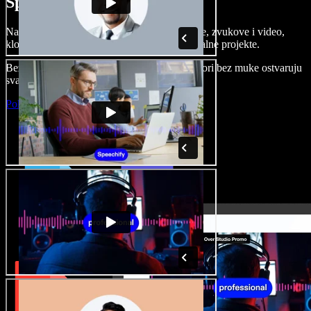
Speechify Studiju.
Napravite voice overe, dodajte besplatne slike, zvukove i video,
klonirajte svoj glas i složite sjajne audio-vizualne projekte.
Bez učenja i sve dostupno u pregledniku, autori bez muke ostvaruju
svaku kreativnu ideju.
Pokreni Studio