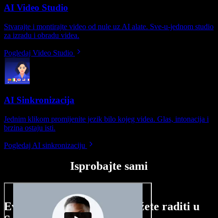
AI Video Studio
Stvarajte i montirajte video od nule uz AI alate. Sve-u-jednom studio
za izradu i obradu videa.
Pogledaj Video Studio
AI Sinkronizacija
Jednim klikom promijenite jezik bilo kojeg videa. Glas, intonacija i
brzina ostaju isti.
Pogledaj AI sinkronizaciju
Isprobajte sami
Evo malog pregleda što možete raditi u