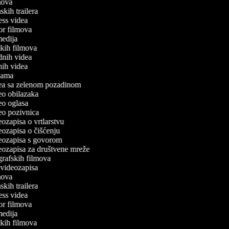
lmova
mskih trailera
tness videa
ror filmova
omedija
atkih filmova
odnih videa
tnih videa
eklama
idea sa zelenom pozadinom
deo obilazaka
deo oglasa
deo pozivnica
deozapisa o vrtlarstvu
deozapisa o čišćenju
ideozapisa s govorom
deozapisa za društvene mreže
ografskih filmova
n videozapisa
lmova
mskih trailera
tness videa
ror filmova
omedija
atkih filmova