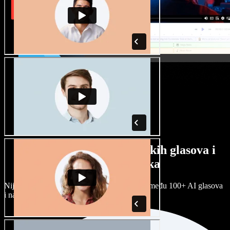
Veliki izbor muških i ženskih glasova i
raznih naglasaka
Nijedan projekt ne mora zvučati isto. Birajte među 100+ AI glasova
i naglasaka i prilagodite ih sebi.