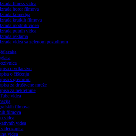
Izrada fitness videa
Izrada horor filmova
Izrada komedija
Izrada kratkih filmova
Izrada modnih videa
Izrada putnih videa
Izrada reklama
Izrada videa sa zelenom pozadinom
 obilazaka
 oglasa
 pozivnica
apisa o vrtlarstvu
zapisa o čišćenju
zapisa s govorom
zapisa za društvene mreže
zapisa za nekretnine
uTube videa
imacija
ografskih filmova
anih filmova
mo videa
ukativnih videa
to videozapisa
ming videa