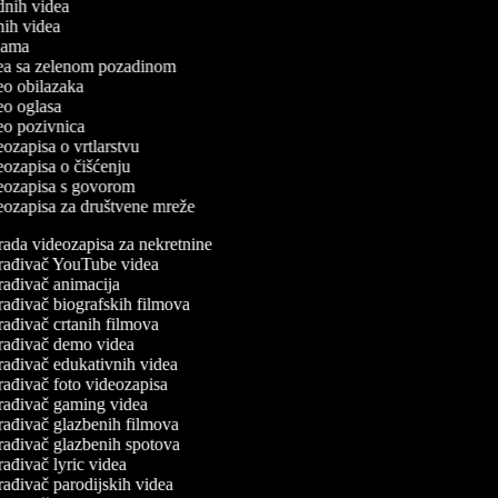
odnih videa
tnih videa
eklama
idea sa zelenom pozadinom
deo obilazaka
deo oglasa
deo pozivnica
deozapisa o vrtlarstvu
deozapisa o čišćenju
ideozapisa s govorom
deozapisa za društvene mreže
rada videozapisa za nekretnine
rađivač YouTube videa
rađivač animacija
rađivač biografskih filmova
rađivač crtanih filmova
rađivač demo videa
rađivač edukativnih videa
rađivač foto videozapisa
rađivač gaming videa
rađivač glazbenih filmova
rađivač glazbenih spotova
ađivač lyric videa
rađivač parodijskih videa