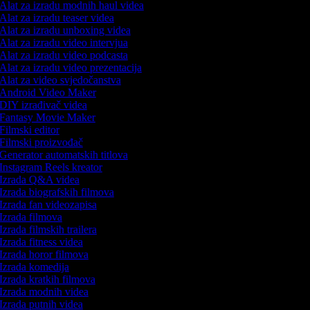
Alat za izradu modnih haul videa
Alat za izradu teaser videa
Alat za izradu unboxing videa
Alat za izradu video intervjua
Alat za izradu video podcasta
Alat za izradu video prezentacija
Alat za video svjedočanstva
Android Video Maker
DIY izrađivač videa
Fantasy Movie Maker
Filmski editor
Filmski proizvođač
Generator automatskih titlova
Instagram Reels kreator
Izrada Q&A videa
Izrada biografskih filmova
Izrada fan videozapisa
Izrada filmova
Izrada filmskih trailera
Izrada fitness videa
Izrada horor filmova
Izrada komedija
Izrada kratkih filmova
Izrada modnih videa
Izrada putnih videa