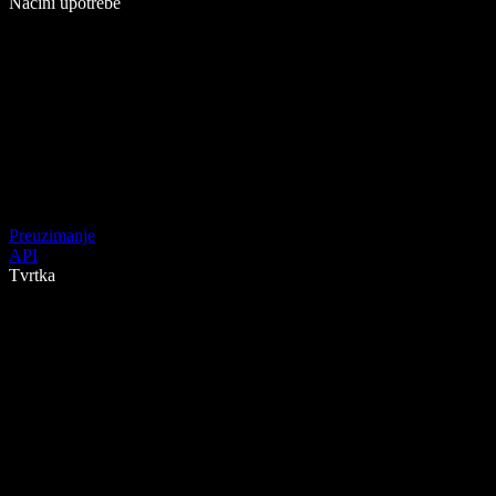
Načini upotrebe
Preuzimanje
API
Tvrtka