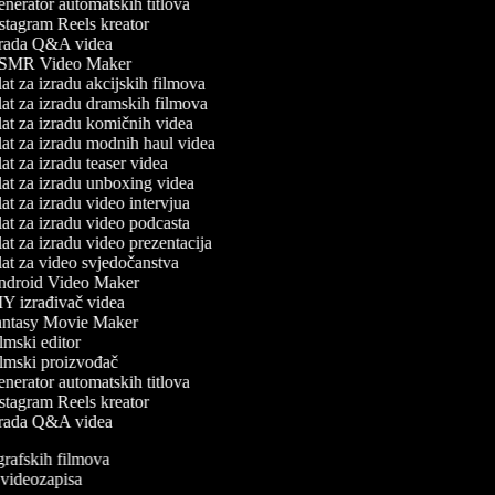
nerator automatskih titlova
stagram Reels kreator
rada Q&A videa
MR Video Maker
at za izradu akcijskih filmova
at za izradu dramskih filmova
at za izradu komičnih videa
at za izradu modnih haul videa
t za izradu teaser videa
at za izradu unboxing videa
t za izradu video intervjua
at za izradu video podcasta
t za izradu video prezentacija
at za video svjedočanstva
droid Video Maker
Y izrađivač videa
ntasy Movie Maker
mski editor
lmski proizvođač
nerator automatskih titlova
stagram Reels kreator
rada Q&A videa
ografskih filmova
n videozapisa