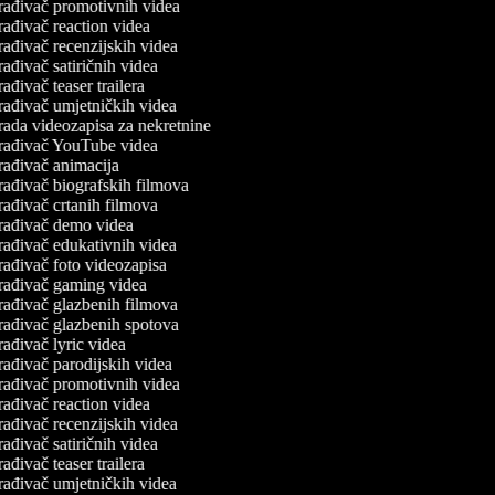
rađivač promotivnih videa
rađivač reaction videa
rađivač recenzijskih videa
ađivač satiričnih videa
ađivač teaser trailera
rađivač umjetničkih videa
rada videozapisa za nekretnine
rađivač YouTube videa
rađivač animacija
rađivač biografskih filmova
rađivač crtanih filmova
rađivač demo videa
rađivač edukativnih videa
rađivač foto videozapisa
rađivač gaming videa
rađivač glazbenih filmova
rađivač glazbenih spotova
ađivač lyric videa
rađivač parodijskih videa
rađivač promotivnih videa
rađivač reaction videa
rađivač recenzijskih videa
ađivač satiričnih videa
ađivač teaser trailera
rađivač umjetničkih videa