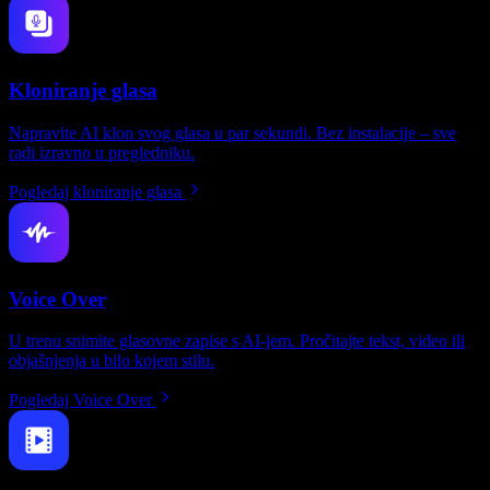
Kloniranje glasa
Napravite AI klon svog glasa u par sekundi. Bez instalacije – sve
radi izravno u pregledniku.
Pogledaj kloniranje glasa
Voice Over
U trenu snimite glasovne zapise s AI-jem. Pročitajte tekst, video ili
objašnjenja u bilo kojem stilu.
Pogledaj Voice Over