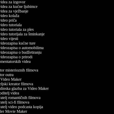
 videa za izgovor
 videa za kućne ljubimce
 videa za vježbanje
 video kolaža
 video priča
 video tutoriala
 video tutoriala za ples
 video tutorijala za šminkanje
 video vijesti
 videozapisa kućne ture
č videozapisa o automobilima
 videozapisa o budžetiranju
 videozapisa o prirodi
komentatorskih videa
or misterioznih filmova
or outra
Video Maker
ljski kreator filmova
inska glazba za Video Maker
ditelj videa
atelj romantičnih filmova
telj sci-fi filmova
atelj video podcasta kopija
ler Movie Maker