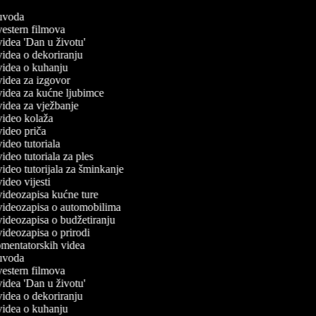
č uvoda
 vestern filmova
 videa 'Dan u životu'
 videa o dekoriranju
 videa o kuhanju
 videa za izgovor
 videa za kućne ljubimce
 videa za vježbanje
 video kolaža
 video priča
 video tutoriala
 video tutoriala za ples
 video tutorijala za šminkanje
 video vijesti
 videozapisa kućne ture
č videozapisa o automobilima
 videozapisa o budžetiranju
 videozapisa o prirodi
komentatorskih videa
č uvoda
 vestern filmova
 videa 'Dan u životu'
 videa o dekoriranju
 videa o kuhanju