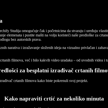
a
echify Studija omogućuje čak i početnicima da stvaraju i uređuju vlasti
nje elemenata i pustite mašti na volju koristeći naše predloške za crtane
podlogu bez autorskih prava.
raznih narativa i izražavanje složenih ideja na vizualno privlačan i zaba
tanih filmova, već i bilo kakvih video uradaka – od uvodnih videa i t
edlošci za besplatni izrađivač crtanih film
zrađivač crtanih filmova kako biste pokrenuli svoj projekt.
Kako napraviti crtić za nekoliko minuta