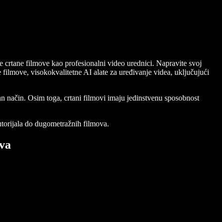
te crtane filmove kao profesionalni video urednici. Napravite svoj
 filmove, visokokvalitetne AI alate za uređivanje videa, uključujući
van način. Osim toga, crtani filmovi imaju jedinstvenu sposobnost
utorijala do dugometražnih filmova.
ova