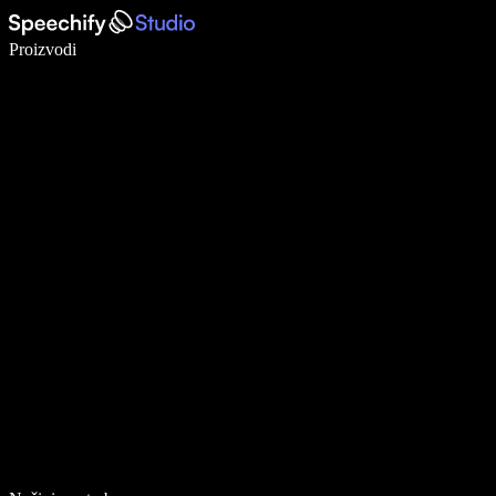
Pišite 5× brže uz glasovno diktiranje
Proizvodi
Saznajte više