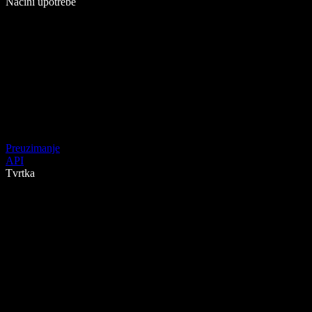
Načini upotrebe
Preuzimanje
API
Tvrtka