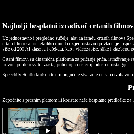
Najbolji besplatni izrađivač crtanih filmov
Uz jednostavno i pregledno sučelje, alat za izradu crtanih filmova Spe
crtani film u samo nekoliko minuta uz jednostavno povlačenje i ispušta
više od 200 AI glasova i efekata, kao i videozapise, slike i glazbenu 
Crtani filmovi su dinamična platforma za pričanje priča, istraživanje 
privući publiku svih uzrasta, pobuđujući osjećaj radosti i nostalgije.
Speechify Studio korisnicima omogućuje stvaranje ne samo zabavnih cr
Pr
Započnite s praznim platnom ili koristite naše besplatne predloške za i