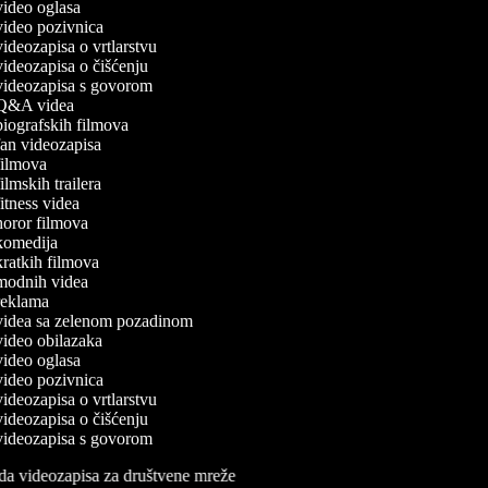
 video oglasa
 video pozivnica
 videozapisa o vrtlarstvu
 videozapisa o čišćenju
 videozapisa s govorom
a Q&A videa
 biografskih filmova
 fan videozapisa
 filmova
filmskih trailera
 fitness videa
 horor filmova
 komedija
 kratkih filmova
 modnih videa
 reklama
 videa sa zelenom pozadinom
 video obilazaka
 video oglasa
 video pozivnica
 videozapisa o vrtlarstvu
 videozapisa o čišćenju
 videozapisa s govorom
da videozapisa za društvene mreže