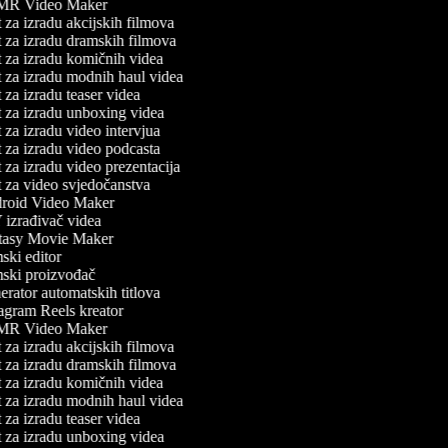
R Video Maker
 za izradu akcijskih filmova
 za izradu dramskih filmova
 za izradu komičnih videa
 za izradu modnih haul videa
 za izradu teaser videa
 za izradu unboxing videa
 za izradu video intervjua
 za izradu video podcasta
 za izradu video prezentacija
 za video svjedočanstva
oid Video Maker
izrađivač videa
asy Movie Maker
ski editor
ski proizvođač
rator automatskih titlova
agram Reels kreator
R Video Maker
 za izradu akcijskih filmova
 za izradu dramskih filmova
 za izradu komičnih videa
 za izradu modnih haul videa
 za izradu teaser videa
 za izradu unboxing videa