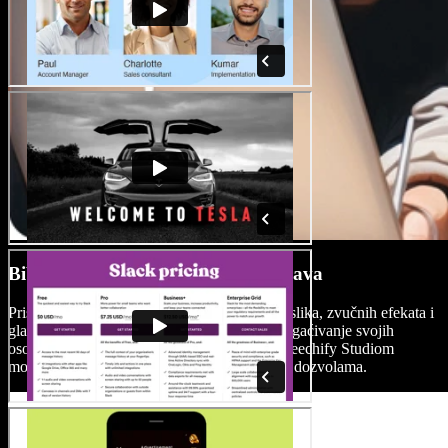
Biblioteka medija bez autorskih prava
Pristupite opsežnoj biblioteci video isječaka, slika, zvučnih efekata i
glazbe u pozadini bez autorskih prava za obogaćivanje svojih
osobnih ili komercijalnih putnih videa. Sa Speechify Studiom
možete stvarati sadržaj bez brige o autorskim dozvolama.