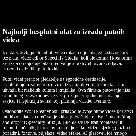
Najbolji besplatni alat za izradu putnih
videa
Izrada zadivljujućih putnih videa nikada nije bila jednostavnija uz
besplatni video editor Speechify Studija, koji blogerima i kreatorima
sadržaja omogućuje lako uređivanje atraktivnih uvoda, odjava,
teasera i cjelovitih putnih videa.
Putni videi prenose gledatelje na egzotične destinacije,
kombinirajući zadivljujuće vizuale s dojmljivom pričom kako bi
uhvatili bit različitih kultura i krajolika. Ova filmska putovanja nisu
samo bijeg iz svakodnevice već pružaju i vrijedne informacije,
savjete i inspiraciju svima koji planiraju vlastite avanture.
Oslobodite svoju kreativnost i prilagodite svoje putne videe koristeći
intuitivne alate za uređivanje videa povlačenjem i ispuštanjem (drag-
and-drop) u Speechify Studiju. Bilo da ste iskusan montažer ili
potpuni početnik, jednostavno dodajte slike, video isječke, glazbu u
pozadini, fontove, prijelaze, video efekte, AI glasove i još mnogo