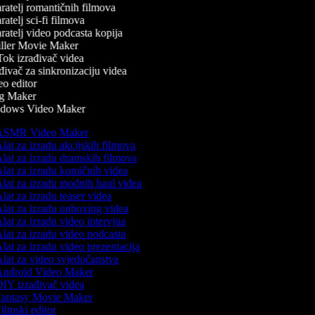
ratelj romantičnih filmova
atelj sci-fi filmova
ratelj video podcasta kopija
ller Movie Maker
ok izrađivač videa
ivač za sinkronizaciju videa
o editor
g Maker
dows Video Maker
SMR Video Maker
lat za izradu akcijskih filmova
lat za izradu dramskih filmova
lat za izradu komičnih videa
lat za izradu modnih haul videa
lat za izradu teaser videa
lat za izradu unboxing videa
lat za izradu video intervjua
lat za izradu video podcasta
lat za izradu video prezentacija
lat za video svjedočanstva
ndroid Video Maker
IY izrađivač videa
antasy Movie Maker
ilmski editor