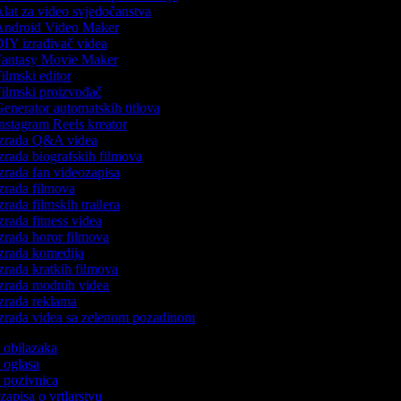
lat za video svjedočanstva
ndroid Video Maker
IY izrađivač videa
antasy Movie Maker
ilmski editor
ilmski proizvođač
enerator automatskih titlova
nstagram Reels kreator
zrada Q&A videa
zrada biografskih filmova
zrada fan videozapisa
zrada filmova
zrada filmskih trailera
zrada fitness videa
zrada horor filmova
zrada komedija
zrada kratkih filmova
zrada modnih videa
zrada reklama
zrada videa sa zelenom pozadinom
o obilazaka
o oglasa
o pozivnica
ozapisa o vrtlarstvu