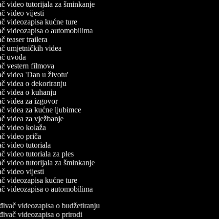
vač video tutorijala za šminkanje
vač video vijesti
vač videozapisa kućne ture
vač videozapisa o automobilima
ač teaser trailera
vač umjetničkih videa
vač uvoda
vač vestern filmova
vač videa 'Dan u životu'
vač videa o dekoriranju
vač videa o kuhanju
vač videa za izgovor
vač videa za kućne ljubimce
vač videa za vježbanje
vač video kolaža
vač video priča
vač video tutoriala
vač video tutoriala za ples
vač video tutorijala za šminkanje
vač video vijesti
vač videozapisa kućne ture
vač videozapisa o automobilima
đivač videozapisa o budžetiranju
đivač videozapisa o prirodi