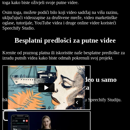
toga kako biste oživjeli svoje putne videe.
Osim toga, možete podići bilo koji video sadržaj na višu razinu,
uključujući videozapise za društvene mreže, video marketinške
oglase, tutorijale, YouTube videa i druge online videe koristeći
Speechify Studio.
Besplatni predlošci za putne videe
Krenite od praznog platna ili iskoristite naše besplatne predloške za
izradu putnih videa kako biste odmah pokrenuli svoj projekt.
Kako napraviti putni video u samo
nekoliko minuta
Iskusite novu razinu uređivanja putnih videa u Speechify Studiju.