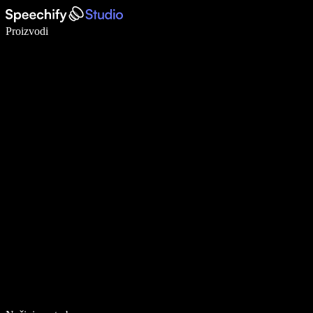
Pišite 5× brže uz glasovno diktiranje
Proizvodi
Saznajte više