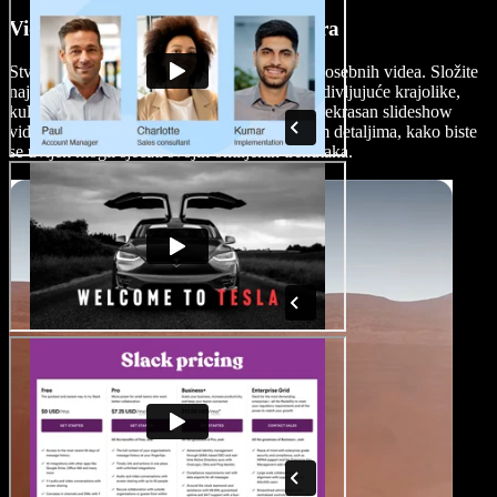
Videozapisi kao uspomene s odmora
Stvorite trajne uspomene s odmora pomoću posebnih videa. Složite
najljepše trenutke s putovanja, uključujući zadivljujuće krajolike,
kulturne susrete i nezaboravne doživljaje u prekrasan slideshow
video s glazbom u pozadini i personaliziranim detaljima, kako biste
se uvijek mogli sjećati svojih omiljenih trenutaka.