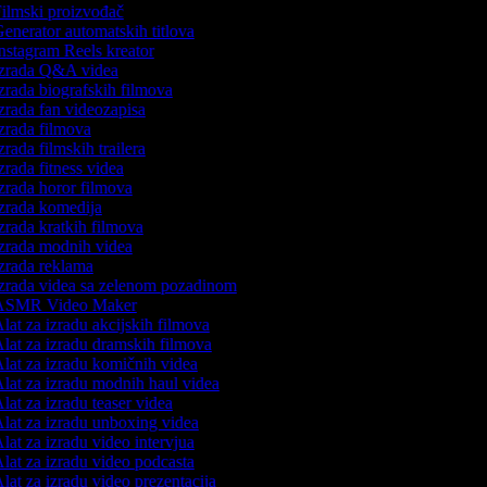
ilmski proizvođač
enerator automatskih titlova
nstagram Reels kreator
zrada Q&A videa
zrada biografskih filmova
zrada fan videozapisa
zrada filmova
zrada filmskih trailera
zrada fitness videa
zrada horor filmova
zrada komedija
zrada kratkih filmova
zrada modnih videa
zrada reklama
zrada videa sa zelenom pozadinom
SMR Video Maker
lat za izradu akcijskih filmova
lat za izradu dramskih filmova
lat za izradu komičnih videa
lat za izradu modnih haul videa
lat za izradu teaser videa
lat za izradu unboxing videa
lat za izradu video intervjua
lat za izradu video podcasta
lat za izradu video prezentacija