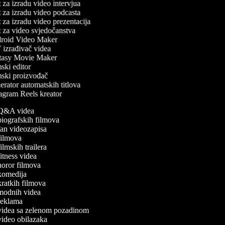
 za izradu video intervjua
 za izradu video podcasta
 za izradu video prezentacija
 za video svjedočanstva
oid Video Maker
izrađivač videa
asy Movie Maker
ski editor
ski proizvođač
rator automatskih titlova
agram Reels kreator
a Q&A videa
 biografskih filmova
 fan videozapisa
 filmova
filmskih trailera
 fitness videa
 horor filmova
 komedija
 kratkih filmova
 modnih videa
 reklama
 videa sa zelenom pozadinom
 video obilazaka