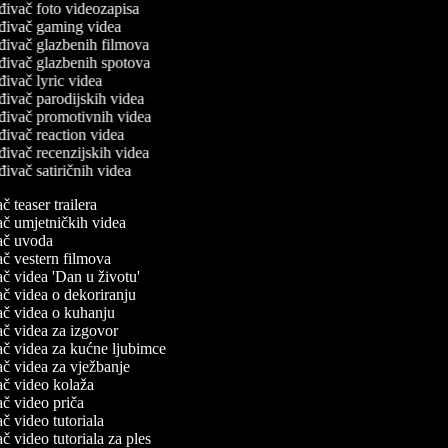
đivač foto videozapisa
đivač gaming videa
đivač glazbenih filmova
đivač glazbenih spotova
đivač lyric videa
đivač parodijskih videa
đivač promotivnih videa
đivač reaction videa
đivač recenzijskih videa
đivač satiričnih videa
ač teaser trailera
vač umjetničkih videa
vač uvoda
vač vestern filmova
vač videa 'Dan u životu'
vač videa o dekoriranju
vač videa o kuhanju
vač videa za izgovor
vač videa za kućne ljubimce
vač videa za vježbanje
vač video kolaža
vač video priča
vač video tutoriala
vač video tutoriala za ples