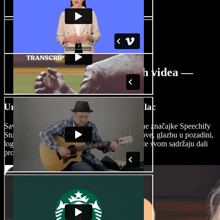
AI alat za izradu putnih videa —
značajke
Uredite putne videe kao profesionalac
Savladajte umjetnost montaže uz profesionalne značajke Speechify
Studija. Dodajte uvode, odjave, prijelaze, titlove, glazbu u pozadini,
logotipe, AI efekte i još mnogo toga kako biste svom sadržaju dali
profesionalan i ujednačen izgled.