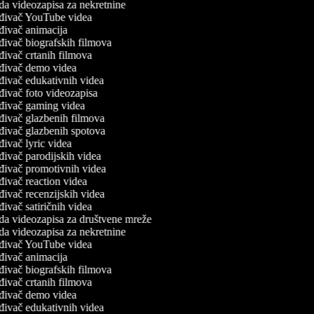
da videozapisa za nekretnine
đivač YouTube videa
đivač animacija
đivač biografskih filmova
đivač crtanih filmova
đivač demo videa
đivač edukativnih videa
đivač foto videozapisa
đivač gaming videa
đivač glazbenih filmova
đivač glazbenih spotova
đivač lyric videa
đivač parodijskih videa
đivač promotivnih videa
đivač reaction videa
đivač recenzijskih videa
đivač satiričnih videa
da videozapisa za društvene mreže
da videozapisa za nekretnine
đivač YouTube videa
đivač animacija
đivač biografskih filmova
đivač crtanih filmova
đivač demo videa
đivač edukativnih videa