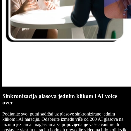
Sinkronizacija glasova jednim klikom i AI voice
over
Podignite svoj putni sadržaj uz glasove sinkronizirane jednim
klikom i AI naraciju. Odaberite između više od 200 AI glasova na
raznim jezicima i naglascima za pripovijedanje vaše avanture ili
postavite vlastitu naraciju i odmah prevedite video na bilo koji jezik.