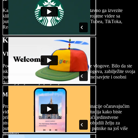
Kada je vaš filmski putni video gotov, jednostavno ga izvezite
klikom na gumb Izvoz. Podijelite svoje nevjerojatne videe sa
putovanja na društvenim mrežama poput YouTubea, TikToka,
Reelsa i drugih.
Kada koristiti putne videe
Vlogovi
Podijelite svoja putna iskustva kroz zanimljive vlogove. Bilo da ste
iskusan bloger ili tek ulazite u svijet putnih vlogova, zabilježite svoja
putovanja, podijelite uspone i padove, praktične savjete i osobni
doživljaj mjesta koja posjećujete.
Marketinški videi za putovanja
Promovirajte svoju turističku agenciju ili destinacije očaravajućim
video oglasima. Iskoristite snagu Speechify Studija kako biste
prikazali privlačnost raznih lokacija, uključujući jedinstvene
atrakcije, lokalnu kuhinju i bogatu kulturu, probudili želju za
putovanjem kod svoje publike i privukli nove putnike na još više
avantura.