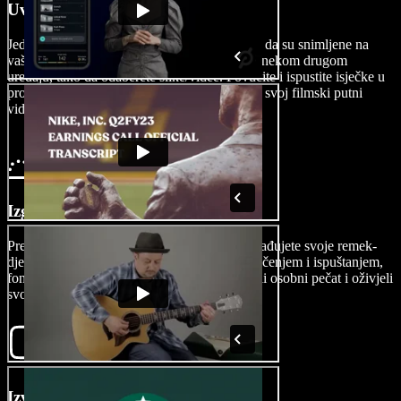
Uvezite svoj video
Jednostavno uvezite svoje putne snimke, bilo da su snimljene na
vašem iPhoneu, GoPro-u, Windows PC-u ili nekom drugom
uređaju, tako da odaberete slike/videe. Povucite i ispustite isječke u
prozor s pričom i složite savršenu podlogu za svoj filmski putni
video.
Izgradite svoj putni video
Prepustite se procesu stvaranja videa dok dorađujete svoje remek-
djelo s putovanja. Koristite naš urednik povlačenjem i ispuštanjem,
fontove, prijelaze i AI efekte kako biste dodali osobni pečat i oživjeli
svoju priču s putovanja.
Izvezite svoj putni video