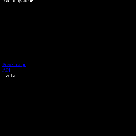
Načini upotrebe
Preuzimanje
API
Tvrtka