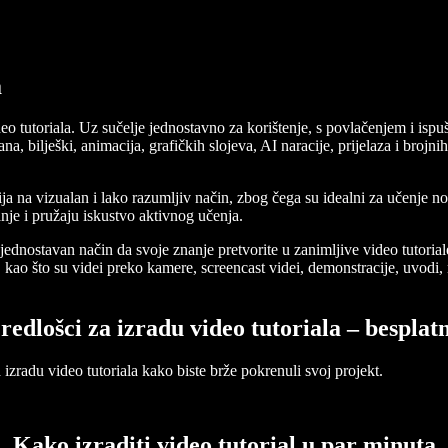
a
ideo tutoriala. Uz sučelje jednostavno za korištenje, s povlačenjem i i
na, bilješki, animacija, grafičkih slojeva, AI naracije, prijelaza i broj
ija na vizualan i lako razumljiv način, zbog čega su idealni za učenje n
nje i pružaju iskustvo aktivnog učenja.
di jednostavan način da svoje znanje pretvorite u zanimljive video tutor
, kao što su videi preko kamere, screencast videi, demonstracije, uvodi,
redlošci za izradu video tutoriala – besplat
 izradu video tutoriala kako biste brže pokrenuli svoj projekt.
Kako izraditi video tutorial u par minuta