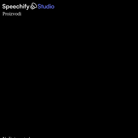
Pišite 5× brže uz glasovno diktiranje
Proizvodi
Saznajte više