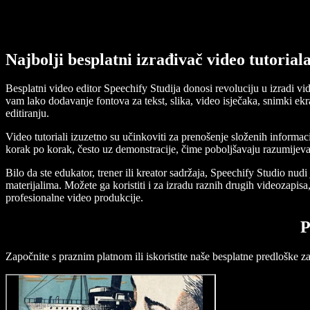
Najbolji besplatni izrađivač video tutorial
Besplatni video editor Speechify Studija donosi revoluciju u izradi v
vam lako dodavanje fontova za tekst, slika, video isječaka, snimki ekra
editiranju.
Video tutoriali izuzetno su učinkoviti za prenošenje složenih informac
korak po korak, često uz demonstracije, čime poboljšavaju razumijeva
Bilo da ste edukator, trener ili kreator sadržaja, Speechify Studio nu
materijalima. Možete ga koristiti i za izradu raznih drugih videozapisa
profesionalne video produkcije.
P
Započnite s praznim platnom ili iskoristite naše besplatne predloške za