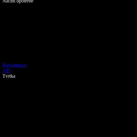
Načini upotrebe
Preuzimanje
API
Tvrtka