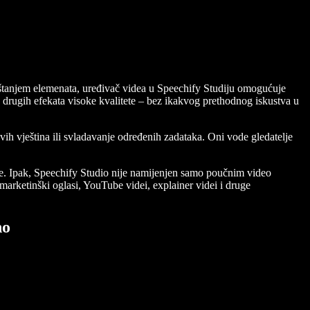
spuštanjem elemenata, uređivač videa u Speechify Studiju omogućuje
nih drugih efekata visoke kvalitete – bez ikakvog prethodnog iskustva u
ovih vještina ili svladavanje određenih zadataka. Oni vode gledatelje
iale. Ipak, Speechify Studio nije namijenjen samo poučnim video
 marketinški oglasi, YouTube videi, explainer videi i druge
no