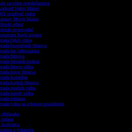
lat za video svjedočanstva
ndroid Video Maker
IY izrađivač videa
antasy Movie Maker
ilmski editor
ilmski proizvođač
nstagram Reels kreator
zrada Q&A videa
zrada biografskih filmova
zrada fan videozapisa
zrada filmova
rada filmskih trailera
zrada fitness videa
zrada horor filmova
zrada komedija
zrada kratkih filmova
zrada modnih videa
zrada putnih videa
zrada reklama
zrada videa sa zelenom pozadinom
eo obilazaka
eo oglasa
eo pozivnica
ozapisa o vrtlarstvu