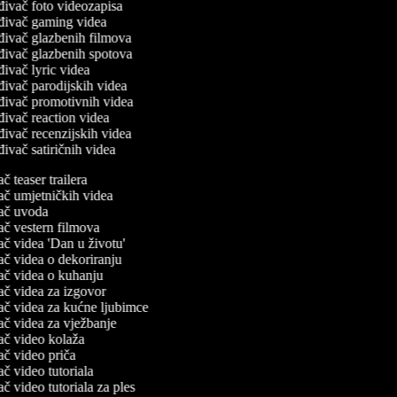
ivač foto videozapisa
đivač gaming videa
đivač glazbenih filmova
đivač glazbenih spotova
ivač lyric videa
ivač parodijskih videa
đivač promotivnih videa
ivač reaction videa
ivač recenzijskih videa
ivač satiričnih videa
vač teaser trailera
ivač umjetničkih videa
ivač uvoda
ivač vestern filmova
ivač videa 'Dan u životu'
ivač videa o dekoriranju
ivač videa o kuhanju
ivač videa za izgovor
ivač videa za kućne ljubimce
ivač videa za vježbanje
ivač video kolaža
ivač video priča
vač video tutoriala
vač video tutoriala za ples