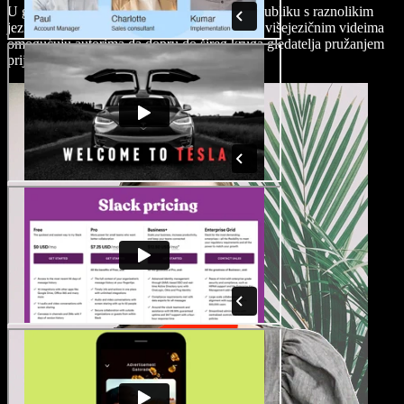
U globaliziranom svijetu autori često ciljaju publiku s raznolikim
jezičnim preferencijama. Automatski titlovi u višejezičnim videima
omogućuju autorima da dopru do šireg kruga gledatelja pružanjem
prijevoda ili titlova na različitim jezicima.