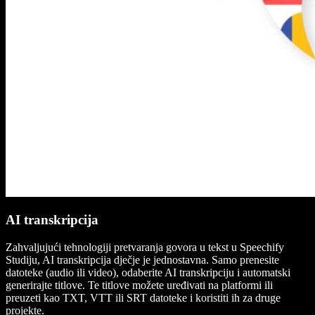
AI transkripcija
Zahvaljujući tehnologiji pretvaranja govora u tekst u Speechify
Studiju, AI transkripcija dječje je jednostavna. Samo prenesite
datoteke (audio ili video), odaberite AI transkripciju i automatski
generirajte titlove. Te titlove možete uređivati na platformi ili
preuzeti kao TXT, VTT ili SRT datoteke i koristiti ih za druge
projekte.