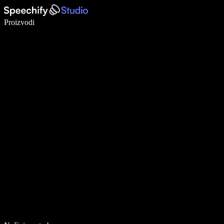
Pišite 5× brže uz glasovno diktiranje
Proizvodi
Saznajte više