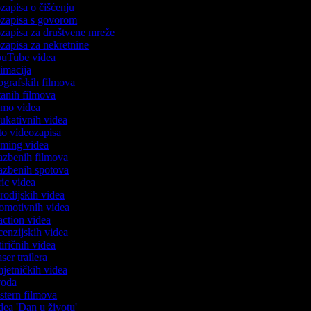
ozapisa o čišćenju
eozapisa s govorom
eozapisa za društvene mreže
eozapisa za nekretnine
YouTube videa
animacija
iografskih filmova
rtanih filmova
demo videa
edukativnih videa
oto videozapisa
gaming videa
glazbenih filmova
glazbenih spotova
yric videa
arodijskih videa
promotivnih videa
eaction videa
ecenzijskih videa
atiričnih videa
aser trailera
umjetničkih videa
uvoda
estern filmova
idea 'Dan u životu'