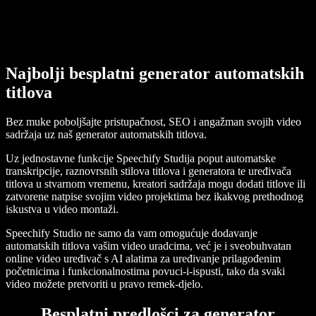
Najbolji besplatni generator automatskih
titlova
Bez muke poboljšajte pristupačnost, SEO i angažman svojih video
sadržaja uz naš generator automatskih titlova.
Uz jednostavne funkcije Speechify Studija poput automatske
transkripcije, raznovrsnih stilova titlova i generatora te uređivača
titlova u stvarnom vremenu, kreatori sadržaja mogu dodati titlove ili
zatvorene natpise svojim video projektima bez ikakvog prethodnog
iskustva u video montaži.
Speechify Studio ne samo da vam omogućuje dodavanje
automatskih titlova vašim video uradcima, već je i sveobuhvatan
online video uređivač s AI alatima za uređivanje prilagođenim
početnicima i funkcionalnostima povuci-i-ispusti, tako da svaki
video možete pretvoriti u pravo remek-djelo.
Besplatni predlošci za generator