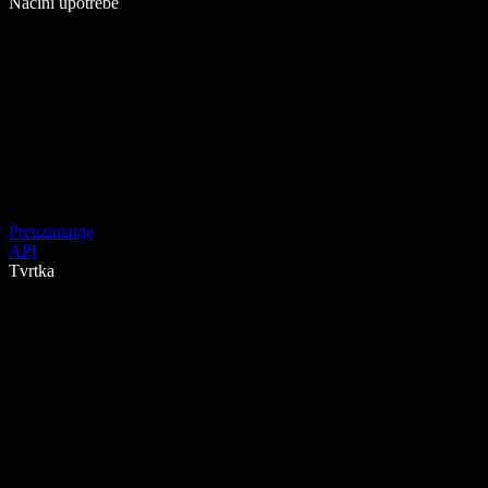
Načini upotrebe
Preuzimanje
API
Tvrtka