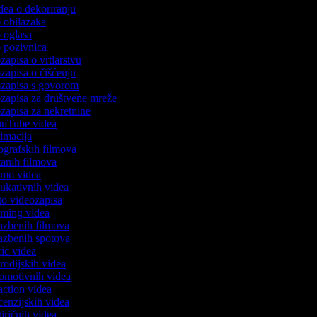
idea o dekoriranju
eo obilazaka
eo oglasa
eo pozivnica
ozapisa o vrtlarstvu
ozapisa o čišćenju
eozapisa s govorom
eozapisa za društvene mreže
eozapisa za nekretnine
YouTube videa
animacija
iografskih filmova
rtanih filmova
demo videa
edukativnih videa
oto videozapisa
gaming videa
glazbenih filmova
glazbenih spotova
yric videa
arodijskih videa
promotivnih videa
eaction videa
ecenzijskih videa
atiričnih videa