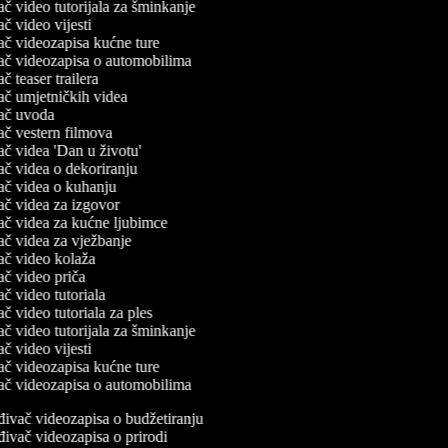
vač video tutorijala za šminkanje
vač video vijesti
ivač videozapisa kućne ture
ivač videozapisa o automobilima
vač teaser trailera
ivač umjetničkih videa
ivač uvoda
ivač vestern filmova
ivač videa 'Dan u životu'
ivač videa o dekoriranju
ivač videa o kuhanju
ivač videa za izgovor
ivač videa za kućne ljubimce
ivač videa za vježbanje
ivač video kolaža
ivač video priča
vač video tutoriala
vač video tutoriala za ples
vač video tutorijala za šminkanje
vač video vijesti
ivač videozapisa kućne ture
ivač videozapisa o automobilima
ivač videozapisa o budžetiranju
ivač videozapisa o prirodi