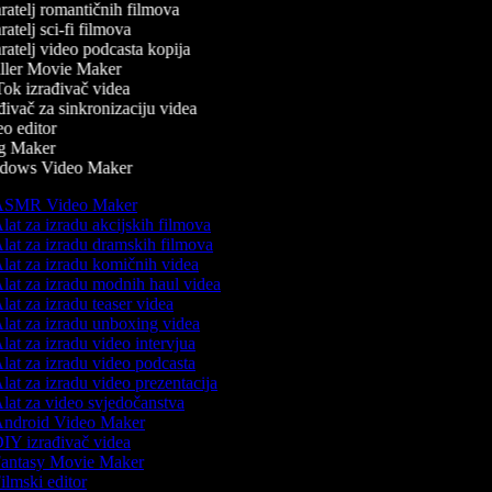
atelj romantičnih filmova
atelj sci-fi filmova
atelj video podcasta kopija
ller Movie Maker
ok izrađivač videa
ivač za sinkronizaciju videa
o editor
 Maker
ows Video Maker
SMR Video Maker
lat za izradu akcijskih filmova
lat za izradu dramskih filmova
lat za izradu komičnih videa
lat za izradu modnih haul videa
lat za izradu teaser videa
lat za izradu unboxing videa
lat za izradu video intervjua
lat za izradu video podcasta
lat za izradu video prezentacija
lat za video svjedočanstva
ndroid Video Maker
IY izrađivač videa
antasy Movie Maker
ilmski editor