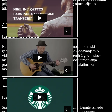
prijelaz od vašeg sirovog sadržaja do gotovog remek-djela s
titlovima.
Izradite svoj video
Nakon što uvezete snimku, možete jednostavno automatski
generirati titlove ili dodatno doraditi svoj video dodavanjem AI
video efekata, prijelaza, fontova, slojeva, vodenih žigova, stock
materijala, naracija i još mnogo toga. Mogućnosti uređivanja
praktički su beskonačne zahvaljujući naprednim alatima za
montažu.
Izvezite svoj video
Spremni podijeliti svoje remek-djelo sa svijetom? Birajte između
različitih formata, uključujući MOV, optimiziranih za razne