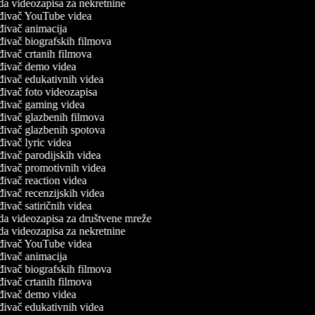
a videozapisa za nekretnine
đivač YouTube videa
ivač animacija
ivač biografskih filmova
ivač crtanih filmova
đivač demo videa
đivač edukativnih videa
ivač foto videozapisa
đivač gaming videa
đivač glazbenih filmova
đivač glazbenih spotova
ivač lyric videa
ivač parodijskih videa
đivač promotivnih videa
ivač reaction videa
ivač recenzijskih videa
ivač satiričnih videa
da videozapisa za društvene mreže
a videozapisa za nekretnine
đivač YouTube videa
ivač animacija
ivač biografskih filmova
ivač crtanih filmova
đivač demo videa
đivač edukativnih videa