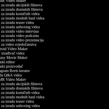
R Video Maker
za izradu akcijskih filmova
 za izradu dramskih filmova
 za izradu komičnih videa
 za izradu modnih haul videa
za izradu teaser videa
 za izradu unboxing videa
za izradu video intervjua
za izradu video podcasta
za izradu video prezentacija
 za video svjedočanstva
oid Video Maker
izrađivač videa
asy Movie Maker
ki editor
ski proizvođač
agram Reels kreator
da Q&A videa
R Video Maker
za izradu akcijskih filmova
 za izradu dramskih filmova
 za izradu komičnih videa
 za izradu modnih haul videa
za izradu teaser videa
 za izradu unboxing videa