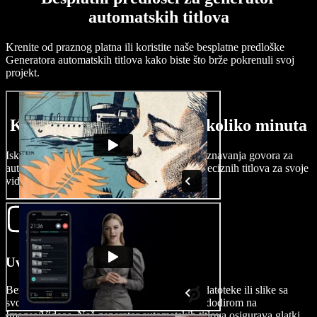
automatskih titlova
Krenite od praznog platna ili koristite naše besplatne predloške
Generatora automatskih titlova kako biste što brže pokrenuli svoj
projekt.
Kako napraviti titlove u nekoliko minuta
Iskoristite snagu umjetne inteligencije i prepoznavanja govora za
automatsku transkripciju i brzo generiranje preciznih titlova za svoje
videe uz Speechify Studio.
Uvezite svoj video
Bez problema učitajte video datoteke, audio datoteke ili slike sa
svog računala, iPhonea, Androida ili kamere dodirom na
Images/Videos. Naš generator automatskih titlova osigurava glatki