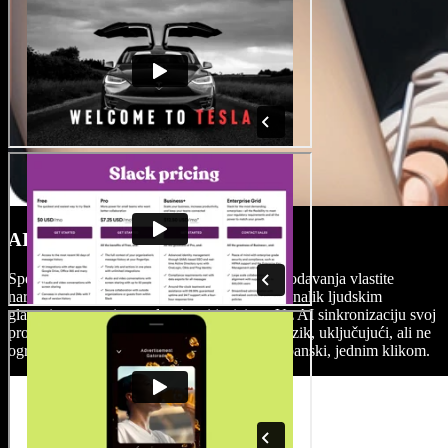
AI naracije i AI sinkronizacija
Speechify Studio nudi ne samo mogućnost dodavanja vlastite
naracije, već i izbor više od 200+ AI glasova nalik ljudskim
glasovima s raznim naglascima i jezicima. Uz AI sinkronizaciju svoj
projekt možete u trenu prevesti na bilo koji jezik, uključujući, ali ne
ograničavajući se na engleski, španjolski i japanski, jednim klikom.