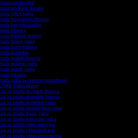
ilmski proizvođač
nstagram Reels kreator
zrada Q&A videa
zrada biografskih filmova
zrada fan videozapisa
zrada filmova
rada filmskih trailera
zrada fitness videa
zrada horor filmova
zrada komedija
zrada kratkih filmova
zrada modnih videa
zrada putnih videa
zrada reklama
zrada videa sa zelenom pozadinom
SMR Video Maker
lat za izradu akcijskih filmova
lat za izradu dramskih filmova
lat za izradu komičnih videa
lat za izradu modnih haul videa
lat za izradu teaser videa
lat za izradu unboxing videa
lat za izradu video intervjua
lat za izradu video podcasta
lat za izradu video prezentacija