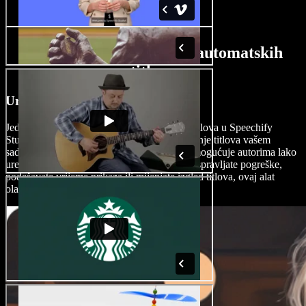
Značajke AI generatora automatskih
titlova
Uređivač automatskih titlova
Jednostavna opcija uređivanja automatskih titlova u Speechify
Studiju maksimalno pojednostavljuje dodavanje titlova vašem
sadržaju. Sučelje prilagođeno korisnicima omogućuje autorima lako
uređivanje i finu prilagodbu titlova. Bilo da ispravljate pogreške,
podešavate vrijeme prikaza ili mijenjate izgled titlova, ovaj alat
olakšava inače složen proces izrade titlova.