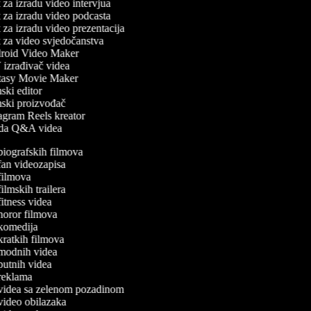
za izradu video intervjua
za izradu video podcasta
za izradu video prezentacija
 za video svjedočanstva
oid Video Maker
izrađivač videa
asy Movie Maker
ki editor
ski proizvođač
agram Reels kreator
da Q&A videa
a biografskih filmova
a fan videozapisa
a filmova
 filmskih trailera
 fitness videa
a horor filmova
a komedija
a kratkih filmova
a modnih videa
a putnih videa
a reklama
a videa sa zelenom pozadinom
a video obilazaka