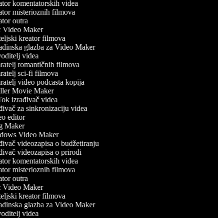
tor komentatorskih videa
tor misterioznih filmova
tor outra
Video Maker
ljski kreator filmova
dinska glazba za Video Maker
ditelj videa
atelj romantičnih filmova
atelj sci-fi filmova
atelj video podcasta kopija
ller Movie Maker
ok izrađivač videa
ivač za sinkronizaciju videa
o editor
 Maker
ows Video Maker
ivač videozapisa o budžetiranju
ivač videozapisa o prirodi
tor komentatorskih videa
tor misterioznih filmova
tor outra
Video Maker
ljski kreator filmova
dinska glazba za Video Maker
ditelj videa