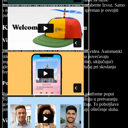
društvene mreže, od YouTubea do TikToka, i odaberite Izvoz. Samo
s nekoliko klikova vaš visokokvalitetni video spreman je osvojiti
publiku.
Kada koristiti titlove u videu
Videozapisi za društvene mreže
Društvene mreže idealne su za dijeljenje kratkih videa. Automatski
titlovi u videozapisima na društvenim mrežama povećavaju
angažman jer čine sadržaj dostupnim široj publici, uključujući
gledatelje koji gledaju bez zvuka, što je čest slučaj pri skrolanju
feedom.
Podcast videi
Podcasti se često pretvaraju u video format za platforme poput
YouTubea. Automatski titlovi igraju ključnu ulogu u pretvaranju
govora u tekst, čime olakšavaju praćenje sadržaja. To poboljšava
pristupačnost za osobe koje radije čitaju ili imaju oštećenje sluha.
Višejezični videi