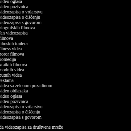
a video oglasa
a video pozivnica
 videozapisa o vrtlarstvu
a videozapisa o čišćenju
a videozapisa s govorom
a biografskih filmova
a fan videozapisa
a filmova
 filmskih trailera
 fitness videa
a horor filmova
a komedija
a kratkih filmova
a modnih videa
a putnih videa
a reklama
a videa sa zelenom pozadinom
a video obilazaka
a video oglasa
a video pozivnica
 videozapisa o vrtlarstvu
a videozapisa o čišćenju
a videozapisa s govorom
da videozapisa za društvene mreže