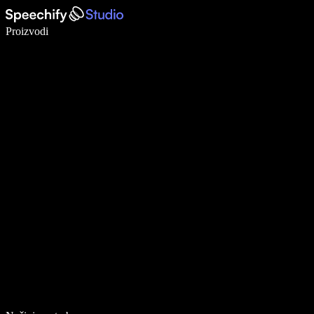
Pišite 5× brže uz glasovno diktiranje
Proizvodi
Saznajte više