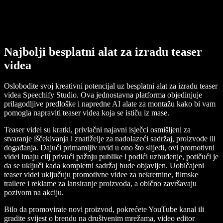
Najbolji besplatni alat za izradu teaser
videa
Oslobodite svoj kreativni potencijal uz besplatni alat za izradu teaser
videa Speechify Studio. Ova jednostavna platforma objedinjuje
prilagodljive predloške i napredne AI alate za montažu kako bi vam
pomogla napraviti teaser videa koja se ističu iz mase.
Teaser videi su kratki, privlačni najavni isječci osmišljeni za
stvaranje iščekivanja i znatiželje za nadolazeći sadržaj, proizvode ili
događanja. Dajući primamljiv uvid u ono što slijedi, ovi promotivni
videi imaju cilj privući pažnju publike i podići uzbuđenje, potičući je
da se uključi kada kompletni sadržaj bude objavljen. Uobičajeni
teaser videi uključuju promotivne videe za nekretnine, filmske
trailere i reklame za lansiranje proizvoda, a obično završavaju
pozivom na akciju.
Bilo da promovirate novi proizvod, pokrećete YouTube kanal ili
gradite svijest o brendu na društvenim mrežama, video editor