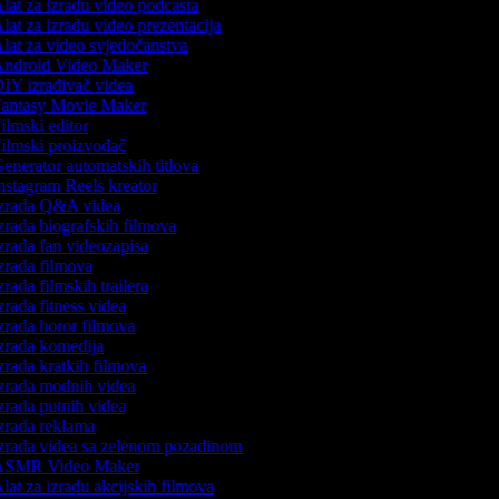
lat za izradu video podcasta
lat za izradu video prezentacija
lat za video svjedočanstva
ndroid Video Maker
IY izrađivač videa
antasy Movie Maker
ilmski editor
ilmski proizvođač
enerator automatskih titlova
nstagram Reels kreator
zrada Q&A videa
zrada biografskih filmova
zrada fan videozapisa
zrada filmova
zrada filmskih trailera
zrada fitness videa
zrada horor filmova
zrada komedija
zrada kratkih filmova
zrada modnih videa
zrada putnih videa
zrada reklama
zrada videa sa zelenom pozadinom
SMR Video Maker
lat za izradu akcijskih filmova