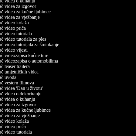
vač videa o kuhanju
vač videa za izgovor
vač videa za kućne ljubimce
vač videa za vježbanje
vač video kolaža
vač video priča
vač video tutoriala
vač video tutoriala za ples
vač video tutorijala za šminkanje
vač video vijesti
vač videozapisa kućne ture
vač videozapisa o automobilima
vač teaser trailera
vač umjetničkih videa
ivač uvoda
vač vestern filmova
vač videa 'Dan u životu'
vač videa o dekoriranju
vač videa o kuhanju
vač videa za izgovor
vač videa za kućne ljubimce
vač videa za vježbanje
vač video kolaža
vač video priča
vač video tutoriala