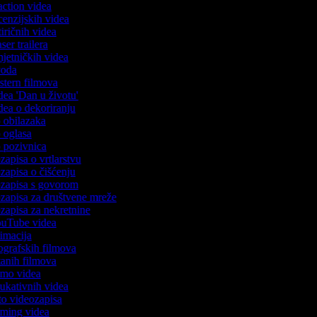
eaction videa
ecenzijskih videa
atiričnih videa
aser trailera
mjetničkih videa
uvoda
estern filmova
idea 'Dan u životu'
idea o dekoriranju
o obilazaka
o oglasa
o pozivnica
ozapisa o vrtlarstvu
ozapisa o čišćenju
eozapisa s govorom
ozapisa za društvene mreže
ozapisa za nekretnine
YouTube videa
nimacija
iografskih filmova
rtanih filmova
demo videa
dukativnih videa
oto videozapisa
gaming videa