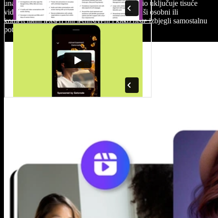
unaprijedili svoj teaser video. Speechify Studio uključuje tisuće
video isječaka, audio zapisa i slika kako bi vaši osobni ili
komercijalni teaseri bili jedinstveni i kako biste izbjegli samostalnu
potragu za materijalima.