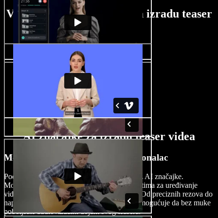
Vodič za korištenje alata za izradu teaser
videa
AI značajke za izradu teaser videa
Montirajte teaser videe kao profesionalac
Podignite svoje teaser videe na višu razinu uz AI značajke.
Montirajte kao profesionalac s naprednim alatima za uređivanje
videa koji pojednostavljuju složene procese. Od preciznih rezova do
naprednih prijelaza, Speechify Studio vam omogućuje da bez muke
poboljšate audiovizualni dojam svog teasera.