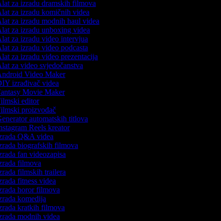
lat za izradu dramskih filmova
lat za izradu komičnih videa
lat za izradu modnih haul videa
lat za izradu unboxing videa
lat za izradu video intervjua
lat za izradu video podcasta
lat za izradu video prezentacija
lat za video svjedočanstva
ndroid Video Maker
IY izrađivač videa
antasy Movie Maker
ilmski editor
ilmski proizvođač
enerator automatskih titlova
nstagram Reels kreator
zrada Q&A videa
zrada biografskih filmova
zrada fan videozapisa
zrada filmova
zrada filmskih trailera
zrada fitness videa
zrada horor filmova
zrada komedija
zrada kratkih filmova
zrada modnih videa