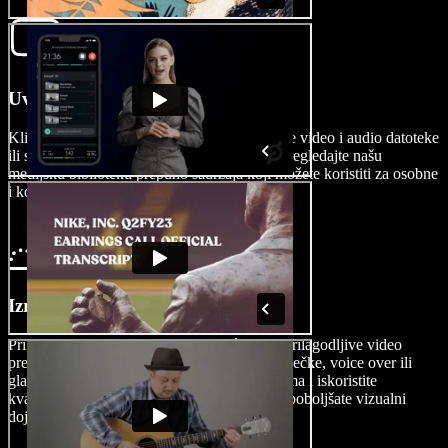
Uvezite svoj video
Kliknite na slike/videe kako biste uvezli svoje video i audio datoteke
ili slike. Nemate snimke? Nema problema. Pregledajte našu
medijsku biblioteku prepuno sadržaja koji možete koristiti za osobne
i komercijalne projekte.
Izradite svoj teaser video
Prilagodite svoj teaser video koristeći razne prilagodljive video
predloške. Dodajte privlačne titlove, video isječke, voice over ili
glazbu, eksperimentirajte s različitim fontovima i iskoristite
kvalitetne elemente iz biblioteke da dodatno poboljšate vizualni
dojam svog teasera.