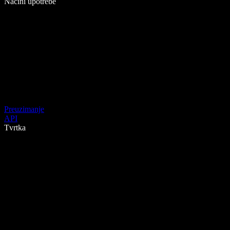
Načini upotrebe
Preuzimanje
API
Tvrtka