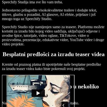
Speechify Studija ima sve što vam treba.
Jednostavno prilagodite visokokvalitetne trailere i dodajte tekst,
titlove, glazbu u pozadini, AI glasove, AI efekte, prijelaze i još
mnogo toga uz Speechify Studio.
Speechify Studio nije namijenjen samo za teasere. Platformu možete
koristiti za izradu bilo kojeg video sadržaja, uključujući odjavne i
uvodne špice, tutorijale, video oglase, TikTokove, videe o
proizvodima, prezentacije, edukativne videe, YouTube videe i druge
video projekte.
Besplatni predlošci za izradu teaser videa
Krenite od praznog platna ili upotrijebite naše besplatne predloške
za izradu teaser videa kako biste pokrenuli svoj projekt.
Kako izraditi teaser video u nekoliko
minuta
Napravite teaser videe u trenu uz Speechify Studio.