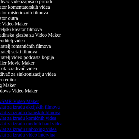
đivač videozapisa o prirodi
tor komentatorskih videa
tor misterioznih filmova
tor outra
 Video Maker
eljski kreator filmova
dinska glazba za Video Maker
oditelj videa
ratelj romantičnih filmova
atelj sci-fi filmova
ratelj video podcasta kopija
ller Movie Maker
ok izrađivač videa
ivač za sinkronizaciju videa
o editor
g Maker
dows Video Maker
SMR Video Maker
lat za izradu akcijskih filmova
lat za izradu dramskih filmova
lat za izradu komičnih videa
lat za izradu modnih haul videa
lat za izradu unboxing videa
lat za izradu video intervjua