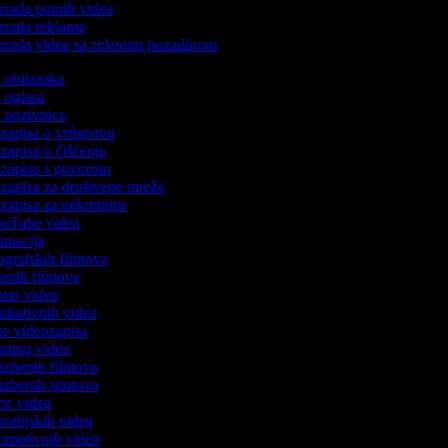
zrada putnih videa
zrada reklama
zrada videa sa zelenom pozadinom
o obilazaka
o oglasa
o pozivnica
ozapisa o vrtlarstvu
ozapisa o čišćenju
eozapisa s govorom
ozapisa za društvene mreže
ozapisa za nekretnine
YouTube videa
nimacija
iografskih filmova
rtanih filmova
demo videa
dukativnih videa
oto videozapisa
gaming videa
lazbenih filmova
lazbenih spotova
yric videa
arodijskih videa
romotivnih videa