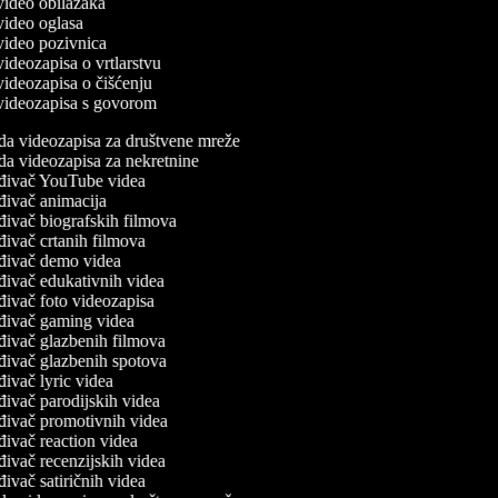
 video obilazaka
 video oglasa
 video pozivnica
 videozapisa o vrtlarstvu
 videozapisa o čišćenju
 videozapisa s govorom
da videozapisa za društvene mreže
da videozapisa za nekretnine
đivač YouTube videa
đivač animacija
đivač biografskih filmova
đivač crtanih filmova
đivač demo videa
đivač edukativnih videa
đivač foto videozapisa
đivač gaming videa
đivač glazbenih filmova
đivač glazbenih spotova
đivač lyric videa
đivač parodijskih videa
đivač promotivnih videa
đivač reaction videa
đivač recenzijskih videa
ivač satiričnih videa