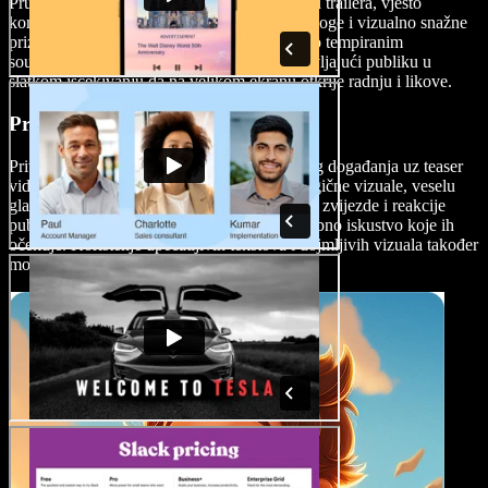
Pružite primamljiv uvid u priču filma pomoću trailera, vješto
kombinirajući napete trenutke, dojmljive dijaloge i vizualno snažne
prizore. Pomno odabranim scenama i skladno tempiranim
soundtrackom trailer pojačava napetost, ostavljajući publiku u
slatkom iščekivanju da na velikom ekranu otkrije radnju i likove.
Promocija događanja
Privucite potencijalne posjetitelje nadolazećeg događanja uz teaser
video za promociju događaja. Uključite energične vizuale, veselu
glazbu, inserte očekivanih nastupa, gostujuće zvijezde i reakcije
publike kako biste gledateljima dočarali posebno iskustvo koje ih
očekuje. Korištenje upečatljivih tekstova i dojmljivih vizuala također
može povećati prodaju ulaznica.