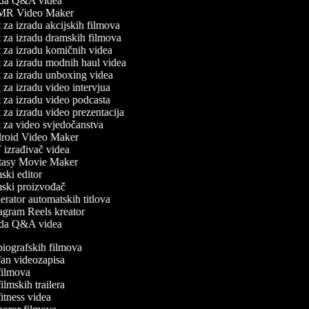
da Q&A videa
R Video Maker
 za izradu akcijskih filmova
 za izradu dramskih filmova
 za izradu komičnih videa
 za izradu modnih haul videa
 za izradu unboxing videa
 za izradu video intervjua
 za izradu video podcasta
 za izradu video prezentacija
 za video svjedočanstva
oid Video Maker
izrađivač videa
asy Movie Maker
ski editor
ski proizvođač
rator automatskih titlova
agram Reels kreator
da Q&A videa
 biografskih filmova
 fan videozapisa
 filmova
 filmskih trailera
 fitness videa