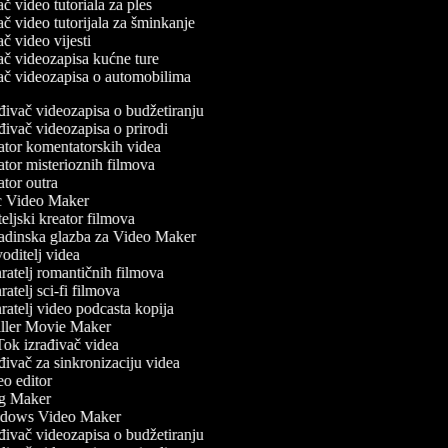
vač video tutoriala za ples
vač video tutorijala za šminkanje
vač video vijesti
vač videozapisa kućne ture
vač videozapisa o automobilima
đivač videozapisa o budžetiranju
đivač videozapisa o prirodi
tor komentatorskih videa
tor misterioznih filmova
tor outra
 Video Maker
eljski kreator filmova
dinska glazba za Video Maker
oditelj videa
ratelj romantičnih filmova
atelj sci-fi filmova
ratelj video podcasta kopija
ller Movie Maker
ok izrađivač videa
ivač za sinkronizaciju videa
o editor
g Maker
dows Video Maker
đivač videozapisa o budžetiranju