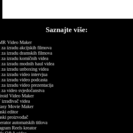
Saznajte više:
R Video Maker
 za izradu akcijskih filmova
 za izradu dramskih filmova
 za izradu komičnih videa
 za izradu modnih haul videa
 za izradu unboxing videa
 za izradu video intervjua
 za izradu video podcasta
 za izradu video prezentacija
 za video svjedočanstva
oid Video Maker
izrađivač videa
asy Movie Maker
ski editor
ski proizvođač
rator automatskih titlova
agram Reels kreator