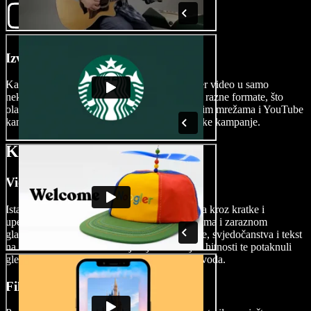
Izvezite svoj teaser video
Kad završite svoje remek-djelo, izvezite teaser video u samo
nekoliko klikova. Speechify Studio podržava razne formate, što
olakšava dijeljenje vaših kreacija na društvenim mrežama i YouTube
kanalima ili njihovo uključivanje u marketinške kampanje.
Kada koristiti teaser videe
Video oglasi
Istaknite ključne značajke proizvoda ili usluga kroz kratke i
upečatljive video oglase s dinamičnim vizualima i zaraznom
glazbom. Video oglasi kombiniraju žive scene, svjedočanstva i tekst
na ekranu kako bi stvorili osjećaj uzbuđenja i hitnosti te potaknuli
gledatelje da istraže kompletnu ponudu proizvoda.
Filmski traileri