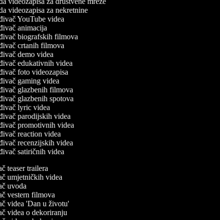
da videozapisa za društvene mreže
da videozapisa za nekretnine
đivač YouTube videa
đivač animacija
đivač biografskih filmova
đivač crtanih filmova
đivač demo videa
đivač edukativnih videa
đivač foto videozapisa
đivač gaming videa
đivač glazbenih filmova
đivač glazbenih spotova
đivač lyric videa
đivač parodijskih videa
đivač promotivnih videa
đivač reaction videa
đivač recenzijskih videa
ivač satiričnih videa
vač teaser trailera
vač umjetničkih videa
ivač uvoda
vač vestern filmova
vač videa 'Dan u životu'
vač videa o dekoriranju