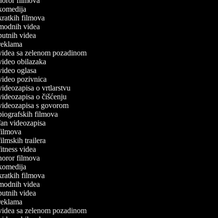
 horor filmova
a komedija
 kratkih filmova
a modnih videa
 putnih videa
 reklama
a videa sa zelenom pozadinom
 video obilazaka
 video oglasa
 video pozivnica
 videozapisa o vrtlarstvu
 videozapisa o čišćenju
 videozapisa s govorom
 biografskih filmova
 fan videozapisa
 filmova
 filmskih trailera
 fitness videa
 horor filmova
a komedija
 kratkih filmova
a modnih videa
 putnih videa
 reklama
a videa sa zelenom pozadinom