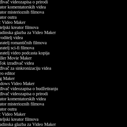
đivač videozapisa o prirodi
tor komentatorskih videa
tor misterioznih filmova
tor outra
 Video Maker
eljski kreator filmova
dinska glazba za Video Maker
oditelj videa
ratelj romantičnih filmova
atelj sci-fi filmova
ratelj video podcasta kopija
ller Movie Maker
ok izrađivač videa
ivač za sinkronizaciju videa
o editor
g Maker
dows Video Maker
đivač videozapisa o budžetiranju
đivač videozapisa o prirodi
tor komentatorskih videa
tor misterioznih filmova
tor outra
 Video Maker
eljski kreator filmova
dinska glazba za Video Maker