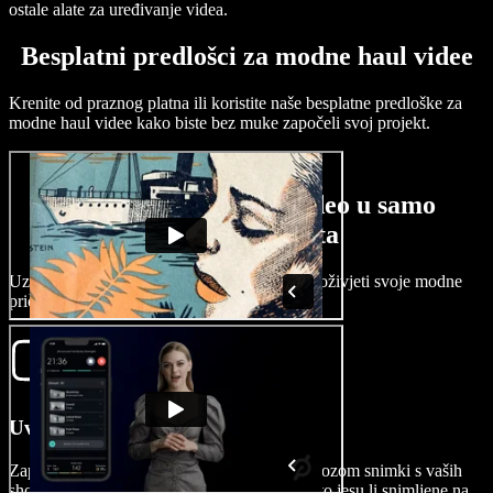
ostale alate za uređivanje videa.
Besplatni predlošci za modne haul videe
Krenite od praznog platna ili koristite naše besplatne predloške za
modne haul videe kako biste bez muke započeli svoj projekt.
Izradite modni haul video u samo
nekoliko minuta
Uz Speechify Studio kreatori sadržaja mogu oživjeti svoje modne
priče u svega par minuta.
Uvezite svoj video
Započnite svoj modni video jednostavnim uvozom snimki s vaših
shopping avantura ili haulova, bez obzira na to jesu li snimljene na