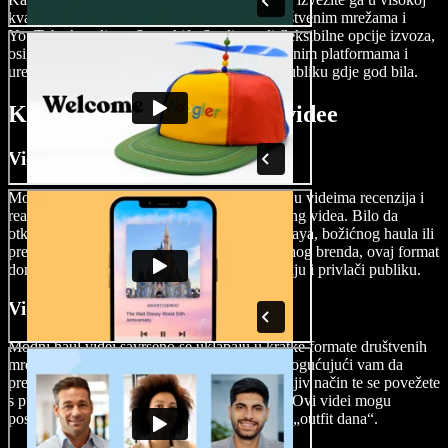
kvaliteti kako biste ga mogli podijeliti na društvenim mrežama i
YouTube kanalima. Speechify Studio nudi fleksibilne opcije izvoza,
osiguravajući da je vaš sadržaj prilagođen raznim platformama i
uređajima, tako da možete dosegnuti svoju publiku gdje god bila.
Kada koristiti modne haul videe
Videi recenzija i reakcija
Modni haul videi posebno dolaze do izražaja u videima recenzija i
reakcija, osobito u popularnom žanru unboxing videa. Bilo da
otkrivate najnovije modne ulove s Black Fridaya, božićnog haula ili
predstavljate nove proizvode omiljenog modnog brenda, ovaj format
donosi uzbuđenje i autentičnost vašem sadržaju i privlači publiku.
Videi za društvene mreže
Modni haul videi savršeno se uklapaju u kratke formate društvenih
mreža poput TikToka i Instagram Reelsa, omogućujući vam da
predstavite svoj stil na sažet i vizualno zanimljiv način te se povežete
s publikom kroz najnovije trendove i stilove. Ovi videi mogu
poslužiti kao inspiracija vašim pratiteljima za „outfit dana“.