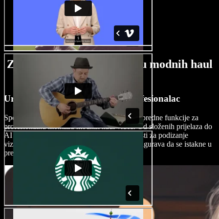
Značajke AI alata za izradu modnih haul
videa
Uredite modne haul videe kao profesionalac
Speechify Studio svojim korisnicima nudi napredne funkcije za
profesionalnu montažu modnih haul videa. Od složenih prijelaza do
AI efekata, platforma pruža brojne mogućnosti za podizanje
vizualnog dojma vašeg modnog sadržaja i osigurava da se istakne u
prepunom digitalnom okruženju.