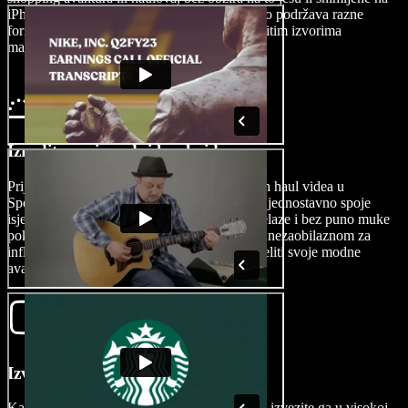
iPhoneu ili Android uređaju. Speechify Studio podržava razne
formate, što osigurava kompatibilnost s različitim izvorima
materijala. Samo dodirnite Slike/Videi.
Izradite svoj modni haul video
Prijateljski početnicima, alat za izradu modnih haul videa u
Speechify Studiju omogućuje korisnicima da jednostavno spoje
isječke sa shoppinga, kreiraju zanimljive prijelaze i bez puno muke
pokažu svoj osobni stil, čineći ovu platformu nezaobilaznom za
influencere i kreatore sadržaja koji žele podijeliti svoje modne
avanture sa svijetom.
Izvezite svoj video
Kada završite svoje modno haul remek-djelo, izvezite ga u visokoj