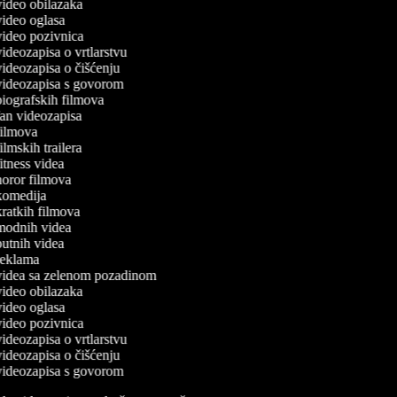
 video obilazaka
 video oglasa
 video pozivnica
 videozapisa o vrtlarstvu
 videozapisa o čišćenju
 videozapisa s govorom
 biografskih filmova
 fan videozapisa
 filmova
filmskih trailera
 fitness videa
 horor filmova
 komedija
 kratkih filmova
 modnih videa
 putnih videa
 reklama
 videa sa zelenom pozadinom
 video obilazaka
 video oglasa
 video pozivnica
 videozapisa o vrtlarstvu
 videozapisa o čišćenju
 videozapisa s govorom