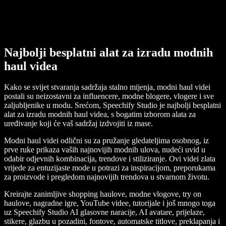
Najbolji besplatni alat za izradu modnih
haul videa
Kako se svijet stvaranja sadržaja stalno mijenja, modni haul videi
postali su neizostavni za influencere, modne blogere, vlogere i sve
zaljubljenike u modu. Srećom, Speechify Studio je najbolji besplatni
alat za izradu modnih haul videa, s bogatim izborom alata za
uređivanje koji će vaš sadržaj izdvojiti iz mase.
Modni haul videi odlični su za pružanje gledateljima osobnog, iz
prve ruke prikaza vaših najnovijih modnih ulova, nudeći uvid u
odabir odjevnih kombinacija, trendove i stiliziranje. Ovi videi zlata
vrijede za entuzijaste mode u potrazi za inspiracijom, preporukama
za proizvode i pregledom najnovijih trendova u stvarnom životu.
Kreirajte zanimljive shopping haulove, modne vlogove, try on
haulove, nagradne igre, YouTube videe, tutorijale i još mnogo toga
uz Speechify Studio AI glasovne naracije, AI avatare, prijelaze,
stikere, glazbu u pozadini, fontove, automatske titlove, preklapanja i