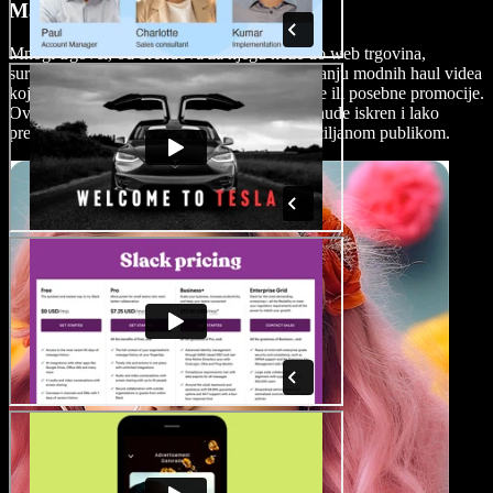
Marketinški videi
Mnogi trgovci, od brendova za njegu kože do web trgovina,
surađuju s influencerima i vlogerima na stvaranju modnih haul videa
koji ističu nove kolekcije, sezonske proizvode ili posebne promocije.
Ovi videi ne prikazuju samo proizvode, već nude iskren i lako
prepoznatljiv uvid, što dodatno gradi vezu s ciljanom publikom.