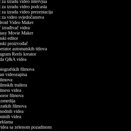
 za izradu video intervjua
 za izradu video podcasta
 za izradu video prezentacija
 za video svjedočanstva
oid Video Maker
izrađivač videa
asy Movie Maker
ski editor
ski proizvođač
rator automatskih titlova
agram Reels kreator
da Q&A videa
 biografskih filmova
 fan videozapisa
 filmova
filmskih trailera
 fitness videa
 horor filmova
 komedija
 kratkih filmova
 modnih videa
 putnih videa
 reklama
 videa sa zelenom pozadinom