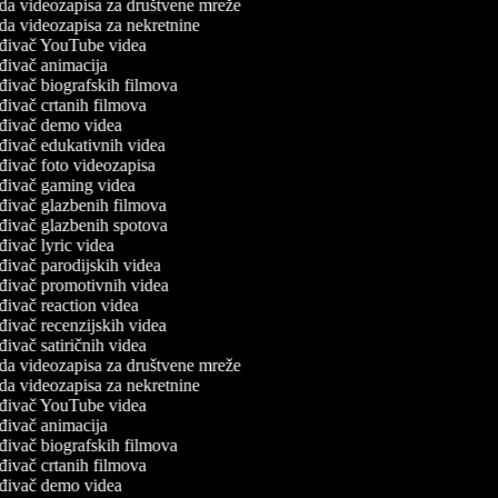
da videozapisa za društvene mreže
da videozapisa za nekretnine
đivač YouTube videa
đivač animacija
đivač biografskih filmova
đivač crtanih filmova
đivač demo videa
đivač edukativnih videa
đivač foto videozapisa
đivač gaming videa
đivač glazbenih filmova
đivač glazbenih spotova
đivač lyric videa
đivač parodijskih videa
đivač promotivnih videa
đivač reaction videa
đivač recenzijskih videa
đivač satiričnih videa
da videozapisa za društvene mreže
da videozapisa za nekretnine
đivač YouTube videa
đivač animacija
đivač biografskih filmova
đivač crtanih filmova
đivač demo videa