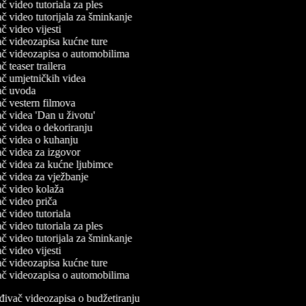
vač video tutoriala za ples
vač video tutorijala za šminkanje
vač video vijesti
vač videozapisa kućne ture
vač videozapisa o automobilima
ač teaser trailera
vač umjetničkih videa
vač uvoda
vač vestern filmova
vač videa 'Dan u životu'
vač videa o dekoriranju
vač videa o kuhanju
vač videa za izgovor
vač videa za kućne ljubimce
vač videa za vježbanje
vač video kolaža
vač video priča
vač video tutoriala
vač video tutoriala za ples
vač video tutorijala za šminkanje
vač video vijesti
vač videozapisa kućne ture
vač videozapisa o automobilima
đivač videozapisa o budžetiranju