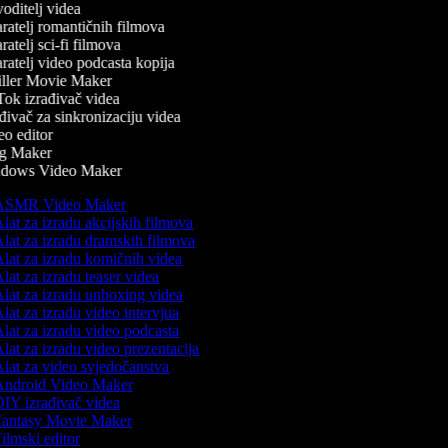
oditelj videa
ratelj romantičnih filmova
atelj sci-fi filmova
ratelj video podcasta kopija
ller Movie Maker
ok izrađivač videa
ivač za sinkronizaciju videa
o editor
g Maker
dows Video Maker
SMR Video Maker
lat za izradu akcijskih filmova
lat za izradu dramskih filmova
lat za izradu komičnih videa
lat za izradu teaser videa
lat za izradu unboxing videa
lat za izradu video intervjua
lat za izradu video podcasta
lat za izradu video prezentacija
lat za video svjedočanstva
ndroid Video Maker
IY izrađivač videa
antasy Movie Maker
ilmski editor