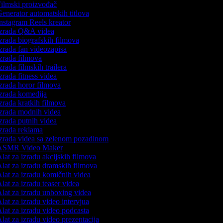
ilmski proizvođač
enerator automatskih titlova
nstagram Reels kreator
zrada Q&A videa
zrada biografskih filmova
zrada fan videozapisa
zrada filmova
zrada filmskih trailera
zrada fitness videa
zrada horor filmova
zrada komedija
zrada kratkih filmova
zrada modnih videa
zrada putnih videa
zrada reklama
zrada videa sa zelenom pozadinom
SMR Video Maker
lat za izradu akcijskih filmova
lat za izradu dramskih filmova
lat za izradu komičnih videa
lat za izradu teaser videa
lat za izradu unboxing videa
lat za izradu video intervjua
lat za izradu video podcasta
lat za izradu video prezentacija