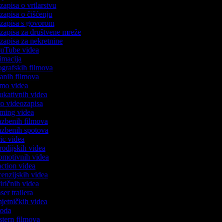
ozapisa o vrtlarstvu
ozapisa o čišćenju
eozapisa s govorom
ozapisa za društvene mreže
ozapisa za nekretnine
YouTube videa
nimacija
iografskih filmova
rtanih filmova
demo videa
dukativnih videa
oto videozapisa
gaming videa
lazbenih filmova
lazbenih spotova
ric videa
arodijskih videa
romotivnih videa
eaction videa
ecenzijskih videa
tiričnih videa
aser trailera
mjetničkih videa
uvoda
estern filmova