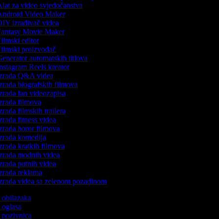
lat za video svjedočanstva
ndroid Video Maker
IY izrađivač videa
antasy Movie Maker
ilmski editor
ilmski proizvođač
enerator automatskih titlova
nstagram Reels kreator
zrada Q&A videa
zrada biografskih filmova
zrada fan videozapisa
zrada filmova
zrada filmskih trailera
zrada fitness videa
zrada horor filmova
zrada komedija
zrada kratkih filmova
zrada modnih videa
zrada putnih videa
zrada reklama
zrada videa sa zelenom pozadinom
o obilazaka
o oglasa
o pozivnica