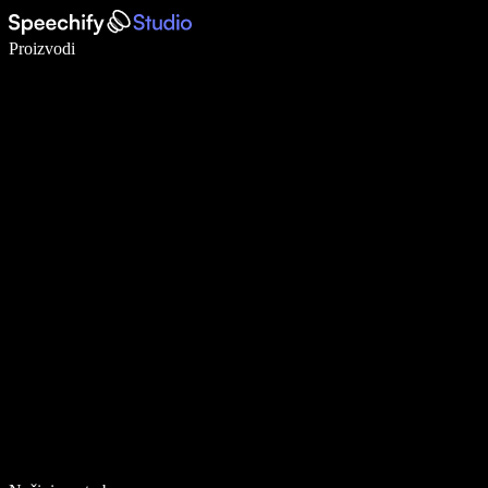
Pišite 5× brže uz glasovno diktiranje
Proizvodi
Saznajte više