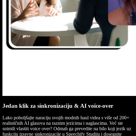
Jedan klik za sinkronizaciju & AI voice-over
Lako poboljšajte naraciju svojih modnih haul videa s više od 200+
realističnih AI glasova na raznim jezicima i naglascima. Već ste
snimili vlastiti voice over? Odmah ga prevedite na bilo koji jezik uz
funkciju izravne sinkronizacije u Speechify Studiju i dosegnite