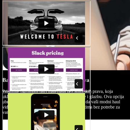
Baza materijala bez autorskih prava
Pristupite ogromnoj bazi materijala bez autorskih prava, koja
uključuje visokokvalitetne video isječke, slike i glazbu. Ova opcija
ubrzava proces stvaranja sadržaja i osigurava da vaši modni haul
videi budu obogaćeni profesionalnim elementima bez potrebe za
vanjskim i zaštićenim izvorima.