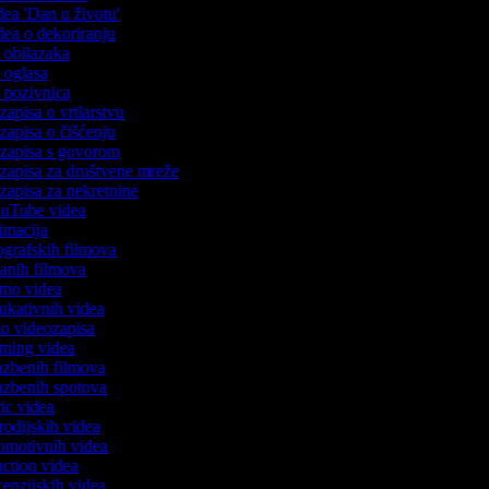
idea 'Dan u životu'
idea o dekoriranju
o obilazaka
o oglasa
o pozivnica
ozapisa o vrtlarstvu
ozapisa o čišćenju
eozapisa s govorom
ozapisa za društvene mreže
ozapisa za nekretnine
YouTube videa
nimacija
iografskih filmova
rtanih filmova
demo videa
dukativnih videa
oto videozapisa
gaming videa
lazbenih filmova
lazbenih spotova
ric videa
arodijskih videa
romotivnih videa
eaction videa
ecenzijskih videa