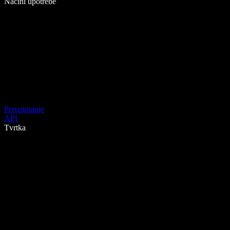
Načini upotrebe
Preuzimanje
API
Tvrtka