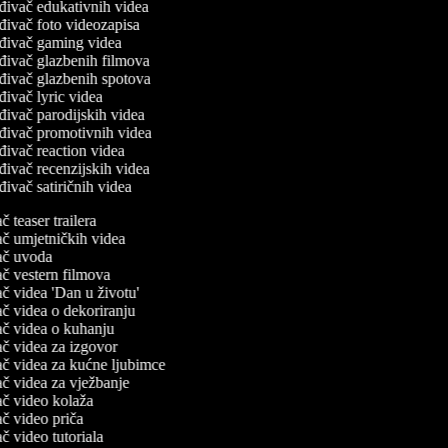
đivač edukativnih videa
đivač foto videozapisa
đivač gaming videa
đivač glazbenih filmova
đivač glazbenih spotova
đivač lyric videa
đivač parodijskih videa
đivač promotivnih videa
đivač reaction videa
đivač recenzijskih videa
đivač satiričnih videa
ač teaser trailera
vač umjetničkih videa
vač uvoda
vač vestern filmova
vač videa 'Dan u životu'
vač videa o dekoriranju
vač videa o kuhanju
vač videa za izgovor
vač videa za kućne ljubimce
vač videa za vježbanje
vač video kolaža
vač video priča
vač video tutoriala