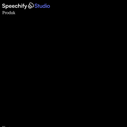
Menulis 5× lebih cepat dengan dikte suara
Produk
Pelajari lebih lanjut