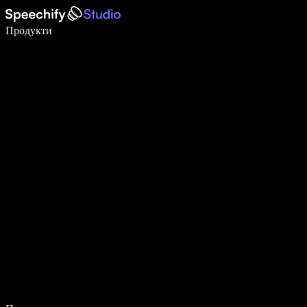
Пишете 5× по-бързо с гласово въвеждане
Продукти
Научете повече