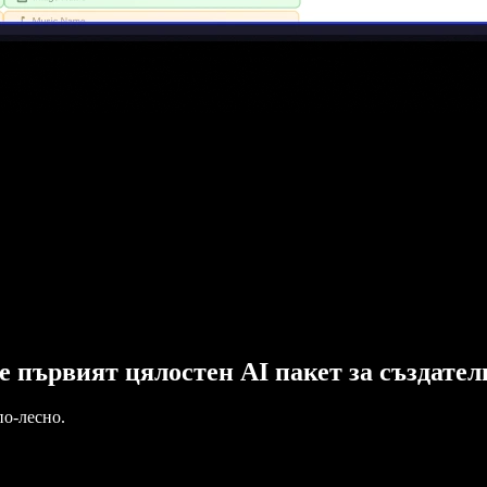
o е първият цялостен AI пакет за създате
по-лесно.