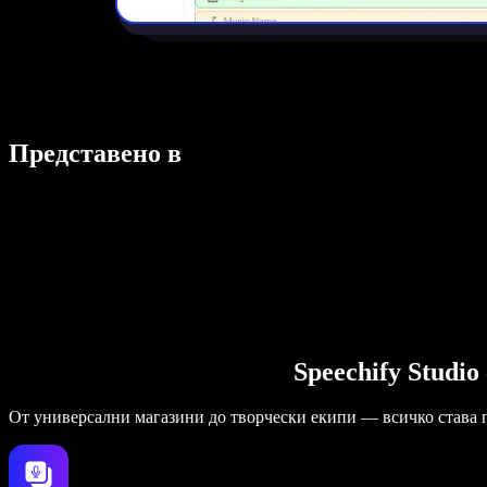
Представено в
Speechify Studi
От универсални магазини до творчески екипи — всичко става 