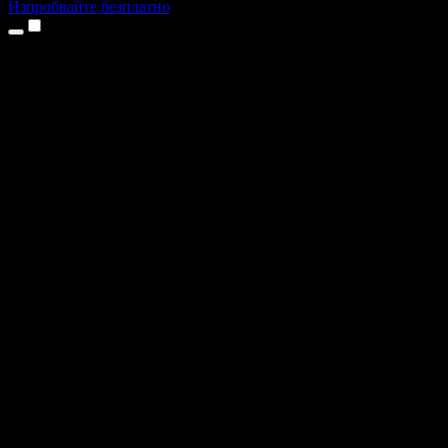
Изпробвайте безплатно
Продукти
Текст в реч
Приложения за iPhone и iPad
Приложение за Android
Разширение за Chrome
Разширение за Edge
Уеб приложение
Приложение за Mac
Приложение за Windows
AI генератор на глас
Гласов запис
Дублаж