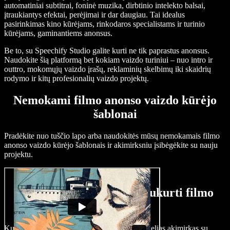
automatiniai subtitrai, foninė muzika, dirbtinio intelekto balsai,
įtraukiantys efektai, perėjimai ir dar daugiau. Tai idealus
pasirinkimas kino kūrėjams, rinkodaros specialistams ir turinio
kūrėjams, gaminantiems anonsus.
Be to, su Speechify Studio galite kurti ne tik paprastus anonsus.
Naudokite šią platformą bet kokiam vaizdo turiniui – nuo intro ir
outtro, mokomųjų vaizdo įrašų, reklaminių skelbimų iki skaidrių
rodymo ir kitų profesionalių vaizdo projektų.
Nemokami filmo anonso vaizdo kūrėjo
šablonai
Pradėkite nuo tuščio lapo arba naudokitės mūsų nemokamais filmo
anonso vaizdo kūrėjo šablonais ir akimirksniu įsibėgėkite su nauju
projektu.
Kaip per kelias minutes sukurti filmo
anonsą
Kurkite užburiančius filmo anonsus vos per kelias akimirkas su