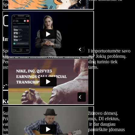
Speechify Studio.
Importuokite savo vaizdo įrašą
Spustelėkite „Paveikslėliai/Vaizdo įrašai“, kad importuotumėte savo
klipus ar kitus išteklius. Neturite filmuotų kadrų? Jokių problemų.
Peržvelkite mūsų filmuotų kadrų biblioteką, pilną turinio tiek
asmeniniams, tiek komerciniams filmų projektams.
Kurti savo filmo anonsą
Sukurkite filmo anonsą, kuris iškart patrauks žiūrovo dėmesį.
Pridėkite tekstą ir šriftus, garso efektus, perėjimus, DI efektus,
vaizdo klipus, DI balso įrašus, foninę muziką ir dar daugiau
naudodami mūsų „drag-and-drop“ sąsają. Nepamirškite įdomaus
intro ir outtro, kurie suteiks tikrą kino įspūdį.