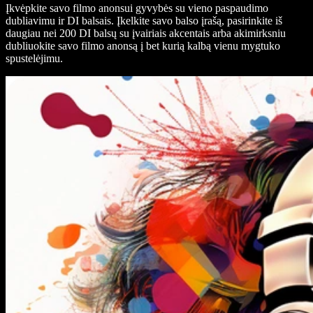
Įkvėpkite savo filmo anonsui gyvybės su vieno paspaudimo
dubliavimu ir DI balsais. Įkelkite savo balso įrašą, pasirinkite iš
daugiau nei 200 DI balsų su įvairiais akcentais arba akimirksniu
dubliuokite savo filmo anonsą į bet kurią kalbą vienu mygtuko
spustelėjimu.