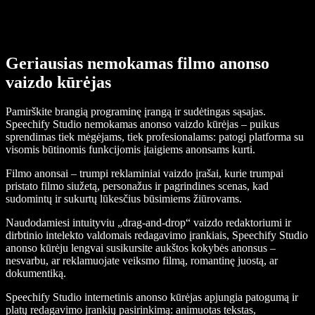
Geriausias nemokamas filmo anonso
vaizdo kūrėjas
Pamirškite brangią programinę įrangą ir sudėtingas sąsajas.
Speechify Studio nemokamas anonso vaizdo kūrėjas – puikus
sprendimas tiek mėgėjams, tiek profesionalams: patogi platforma su
visomis būtinomis funkcijomis įtaigiems anonsams kurti.
Filmo anonsai – trumpi reklaminiai vaizdo įrašai, kurie trumpai
pristato filmo siužetą, personažus ir pagrindines scenas, kad
sudomintų ir sukurtų lūkesčius būsimiems žiūrovams.
Naudodamiesi intuityviu „drag-and-drop“ vaizdo redaktoriumi ir
dirbtinio intelekto valdomais redagavimo įrankiais, Speechify Studio
anonso kūrėju lengvai susikursite aukštos kokybės anonsus –
nesvarbu, ar reklamuojate veiksmo filmą, romantinę juostą, ar
dokumentiką.
Speechify Studio internetinis anonso kūrėjas apjungia patogumą ir
platų redagavimo įrankių pasirinkimą: animuotas tekstas,