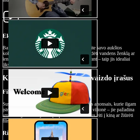
Eksportuokite savo filmo anonsą
Baigę kūrybinį procesą, be vargo eksportuokite savo aukštos
kokybės anonsą. Speechify Studio leidžia pridėti vandens ženklą ar
lengvai pakeisti anonso dydį prieš eksportuojant – taip jis idealiai
tiks skirtingiems socialinių tinklų kanalams.
Kada naudoti filmo anonso vaizdo įrašus
Filmo reklama
Sustiprinkite savo filmo reklamą įtraukiančiais anonsais, kurie ilgam
įstrigs žiūrovų atmintyje. Anonsai veikia kaip vilionė – jie pažadina
smalsumą, sukuria jaudulį ir paskatina žiūrovus eiti į kiną ar žiūrėti
filmą internetu.
Rinkodaros kampanijos