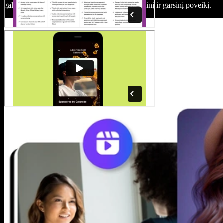
galite naudoti stiprindami savo projektų vaizdinį ir garsinį poveikį.