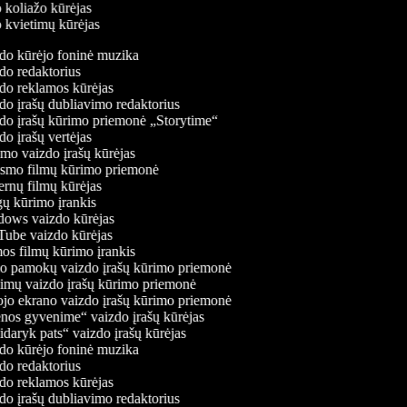
o koliažo kūrėjas
o kvietimų kūrėjas
o kūrėjo foninė muzika
o redaktorius
o reklamos kūrėjas
o įrašų dubliavimo redaktorius
o įrašų kūrimo priemonė „Storytime“
o įrašų vertėjas
o vaizdo įrašų kūrėjas
smo filmų kūrimo priemonė
rnų filmų kūrėjas
 kūrimo įrankis
ows vaizdo kūrėjas
be vaizdo kūrėjas
s filmų kūrimo įrankis
 pamokų vaizdo įrašų kūrimo priemonė
mų vaizdo įrašų kūrimo priemonė
jo ekrano vaizdo įrašų kūrimo priemonė
os gyvenime“ vaizdo įrašų kūrėjas
daryk pats“ vaizdo įrašų kūrėjas
o kūrėjo foninė muzika
o redaktorius
o reklamos kūrėjas
o įrašų dubliavimo redaktorius