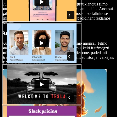
Sukelkite šurmulį apie savo filmą naudodami įtraukiančius filmo
anonsus. Jie yra būtina didesnių reklamos kampanijų dalis. Anonsais
galima dalintis įvairiuose žiniasklaidos kanaluose – socialiniuose
tinkluose, per televiziją ar kine – taip ženkliai padidinant reklamos
poveikį.
Auditorijos įtraukimas
Kurti lūkesčius būsimiems filmams padeda filmo anonsai. Filmo
anonso vaizdo įrašai puikiai tinka susidomėjimui kelti ir užmegzti
artimesnį ryšį su auditorija. Tai ypač svarbi priemonė, padedanti
įtraukti būsimus žiūrovus trumpai supažindinant su istorija, veikėjais
ir bendra filmo atmosfera.