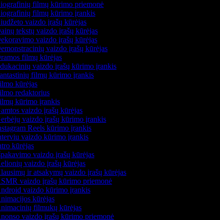
ografinių filmų kūrimo priemonė
ografinių filmų kūrimo įrankis
udžeto vaizdo įrašų kūrėjas
inų tekstų vaizdo įrašų kūrėjas
koravimo vaizdo įrašų kūrėjas
monstracinių vaizdo įrašų kūrėjas
amos filmų kūrėjas
ukacinių vaizdo įrašų kūrimo įrankis
ntastinių filmų kūrimo įrankis
lmo kūrėjas
lmo redaktorius
lmų kūrimo įrankis
mtos vaizdo įrašų kūrėjas
rbėjų vaizdo įrašų kūrimo įrankis
stagram Reels kūrimo įrankis
terviu vaizdo kūrimo įrankis
tro kūrėjas
pakavimo vaizdo įrašų kūrėjas
lionių vaizdo įrašų kūrėjas
ausimų ir atsakymų vaizdo įrašų kūrėjas
SMR vaizdo įrašų kūrimo priemonė
droid vaizdo kūrimo įrankis
imacijos kūrėjas
imacinių filmukų kūrėjas
onso vaizdo įrašų kūrimo priemonė