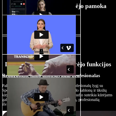
Filmo anonso vaizdo kūrėjo pamoka
DI filmo anonso vaizdo kūrėjo funkcijos
Redaguokite filmo anonsus kaip profesionalas
Pakelkite savo filmo anonsų redagavimą į profesionalų lygį su
Speechify Studio įrankiais. Nuo anonso vaizdo šablonų ir tikslių
kirpimų iki pažangių perėjimų – Speechify Studio suteikia kūrėjams
galimybę nušlifuoti turinį ir išlaikyti tvarkingą, profesionalią
išvaizdą.