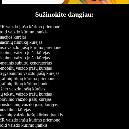
Sužinokite daugiau:
 vaizdo įrašų kūrimo priemonė
id vaizdo kūrimo įrankis
cijos kūrėjas
cinių filmukų kūrėjas
o vaizdo įrašų kūrimo priemonė
iepimų vaizdo įrašų kūrėjas
iepimų vaizdo įrašų kūrėjas
atinis subtitrų generatorius
obilių vaizdo įrašų kūrėjas
 įgarsinimo vaizdo įrašų kūrėjas
afinių filmų kūrimo priemonė
afinių filmų kūrimo įrankis
eto vaizdo įrašų kūrėjas
 tekstų vaizdo įrašų kūrėjas
avimo vaizdo įrašų kūrėjas
stracinių vaizdo įrašų kūrėjas
s filmų kūrėjas
cinių vaizdo įrašų kūrimo įrankis
 vaizdo įrašų kūrimo priemonė
id vaizdo kūrimo įrankis