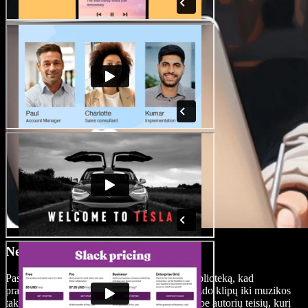
Nemokama media biblioteka
Pasiekite didžiulę nemokamų vaizdo įrašų biblioteką, kad
praturtintumėte savo filmo anonsus. Nuo vaizdo klipų iki muzikos
takelių – Speechify Studio siūlo gausų turinį be autorių teisių, kurį