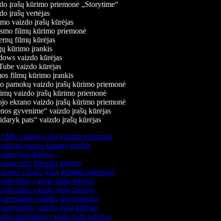
o įrašų kūrimo priemonė „Storytime“
o įrašų vertėjas
o vaizdo įrašų kūrėjas
smo filmų kūrimo priemonė
rnų filmų kūrėjas
 kūrimo įrankis
ows vaizdo kūrėjas
be vaizdo kūrėjas
s filmų kūrimo įrankis
 pamokų vaizdo įrašų kūrimo priemonė
mų vaizdo įrašų kūrimo priemonė
jo ekrano vaizdo įrašų kūrimo priemonė
os gyvenime“ vaizdo įrašų kūrėjas
daryk pats“ vaizdo įrašų kūrėjas
SMR vaizdo įrašų kūrimo priemonė
droid vaizdo kūrimo įrankis
imacijos kūrėjas
imacinių filmukų kūrėjas
onso vaizdo įrašų kūrimo priemonė
siliepimų vaizdo įrašų kūrėjas
siliepimų vaizdo įrašų kūrėjas
tomatinis subtitrų generatorius
tomobilių vaizdo įrašų kūrėjas
lso įgarsinimo vaizdo įrašų kūrėjas