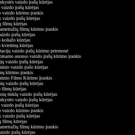
inkystės vaizdo įrašų kūrėjas
o vaizdo įrašų kūrėjas
mo vaizdo kūrimo įrankis
k vaizdo įrašų kūrėjas
rių filmų kūrėjas
pametražių filmų kūrimo įrankis
vaizdo įrašų kūrėjas
o koliažo kūrėjas
o kvietimų kūrėjas
ntacijų vaizdo įrašų kūrimo priemonė
abinamo anonso vaizdo įrašų kūrimo įrankis
ijų vaizdo įrašų kūrėjas
minio vaizdo įrašo kūrėjas
amų kūrimo įrankis
ntinio Filmo Kūrimo Įrankis
inių vaizdo įrašų kūrėjas
o filmų kūrėjas
linių tinklų vaizdo įrašų kūrėjas
inkystės vaizdo įrašų kūrėjas
o vaizdo įrašų kūrėjas
mo vaizdo kūrimo įrankis
k vaizdo įrašų kūrėjas
rių filmų kūrėjas
pametražių filmų kūrimo įrankis
vaizdo įrašų kūrėjas