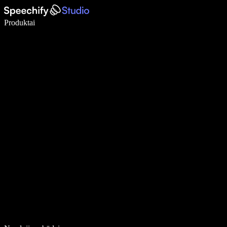
Rašykite 5× greičiau naudodami diktavimą balsu
Produktai
Sužinokite daugiau