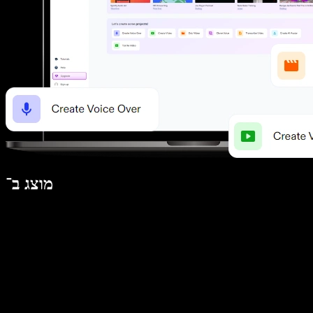
מוצג ב־