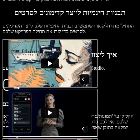
תבניות חינמיות ליוצר קדימונים לסרטים
התחילו מדף חלק או השתמשו בתבניות החינמיות שלנו ליוצר הקדימונים
לסרטים כדי לזרז את תחילת הפרויקט שלכם.
איך ליצור קדימון לסרט תוך דקות
צרו קדימונים מרהיבים במהירות עם Speechify Studio.
ייבוא הווידאו שלכם
הקליקו על 'תמונות/סרטונים' כדי לייבא את הסרטונים או חומרי הווידאו
שלכם. אין לכם סרטונים? אין בעיה. דפדפו בספריית הסרטונים שלנו
המלאה בתוכן שאפשר להשתמש בו לכל מטרה – אישית או מסחרית.