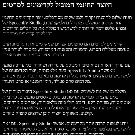
היוצר החינמי המוביל לקדימונים לסרטים
תגידו שלום לתוכנות יקרות ולממשקים מסורבלים. יוצר הקדימונים החינמי
של Speechify Studio הוא הפתרון המושלם למתחילים ולמקצוענים,
ומציע פלטפורמה ידידותית למשתמש הכוללת את כל הכלים הדרושים
כדי ליצור קדימונים מרתקים.
קדימונים לסרטים הם סרטונים קצרים שמקדמים את הסרט ונותנים
טעימה מעלילת הסרט, הדמויות והסצנות המרכזיות, במטרה לעורר עניין
וציפייה אצל הצופים הפוטנציאליים.
עם עורך וידאו אינטואיטיבי המבוסס על גרירה ושחרור וכלי עריכה מונעי
בינה מלאכותית, יוצר הקדימונים של Speechify Studio מאפשר
למשתמשים להתאים אישית בקלות קדימונים באיכות גבוהה, בין אם הם
מקדמים סרט פעולה, רומן רומנטי או סרט תיעודי.
היוצר המקוון של Speechify Studio משלב ממשק נוח לשימוש עם סט
כלים עוצמתי לעריכת קדימונים, כולל טקסטים מונפשים, כתוביות
אוטומטיות, מוזיקת רקע, דיבוב קולי בינה מלאכותית, אפקטים מרהיבים,
מעברים ועוד המון – מה שהופך אותו לבחירה המושלמת עבור יוצרי
קולנוע, משווקים ויוצרי תוכן שרוצים להפיק טיזרים.
עם זאת, Speechify Studio יודע לעשות הרבה יותר מקדימונים. אפשר
להשתמש בפלטפורמה ליצירה של כל סוגי הווידאו, כולל סיומות, פתיחים,
מדריכים, פרסומות, מצגות ועוד מגוון פרויקטים מקצועיים.