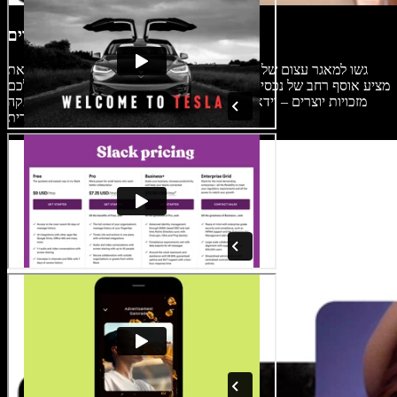
ספריית מדיה חינמית ללא זכויות יוצרים
גשו למאגר עצום של סרטונים, תמונות ומוזיקה חינמית כדי לשדרג את
הקדימונים שלכם. Speechify Studio מציע אוסף רחב של נכסים חופשיים
מזכויות יוצרים – וידאו, מוזיקה ועוד – שיעזרו לכם להרים את ההפקה
לרמה הוליוודית.