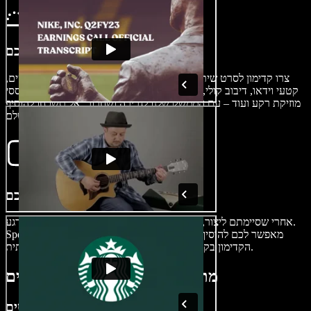
בנו את הקדימון שלכם
צרו קדימון לסרט שיתפוס את תשומת הלב של הצופה. הוסיפו פונטים,
אפקטים קוליים, מעברים, אפקטים מבוססי AI, קטעי וידאו, דיבוב קולי,
מוזיקת רקע ועוד – עם הממשק שלנו לגרירה ושחרור. אל תשכחו להוסיף
פתיח וסיום מגניבים לאפקט קולנועי מושלם.
ייצוא הקדימון שלכם
אחרי שסיימתם ליצור, ייצוא הקדימון האיכותי שלכם הוא עניין של רגע.
Speechify Studio מאפשר לכם להוסיף סימן מים או לשנות את גודל
הקדימון בקלות לפני הייצוא, כדי שיתאים לכל רשת חברתית.
מתי להשתמש בקדימונים לסרטים
קידום סרטים