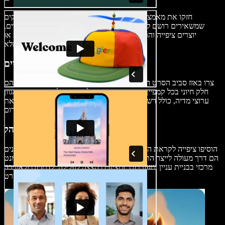
חזקו את מאמצי השיווק של הסרט שלכם עם קדימונים מרתקים
שמשאירים רושם לאורך זמן על הקהל. קדימונים משמשים כטיזרים,
יוצרים ציפייה והתרגשות ומביאים את הקהל לאולמות הקולנוע או
לפלטפורמות אונליין כדי לצפות בסרט המלא.
קמפיינים שיווקיים
צרו באזז סביב הסרט החדש שלכם עם קדימונים מושכים. קדימונים הם
חלק חיוני בכל קמפיין שיווקי בתחום הקולנוע. ניתן לשתף אותם במגוון
ערוצי מדיה, כולל רשתות חברתיות, טלוויזיה ובתי קולנוע, ולהגביר את
החשיפה של פעילויות הקידום.
מעורבות קהל
הוסיפו ציפייה לקראת היציאה לאקרנים עם קדימונים לסרטים. קדימונים
הם דרך מעולה לייצר התרגשות וליצור חיבור אישי עם הקהל. הם אלמנט
מרכזי בבניית עניין ומעורבות, ומציעים הצצה לעלילה, לדמויות ולאווירה
הכוללת של הסרט.