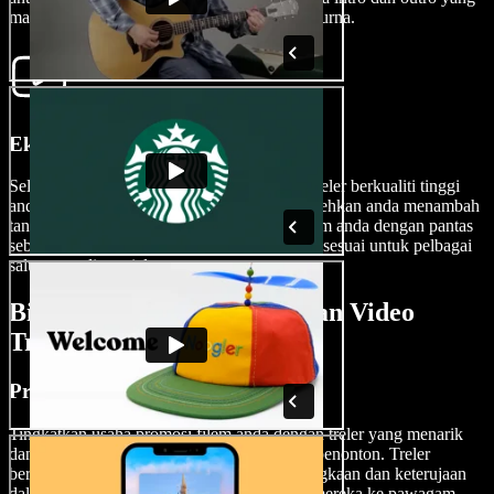
mantap untuk sentuhan sinematik yang sempurna.
Eksport Treler Filem Anda
Selepas proses kreatif selesai, mengeksport treler berkualiti tinggi
anda amat mudah. Speechify Studio membolehkan anda menambah
tanda air atau mengubah saiz video treler filem anda dengan pantas
sebelum dieksport, menjadikannya saiz yang sesuai untuk pelbagai
saluran media sosial.
Bilakah Untuk Menggunakan Video
Treler Filem
Promosi Filem
Tingkatkan usaha promosi filem anda dengan treler yang menarik
dan meninggalkan kesan mendalam kepada penonton. Treler
berfungsi sebagai teaser, membangkitkan jangkaan dan keterujaan
dalam kalangan penonton serta mendorong mereka ke pawagam