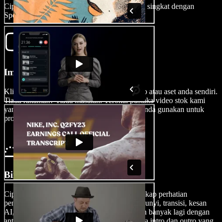
Cipta treler filem yang memukau dalam masa singkat dengan
Speechify Studio.
Import Video Anda
Klik Imej/Video untuk mengimport klip video atau aset anda sendiri.
Tiada rakaman? Tiada masalah. Terokai pustaka video stok kami
yang penuh dengan kandungan yang boleh anda gunakan untuk
projek filem peribadi dan komersial.
Bina Treler Filem Anda
Cipta video treler filem yang mampu menangkap perhatian
penonton anda. Tambahkan fon teks, kesan bunyi, transisi, kesan
AI, klip video, suara latar AI, muzik latar, dan banyak lagi dengan
antara muka seret dan lepas kami. Jangan lupa intro dan outro yang