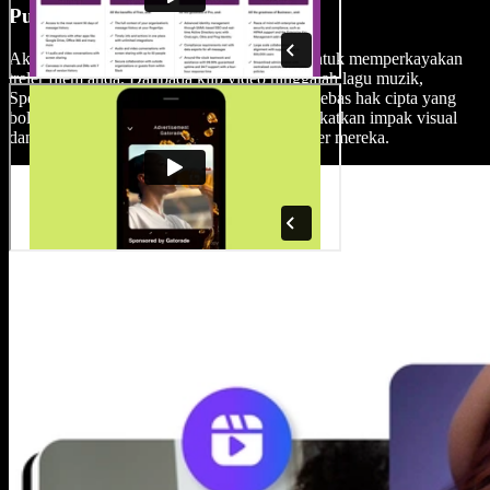
Pustaka Media Tanpa Royalti
Akses pustaka stok tanpa royalti yang luas untuk memperkayakan
treler filem anda. Daripada klip video hinggalah lagu muzik,
Speechify Studio menyediakan koleksi aset bebas hak cipta yang
boleh digunakan oleh pencipta untuk meningkatkan impak visual
dan audio hasil produksi berkualiti blockbuster mereka.