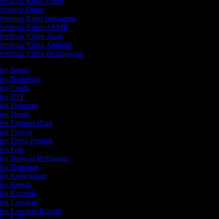
embuat Kolaj Video
embuat Outro
embuat Reels Instagram
embuat Video ASMR
embuat Video Alam
embuat Video Android
embuat Video Belanjawan
deo Berita
ideo Berkebun
deo Cerita
ideo DIY
deo Dekorasi
ideo Demo
deo Fashion Haul
deo Fesyen
deo Filem Pendek
deo Foto
deo Haiwan Peliharaan
deo Hartanah
deo Kecergasan
deo Kereta
ideo Komedi
ideo Lawatan
ideo Lawatan Rumah