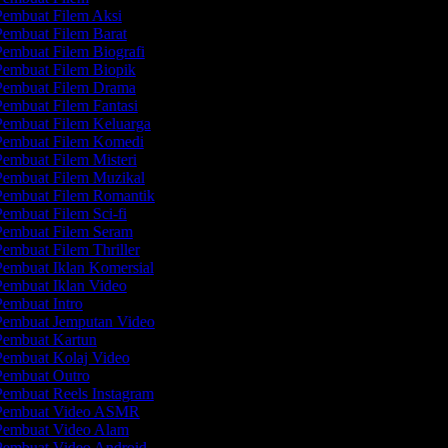
embuat Filem Aksi
embuat Filem Barat
embuat Filem Biografi
embuat Filem Biopik
embuat Filem Drama
embuat Filem Fantasi
embuat Filem Keluarga
embuat Filem Komedi
embuat Filem Misteri
embuat Filem Muzikal
embuat Filem Romantik
embuat Filem Sci-fi
embuat Filem Seram
embuat Filem Thriller
embuat Iklan Komersial
embuat Iklan Video
embuat Intro
embuat Jemputan Video
embuat Kartun
embuat Kolaj Video
embuat Outro
embuat Reels Instagram
embuat Video ASMR
embuat Video Alam
embuat Video Android