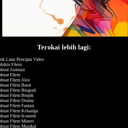
Terokai lebih lagi:
k Latar Pencipta Video
ikin Filem
buat Animasi
buat Filem
uat Filem Aksi
uat Filem Barat
uat Filem Biografi
uat Filem Biopik
buat Filem Drama
uat Filem Fantasi
uat Filem Keluarga
buat Filem Komedi
uat Filem Misteri
uat Filem Muzikal