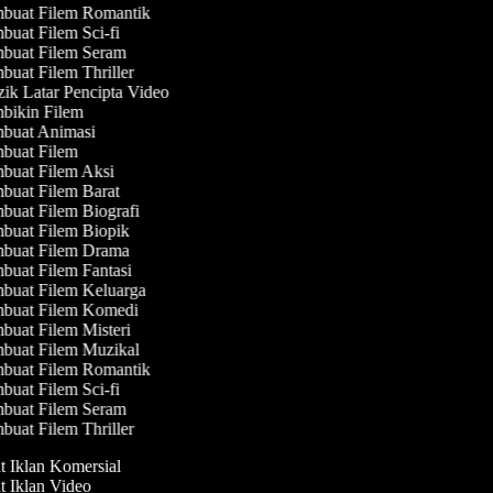
buat Filem Romantik
uat Filem Sci-fi
buat Filem Seram
uat Filem Thriller
k Latar Pencipta Video
ikin Filem
buat Animasi
buat Filem
uat Filem Aksi
uat Filem Barat
uat Filem Biografi
uat Filem Biopik
buat Filem Drama
uat Filem Fantasi
uat Filem Keluarga
buat Filem Komedi
uat Filem Misteri
uat Filem Muzikal
buat Filem Romantik
uat Filem Sci-fi
buat Filem Seram
uat Filem Thriller
t Iklan Komersial
t Iklan Video