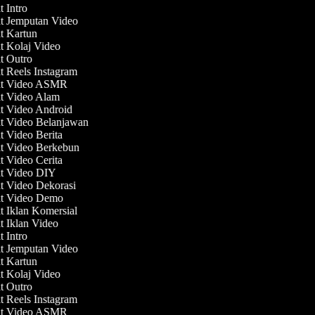
t Intro
at Jemputan Video
at Kartun
at Kolaj Video
at Outro
t Reels Instagram
at Video ASMR
at Video Alam
at Video Android
at Video Belanjawan
t Video Berita
at Video Berkebun
t Video Cerita
at Video DIY
at Video Dekorasi
at Video Demo
t Iklan Komersial
t Iklan Video
t Intro
at Jemputan Video
at Kartun
at Kolaj Video
at Outro
t Reels Instagram
at Video ASMR