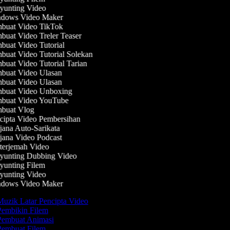
unting Video
dows Video Maker
buat Video TikTok
uat Video Treler Teaser
uat Video Tutorial
uat Video Tutorial Solekan
uat Video Tutorial Tarian
uat Video Ulasan
uat Video Ulasan
buat Video Unboxing
buat Video YouTube
buat Vlog
ipta Video Pembersihan
ana Auto-Sarikata
ana Video Podcast
erjemah Video
unting Dubbing Video
unting Filem
unting Video
dows Video Maker
uzik Latar Pencipta Video
embikin Filem
embuat Animasi
embuat Filem