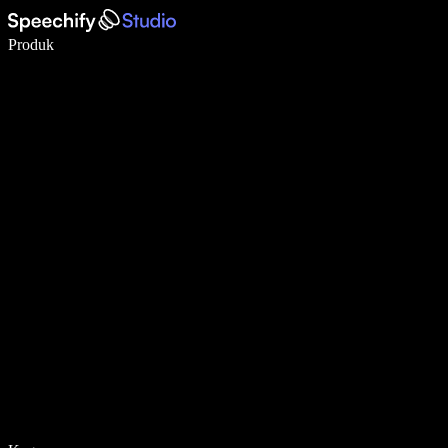
Tulis 5× lebih pantas dengan menaip menggunakan suara
Produk
Ketahui Lebih Lanjut