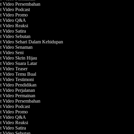
at Video Persembahan
at Video Podcast
at Video Promo
at Video Q&A
at Video Reaksi
t Video Satira
at Video Sebutan
at Video Sehari Dalam Kehidupan
at Video Senaman
at Video Seni
t Video Skrin Hijau
t Video Suara Latar
t Video Teaser
at Video Temu Bual
t Video Testimoni
at Video Pendidikan
t Video Perjalanan
at Video Permainan
at Video Persembahan
at Video Podcast
at Video Promo
at Video Q&A
at Video Reaksi
t Video Satira
at Video Sebutan