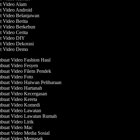
at Video Alam
at Video Android
at Video Belanjawan
t Video Berita
at Video Berkebun
t Video Cerita
at Video DIY
at Video Dekorasi
at Video Demo
uat Video Fashion Haul
buat Video Fesyen
uat Video Filem Pendek
uat Video Foto
uat Video Haiwan Peliharaan
uat Video Hartanah
buat Video Kecergasan
uat Video Kereta
buat Video Komedi
buat Video Lawatan
buat Video Lawatan Rumah
uat Video Lirik
buat Video Mac
uat Video Media Sosial
buat Video Memasak