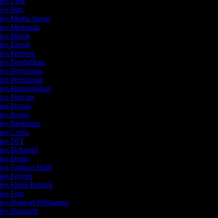
deo Lirik
ideo Mac
deo Media Sosial
ideo Memasak
ideo Muzik
deo Parodi
deo Peminat
deo Pendidikan
deo Perjalanan
deo Permainan
ideo Persembahan
deo Podcast
ideo Promo
deo Berita
ideo Berkebun
deo Cerita
ideo DIY
deo Dekorasi
ideo Demo
deo Fashion Haul
deo Fesyen
deo Filem Pendek
deo Foto
deo Haiwan Peliharaan
deo Hartanah