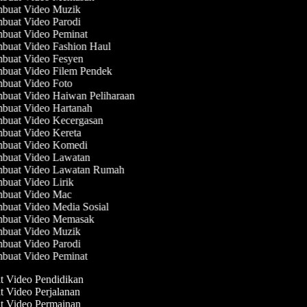
buat Video Muzik
uat Video Parodi
uat Video Peminat
uat Video Fashion Haul
buat Video Fesyen
uat Video Filem Pendek
uat Video Foto
uat Video Haiwan Peliharaan
uat Video Hartanah
buat Video Kecergasan
uat Video Kereta
buat Video Komedi
buat Video Lawatan
buat Video Lawatan Rumah
uat Video Lirik
buat Video Mac
uat Video Media Sosial
buat Video Memasak
buat Video Muzik
uat Video Parodi
uat Video Peminat
at Video Pendidikan
t Video Perjalanan
at Video Permainan