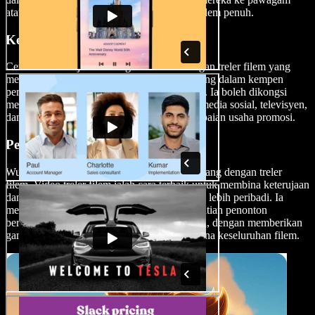
atau platform dalam talian untuk menonton filem penuh.
Kempen Pemasaran
Cetuskan keterujaan tentang filem anda dengan treler filem yang
memukau. Treler filem ialah komponen penting dalam kempen
pemasaran menyeluruh untuk sesebuah filem. Ia boleh dikongsi
merentasi pelbagai saluran media, termasuk media sosial, televisyen,
dan pawagam, sekali gus memperluaskan capaian usaha promosi.
Penglibatan Penonton
Wujudkan jangkaan untuk tayangan akan datang dengan treler
filem. Video treler filem ialah cara terbaik untuk membina keterujaan
dan berhubung dengan penonton anda secara lebih peribadi. Ia
menjadi elemen penting dalam menarik perhatian penonton
berpotensi dan membangkitkan minat mereka, dengan memberikan
gambaran awal jalan cerita, watak, dan suasana keseluruhan filem.