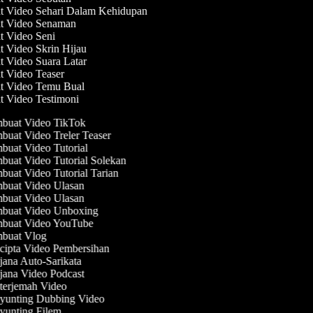
at Video Sehari Dalam Kehidupan
at Video Senaman
at Video Seni
t Video Skrin Hijau
t Video Suara Latar
t Video Teaser
at Video Temu Bual
t Video Testimoni
buat Video TikTok
uat Video Treler Teaser
uat Video Tutorial
uat Video Tutorial Solekan
uat Video Tutorial Tarian
uat Video Ulasan
uat Video Ulasan
buat Video Unboxing
buat Video YouTube
buat Vlog
ipta Video Pembersihan
ana Auto-Sarikata
ana Video Podcast
erjemah Video
unting Dubbing Video
unting Filem