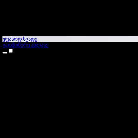
უფასოდ სცადე
გადმოწერე ახლავე
პროდუქტები
ტექსტი ხმაში
iPhone & iPad აპები
Android აპი
Chrome გაფართოება