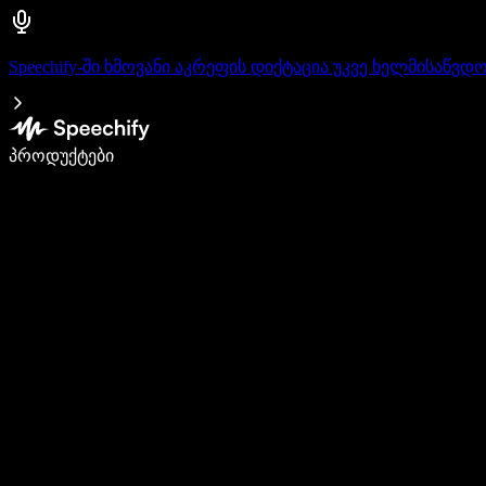
Speechify-ში ხმოვანი აკრეფის დიქტაცია უკვე ხელმისაწვდ
დაწერე 5-ჯერ სწრაფად ხმით კარნახით
პროდუქტები
გაიგე მეტი