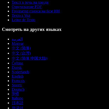
Текст в речь на хинди
Озвучивание PDF
Генератор голоса на базе ИИ
Texto a Voz
Leitor de Texto
Смотреть на других языках
العربية
Magyar
中文 (简体)
中文 (台灣)
中文 (简体 中国大陆)
Čeština
Dansk
Nederlands
English
Français
Suomi
Deutsch
हिन्दी
Italiano
日本語
한국어