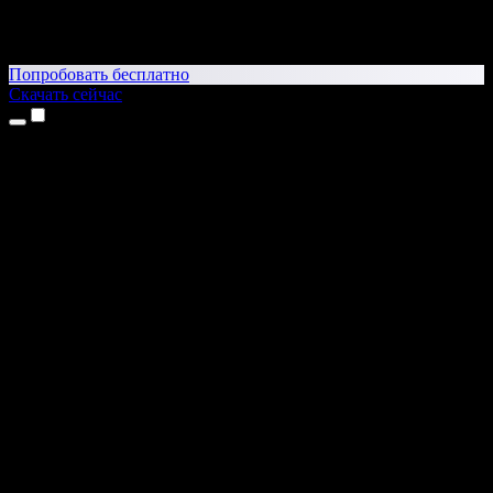
Попробовать бесплатно
Скачать сейчас
Продукты
Текст в речь
Приложение для iPhone и iPad
Приложение для Android
Расширение для Chrome
Расширение для Edge
Веб-приложение
Приложение для Mac