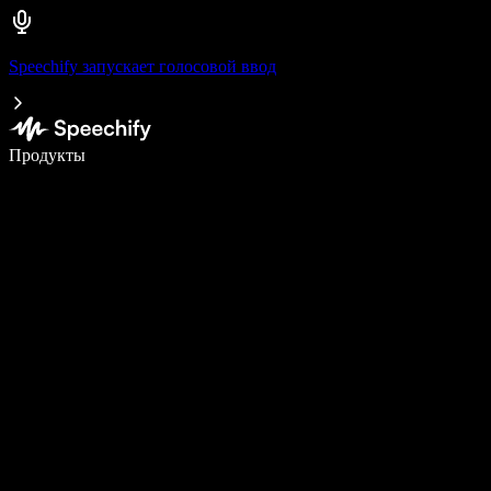
Speechify запускает голосовой ввод
Пишите в 5 раз быстрее с помощью голосового ввода
Продукты
Узнать больше