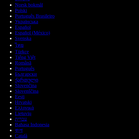
Norsk bokmål
Polski
Português Brasileiro
Українська
Español
Español (México)
Svenska
ไทย
Türkçe
Tiếng Việt
Română
Português
Български
ქართული
Slovenčina
Slovenščina
Eesti
Hrvatski
Ελληνικά
Lietuvių
עברית
Bahasa Indonesia
বাংলা
Català