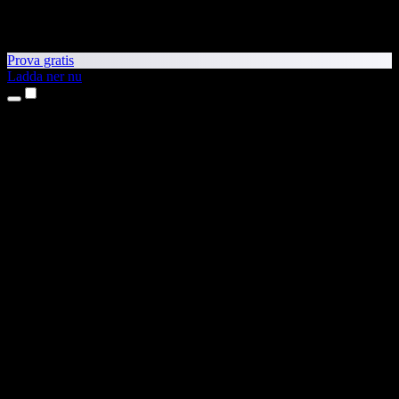
Prova gratis
Ladda ner nu
Produkter
Text till tal
Appar för iPhone och iPad
Android-app
Chrome-tillägg
Edge-tillägg
Webbapp
Mac-app
Windows-app