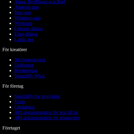
Appar för iPhone och iPad
Android-app
Mac-app
Windows-app
Webbapp
Chrome-tillägg
Edge-tillägg
Ladda ner
För kreatörer
AI-röstgenerator
Dubbning
Röstkloning
Speechify Work
För företag
Speechify för utvecklare
Team
Utbildning
API-dokumentation för text till tal
API-dokumentation för röstagenter
Företaget