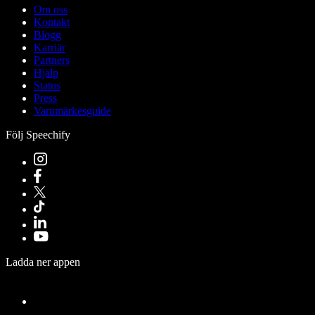
Om oss
Kontakt
Blogg
Karriär
Partners
Hjälp
Status
Press
Varumärkesguide
Följ Speechify
Ladda ner appen