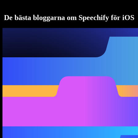
Speechify för Access to Work
Speechify för DSA
SIMBA-röstagenter
De bästa bloggarna om Speechify för iOS
Speechify för utvecklare