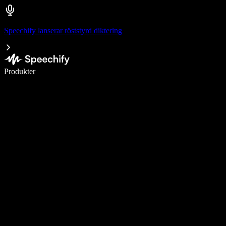
Speechify lanserar röststyrd diktering
Skriv 5× snabbare med röstdiktering
Produkter
Läs mer