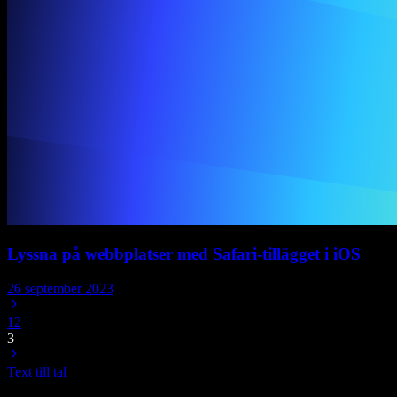
Lyssna på webbplatser med Safari-tillägget i iOS
26 september 2023
1
2
3
Text till tal