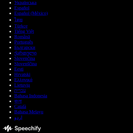
Українська
Español
Español (México)
ไทย
Türkçe
Tiếng Việt
Română
Português
Български
ქართული
Slovenčina
Slovenščina
Eesti
Hrvatski
Ελληνικά
Lietuvių
עברית
Bahasa Indonesia
বাংলা
Català
Bahasa Melayu
اردو