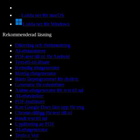
Ladda ner för macOS
Ladda ner för Windows
Rekommenderad läsning
Diktering och röstinmatning
AI-röstassistent
PDF-text till tal för Android
Text-till-tal-läsare
Kvinnlig röstgenerator
Manlig röstgenerator
Bästa läsprogrammet för dyslexi
Generator för robotröster
Anime-röstgenerator för text till tal
AI-röstväxlare
PDF-ljudläsare
Kan Google Docs läsa upp för mig
Chrome-tillägg för text till tal
Hindi text till tal
Uppläsning av PDF
AI-röstgenerator
Texto a Voz