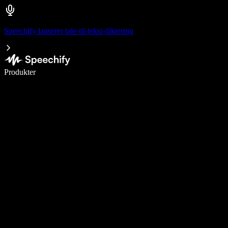
Speechify lanserer tale-til-tekst-diktering
Skriv 5× raskere med diktering
Produkter
Les mer