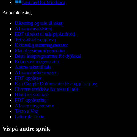
Last ned for Windows
Anbefalt lesing
Diktering og tale til tekst
AI-stemmeassistent
PDF til tekst til tale på Android
Tekst-til-tale-oppleser
Kvinnelig stemmegenerator
Mannlig stemmegenerator
Beste leseprogrammer for dysleksi
Robotstemmegenerator
Anime-tekst til tale
AI-stemmeforvrenger
PDF-oppleser
Kan Google Dokumenter lese opp for meg
Chrome-utvidelse for tekst til tale
Hindi tekst til tale
PDF-opplesning
AI-stemmegenerator
Texto a Voz
Leitor de Texto
Vis på andre språk