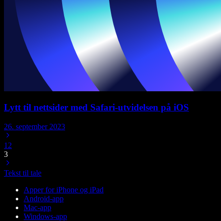
Lytt til nettsider med Safari-utvidelsen på iOS
26. september 2023
1
2
3
Tekst til tale
Apper for iPhone og iPad
Android-app
Mac-app
Windows-app