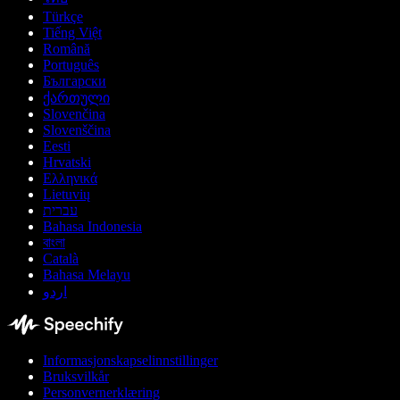
Türkçe
Tiếng Việt
Română
Português
Български
ქართული
Slovenčina
Slovenščina
Eesti
Hrvatski
Ελληνικά
Lietuvių
עברית
Bahasa Indonesia
বাংলা
Català
Bahasa Melayu
اردو
Informasjonskapselinnstillinger
Bruksvilkår
Personvernerklæring