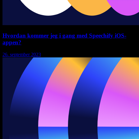
Hvordan kommer jeg i gang med Speechify iOS-
appen?
26. september 2023