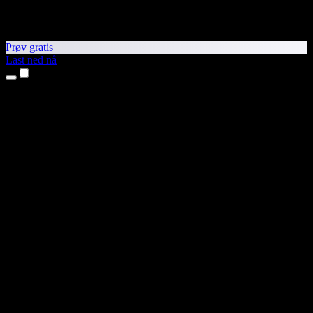
Prøv gratis
Last ned nå
Produkter
Tekst til tale
iPhone- og iPad-apper
Android-app
Chrome-utvidelse
Edge-utvidelse
Nettapp
Mac-app
Windows-app