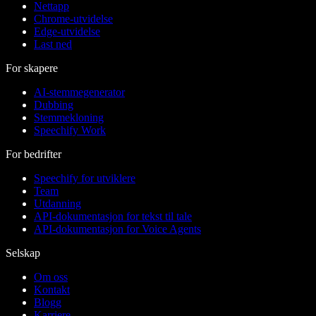
Nettapp
Chrome-utvidelse
Edge-utvidelse
Last ned
For skapere
AI-stemmegenerator
Dubbing
Stemmekloning
Speechify Work
For bedrifter
Speechify for utviklere
Team
Utdanning
API-dokumentasjon for tekst til tale
API-dokumentasjon for Voice Agents
Selskap
Om oss
Kontakt
Blogg
Karriere