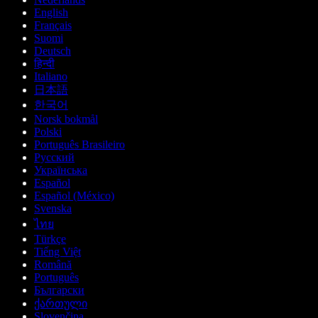
English
Français
Suomi
Deutsch
हिन्दी
Italiano
日本語
한국어
Norsk bokmål
Polski
Português Brasileiro
Русский
Українська
Español
Español (México)
Svenska
ไทย
Türkçe
Tiếng Việt
Română
Português
Български
ქართული
Slovenčina