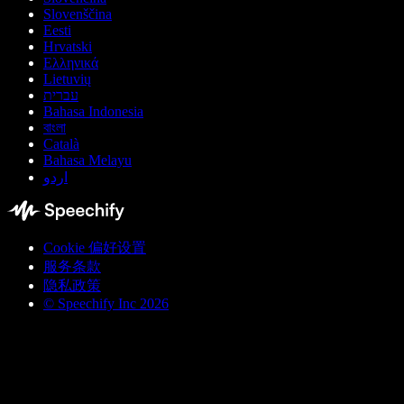
Slovenščina
Eesti
Hrvatski
Ελληνικά
Lietuvių
עברית
Bahasa Indonesia
বাংলা
Català
Bahasa Melayu
اردو
Cookie 偏好设置
服务条款
隐私政策
© Speechify Inc 2026