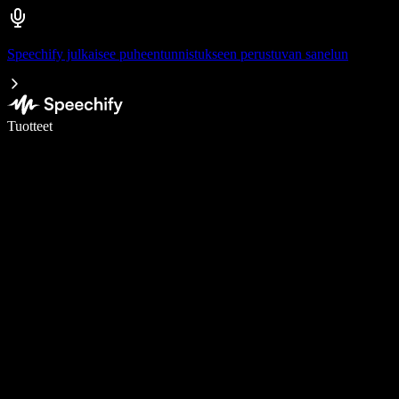
Speechify julkaisee puheentunnistukseen perustuvan sanelun
Kirjoita 5× nopeammin puheentunnistuksen avulla
Tuotteet
Lue lisää