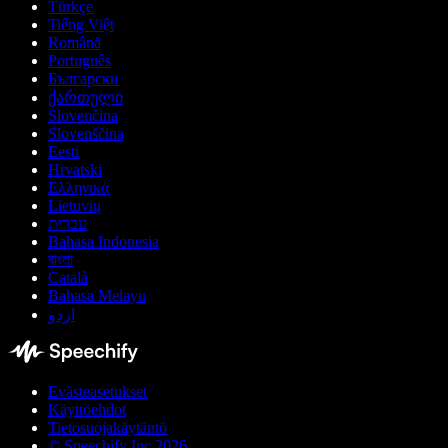
Türkçe
Tiếng Việt
Română
Português
Български
ქართული
Slovenčina
Slovenščina
Eesti
Hrvatski
Ελληνικά
Lietuvių
עברית
Bahasa Indonesia
বাংলা
Català
Bahasa Melayu
اردو
Evästeasetukset
Käyttöehdot
Tietosuojakäytäntö
© Speechify Inc 2026