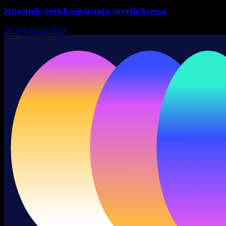
Kuuntele verkkosivustoja sovelluksessa
26. syyskuuta 2023