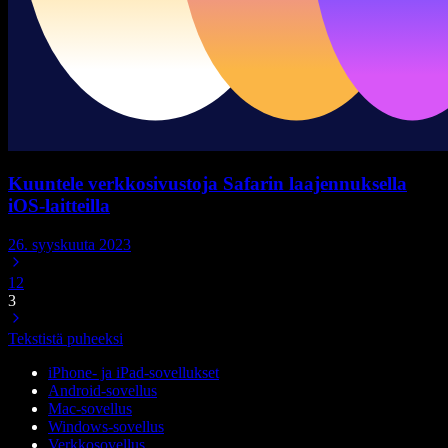
Kuuntele verkkosivustoja Safarin laajennuksella
iOS-laitteilla
26. syyskuuta 2023
1
2
3
Tekstistä puheeksi
iPhone- ja iPad-sovellukset
Android-sovellus
Mac-sovellus
Windows-sovellus
Verkkosovellus