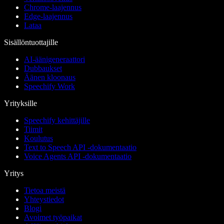
Chrome-laajennus
Edge-laajennus
Lataa
Sisällöntuottajille
AI-äänigeneraattori
Dubbaukset
Äänen kloonaus
Speechify Work
Yrityksille
Speechify kehittäjille
Tiimit
Koulutus
Text to Speech API -dokumentaatio
Voice Agents API -dokumentaatio
Yritys
Tietoa meistä
Yhteystiedot
Blogi
Avoimet työpaikat