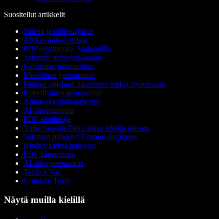
Suositellut artikkelit
Sanelu ja puhekirjoitus
Älykäs puheavustaja
PDF-tekstinluku Androidilla
Tekstistä puheeksi -lukija
Naisäänen generaattori
Miesäänen generaattori
Parhaat ohjelmat lukemisen tueksi dysleksiaan
Robottiäänen generaattori
Anime-tekstistä puheeksi
AI-äänimuunnin
PDF-äänilukija
Voiko Google Docs lukea tekstin ääneen
Tekstistä puheeksi Chrome-laajennus
Hindi tekstistä puheeksi
PDF-ääneenluku
AI-äänigeneraattori
Texto a Voz
Leitor de Texto
Näytä muilla kielillä