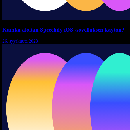
Kuinka aloitan Speechify iOS -sovelluksen käytön?
26. syyskuuta 2023