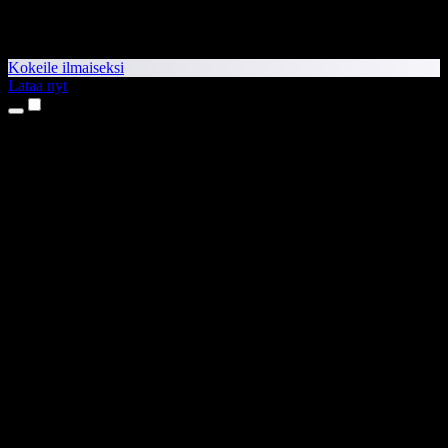
Kokeile ilmaiseksi
Lataa nyt
Tuotteet
Tekstistä puheeksi
iPhone- ja iPad-sovellukset
Android-sovellus
Chrome-laajennus
Edge-laajennus
Verkkosovellus
Mac-sovellus
Windows-sovellus