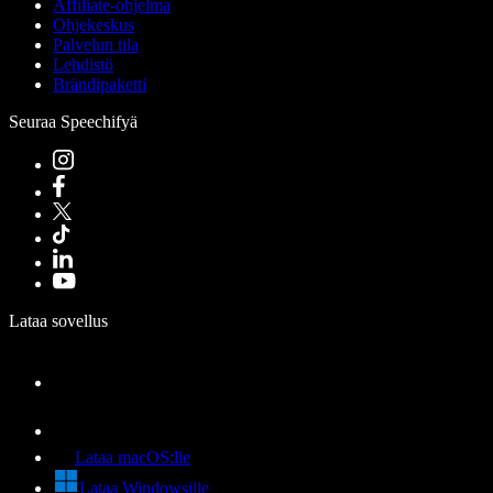
Affiliate-ohjelma
Ohjekeskus
Palvelun tila
Lehdistö
Brändipaketti
Seuraa Speechifyä
Lataa sovellus
Lataa macOS:lle
Lataa Windowsille