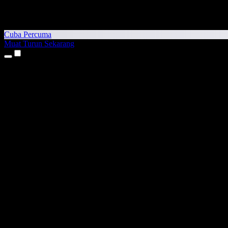
Cuba Percuma
Muat Turun Sekarang
Produk
Teks kepada Pertuturan
Aplikasi iPhone & iPad
Aplikasi Android
Sambungan Chrome
Sambungan Edge
Aplikasi Web
Aplikasi Mac
Aplikasi Windows