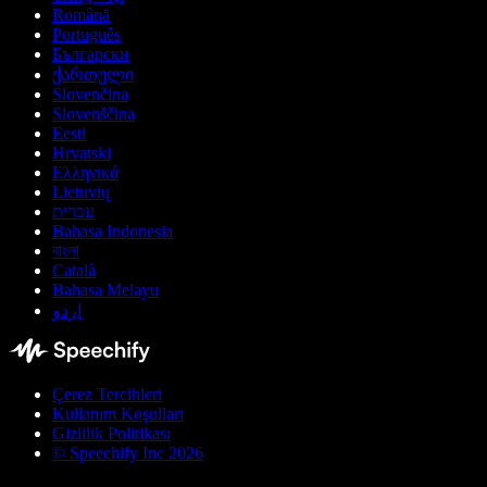
Română
Português
Български
ქართული
Slovenčina
Slovenščina
Eesti
Hrvatski
Ελληνικά
Lietuvių
עברית
Bahasa Indonesia
বাংলা
Català
Bahasa Melayu
اردو
Çerez Tercihleri
Kullanım Koşulları
Gizlilik Politikası
© Speechify Inc 2026