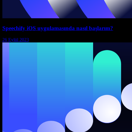
Speechify iOS uygulamasında nasıl başlarım?
26 Eylül 2023