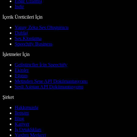
Edge Uzantısı
İndir
İçerik Üreticileri İçin
Yapay Zeka Ses Oluşturucu
Dublaj
Ses Klonlama
Speechify Business
İşletmeler İçin
Geliştiriciler İçin Speechify
Ekipler
Eğitim
Metinden Sese API Dokümantasyonu
Sesli Asistan API Dokümantasyonu
Şirket
Hakkımızda
İletişim
Blog
Kariyer
İş Ortaklıkları
Yardım Merkezi