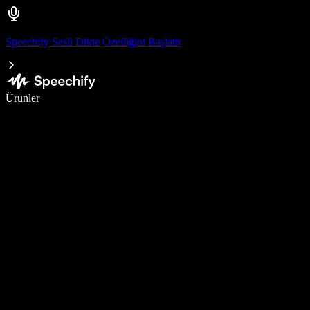
Speechify Sesli Dikte Özelliğini Başlattı
Sesli yazmayla 5 kat daha hızlı yazın
Ürünler
Daha Fazlasını Öğrenin