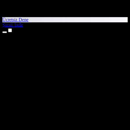
Ücretsiz Dene
Şimdi İndir
Ürünler
Metinden Sese
iPhone ve iPad Uygulamaları
Android Uygulaması
Chrome Uzantısı
Edge Uzantısı
Web Uygulaması
Mac Uygulaması
Windows Uygulaması