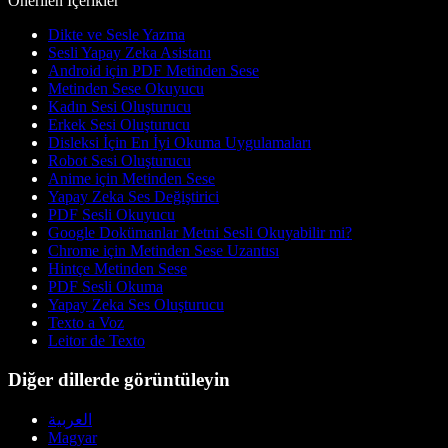
Önerilen İçerikler
Dikte ve Sesle Yazma
Sesli Yapay Zeka Asistanı
Android için PDF Metinden Sese
Metinden Sese Okuyucu
Kadın Sesi Oluşturucu
Erkek Sesi Oluşturucu
Disleksi İçin En İyi Okuma Uygulamaları
Robot Sesi Oluşturucu
Anime için Metinden Sese
Yapay Zeka Ses Değiştirici
PDF Sesli Okuyucu
Google Dokümanlar Metni Sesli Okuyabilir mi?
Chrome için Metinden Sese Uzantısı
Hintçe Metinden Sese
PDF Sesli Okuma
Yapay Zeka Ses Oluşturucu
Texto a Voz
Leitor de Texto
Diğer dillerde görüntüleyin
العربية
Magyar