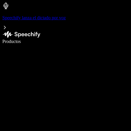
Speechify lanza el dictado por voz
Escribe 5× más rápido con dictado por voz
Productos
Más información