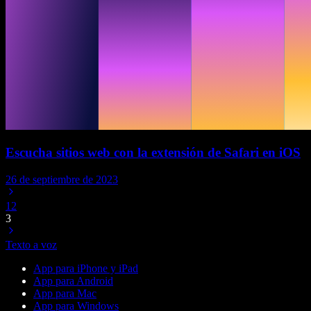
Escucha sitios web con la extensión de Safari en iOS
26 de septiembre de 2023
1
2
3
Texto a voz
App para iPhone y iPad
App para Android
App para Mac
App para Windows