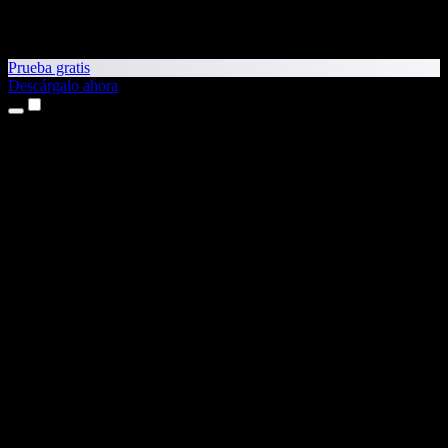
Prueba gratis
Descárgalo ahora
Productos
Texto a voz
Apps para iPhone y iPad
App para Android
Extensión para Chrome
Extensión para Edge
App web
App para Mac