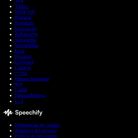
Türkçe
Tiếng Việt
Română
Português
Български
ქართული
Slovenčina
Slovenščina
Eesti
Hrvatski
Ελληνικά
Lietuvių
עברית
Bahasa Indonesia
বাংলা
Català
Bahasa Melayu
اردو
Preferencias de cookies
Términos del servicio
Política de privacidad