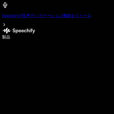
Speechifyが音声ディクテーション機能をリリース
音声入力で5倍速く書ける
製品
詳しく見る