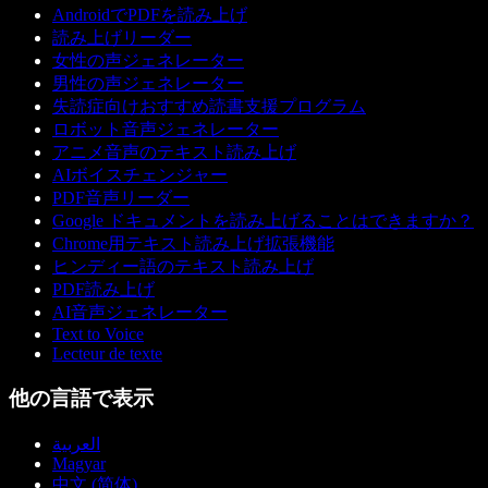
AndroidでPDFを読み上げ
読み上げリーダー
女性の声ジェネレーター
男性の声ジェネレーター
失読症向けおすすめ読書支援プログラム
ロボット音声ジェネレーター
アニメ音声のテキスト読み上げ
AIボイスチェンジャー
PDF音声リーダー
Google ドキュメントを読み上げることはできますか？
Chrome用テキスト読み上げ拡張機能
ヒンディー語のテキスト読み上げ
PDF読み上げ
AI音声ジェネレーター
Text to Voice
Lecteur de texte
他の言語で表示
العربية
Magyar
中文 (简体)