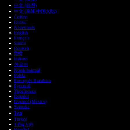
中文 (台灣)
中文 (简体 中国大陆)
Čeština
Dansk
Nederlands
English
Français
Suomi
Deutsch
हिन्दी
Italiano
한국어
Norsk bokmål
Polski
Português Brasileiro
Русский
Українська
Español
Español (México)
Svenska
ไทย
Türkçe
Tiếng Việt
Română