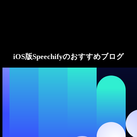
法人向け
Speechify 法人・教育機関向け
Speechify 就労支援向け
Speechify DSA向け
SIMBA 音声エージェント
iOS版Speechifyのおすすめブログ
Speechify 開発者向け