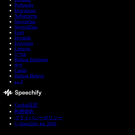
Português
Български
ქართული
Slovenčina
Slovenščina
Eesti
Hrvatski
Ελληνικά
Lietuvių
עברית
Bahasa Indonesia
বাংলা
Català
Bahasa Melayu
اردو
Cookie設定
利用規約
プライバシーポリシー
© Speechify Inc 2026