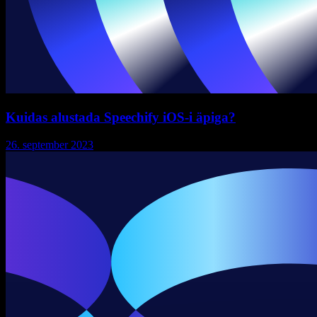
Kuidas alustada Speechify iOS-i äpiga?
26. september 2023