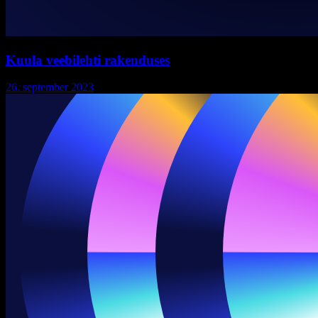
Kuula veebilehti rakenduses
26. september 2023