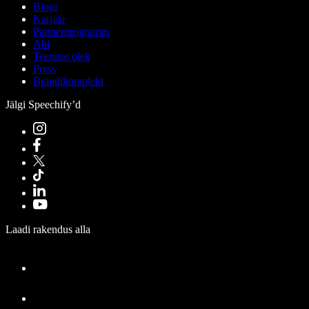
Blogi
Karjäär
Partnerprogramm
Abi
Teenuse olek
Press
Brändikomplekt
Jälgi Speechify’d
Laadi rakendus alla