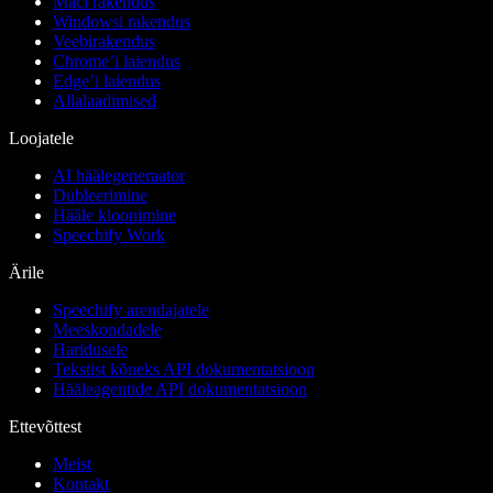
Maci rakendus
Windowsi rakendus
Veebirakendus
Chrome’i laiendus
Edge’i laiendus
Allalaadimised
Loojatele
AI häälegeneraator
Dubleerimine
Hääle kloonimine
Speechify Work
Ärile
Speechify arendajatele
Meeskondadele
Haridusele
Tekstist kõneks API dokumentatsioon
Hääleagentide API dokumentatsioon
Ettevõttest
Meist
Kontakt