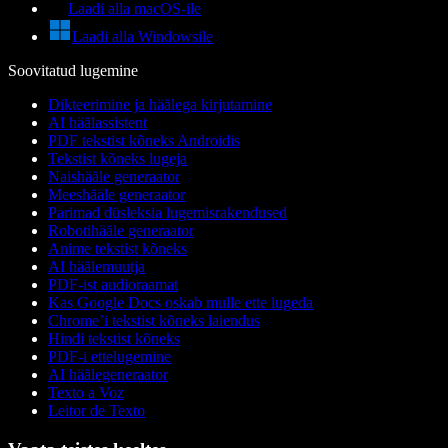
Laadi alla macOS-ile
Laadi alla Windowsile
Soovitatud lugemine
Dikteerimine ja häälega kirjutamine
AI häälassistent
PDF tekstist kõneks Androidis
Tekstist kõneks lugeja
Naishääle generaator
Meeshääle generaator
Parimad düsleksia lugemisrakendused
Robotihääle generaator
Anime tekstist kõneks
AI häälemuutja
PDF-ist audioraamat
Kas Google Docs oskab mulle ette lugeda
Chrome’i tekstist kõneks laiendus
Hindi tekstist kõneks
PDF-i ettelugemine
AI häälegeneraator
Texto a Voz
Leitor de Texto