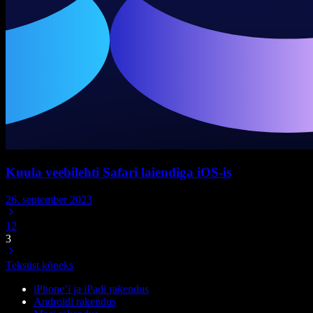
Kuula veebilehti Safari laiendiga iOS-is
26. september 2023
1
2
3
Tekstist kõneks
iPhone’i ja iPadi rakendus
Androidi rakendus