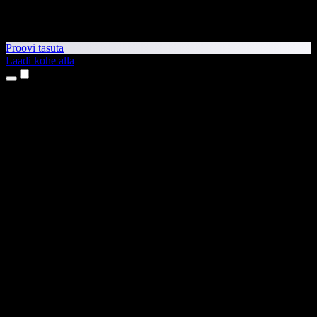
Proovi tasuta
Laadi kohe alla
Tooted
Tekst kõneks
iPhone’i ja iPadi rakendused
Androidi rakendus
Chrome’i laiendus
Edge’i laiendus
Veebirakendus
Maci rakendus
Windowsi rakendus