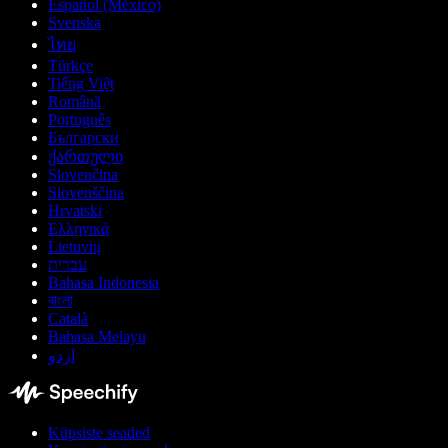
Español (México)
Svenska
ไทย
Türkçe
Tiếng Việt
Română
Português
Български
ქართული
Slovenčina
Slovenščina
Hrvatski
Ελληνικά
Lietuvių
עברית
Bahasa Indonesia
বাংলা
Català
Bahasa Melayu
اردو
Küpsiste seaded