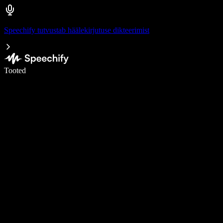
Speechify tutvustab häälekirjutuse dikteerimist
Kirjuta häälega 5× kiiremini
Tooted
Loe lähemalt