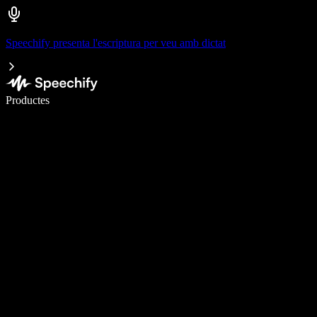
Speechify presenta l'escriptura per veu amb dictat
Escriu 5× més ràpid amb la veu
Productes
Més informació