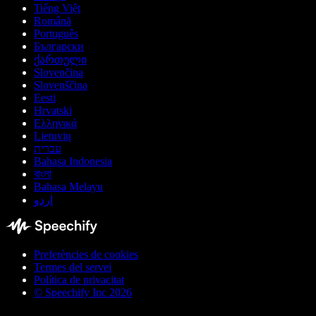
Tiếng Việt
Română
Português
Български
ქართული
Slovenčina
Slovenščina
Eesti
Hrvatski
Ελληνικά
Lietuvių
עברית
Bahasa Indonesia
বাংলা
Bahasa Melayu
اردو
Preferències de cookies
Termes del servei
Política de privacitat
© Speechify Inc 2026