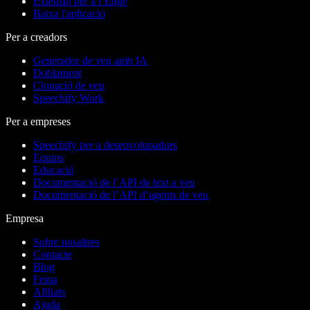
Extensió per a l’Edge
Baixa l'aplicació
Per a creadors
Generador de veu amb IA
Doblament
Clonació de veu
Speechify Work
Per a empreses
Speechify per a desenvolupadors
Equips
Educació
Documentació de l’API de text a veu
Documentació de l’API d’agents de veu
Empresa
Sobre nosaltres
Contacte
Blog
Feina
Afiliats
Ajuda