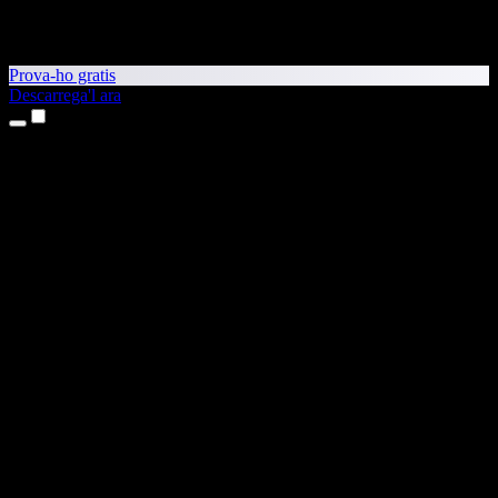
Prova-ho gratis
Descarrega'l ara
Productes
Text a veu
Aplicacions per a iPhone i iPad
Aplicació per a Android
Extensió per al Chrome
Extensió per a l'Edge
Aplicació web
Aplicació per al Mac