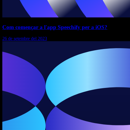
Com començar a l'app Speechify per a iOS?
26 de setembre del 2023