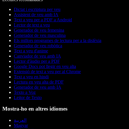
Dictat i escriptura per veu
Assistent de veu amb IA
Text a veu per a PDF a Android
Lector de text a veu
Generador de veu femenina
Generador de veu masculina
Els millors programes de lectura per a la dislèxia
Generador de veu robòtica
Text a veu d'anime
Canviador de veu amb IA
Lector d'àudio per a PDF
Google Docs pot llegir en veu alta
Extensió de text a veu per al Chrome
Text a veu en hindi
Lectura en veu alta de PDF
Generador de veu amb IA
Texto a Voz
Leitor de Texto
Mostra-ho en altres idiomes
العربية
Magyar