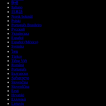
हिन्दी
Italiano
日本語
Norsk bokmål
Polski
Português Brasileiro
Русский
Українська
Español
Español (México)
Svenska
ไทย
Türkçe
Tiếng Việt
Română
Português
Български
ქართული
Slovenčina
Slovenščina
Eesti
Hrvatski
Ελληνικά
Lietuvių