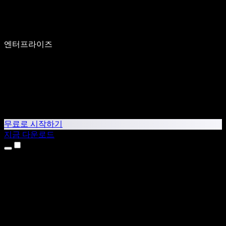
엔터프라이즈
무료로 시작하기
지금 다운로드
제품
텍스트 음성 변환
iPhone & iPad 앱