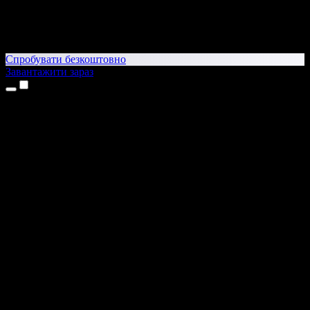
Спробувати безкоштовно
Завантажити зараз
Продукти
Текст у мовлення
Додатки для iPhone та iPad
Додаток для Android
Розширення для Chrome
Розширення для Edge
Вебдодаток
Додаток для Mac