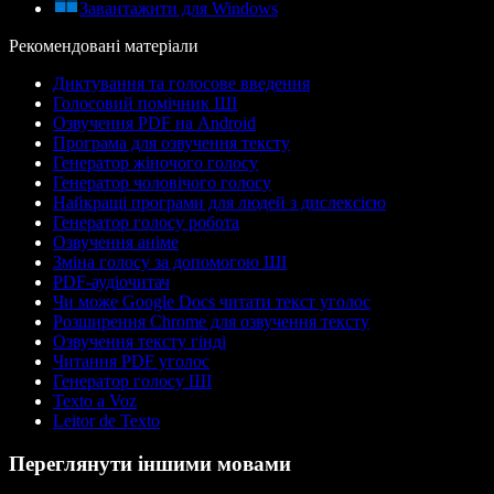
Завантажити для Windows
Рекомендовані матеріали
Диктування та голосове введення
Голосовий помічник ШІ
Озвучення PDF на Android
Програма для озвучення тексту
Генератор жіночого голосу
Генератор чоловічого голосу
Найкращі програми для людей з дислексією
Генератор голосу робота
Озвучення аніме
Зміна голосу за допомогою ШІ
PDF-аудіочитач
Чи може Google Docs читати текст уголос
Розширення Chrome для озвучення тексту
Озвучення тексту гінді
Читання PDF уголос
Генератор голосу ШІ
Texto a Voz
Leitor de Texto
Переглянути іншими мовами