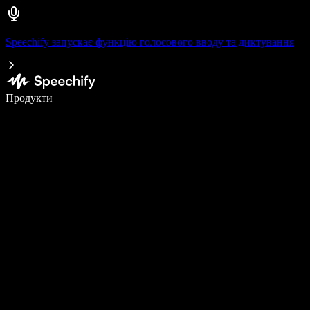
Speechify запускає функцію голосового вводу та диктування
Пишіть у 5 разів швидше за допомогою голосового введення
Продукти
Дізнатися більше