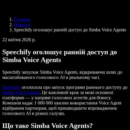
Speechify для бізнесу та освіти
Speechify для програми Access to Work
Speechify для DSA
Голосові агенти SIMBA
Головна
Speechify для розробників
Новини
Speechify оголошує ранній доступ до Simba Voice Agents
22 квітня 2026 р.
Speechify оголошує ранній доступ до
Simba Voice Agents
Speechify запускає Simba Voice Agents, відкриваючи шлях до
масштабованого голосового AI в реальному часі.
Speechify
оголосила про запуск програми раннього доступу до
Simba Voice Agents
. Це важливий крок за межі основної
платформи — у напрямі голосових агентів для бізнесу.
Компанія надає 1 000 000 хвилин використання Voice Agent
відібраним партнерам, щоб пришвидшити впровадження
голосового AI в різних галузях.
Що таке Simba Voice Agents?