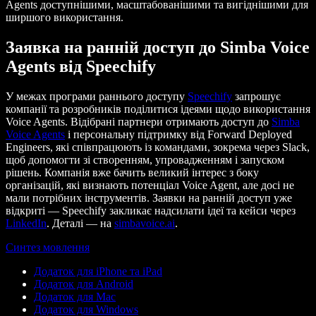
Agents доступнішими, масштабованішими та вигіднішими для
ширшого використання.
Заявка на ранній доступ до Simba Voice
Agents від Speechify
У межах програми раннього доступу
Speechify
запрошує
компанії та розробників поділитися ідеями щодо використання
Voice Agents. Відібрані партнери отримають доступ до
Simba
Voice Agents
і персональну підтримку від Forward Deployed
Engineers, які співпрацюють із командами, зокрема через Slack,
щоб допомогти зі створенням, упровадженням і запуском
рішень. Компанія вже бачить великий інтерес з боку
організацій, які визнають потенціал Voice Agent, але досі не
мали потрібних інструментів. Заявки на ранній доступ уже
відкриті — Speechify закликає надсилати ідеї та кейси через
LinkedIn
. Деталі — на
simbavoice.ai
.
Синтез мовлення
Додаток для iPhone та iPad
Додаток для Android
Додаток для Mac
Додаток для Windows