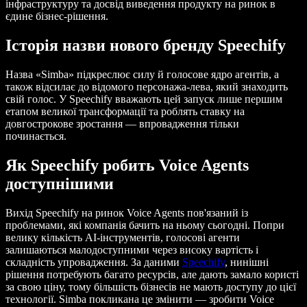
інфраструктуру та досвід виведення продукту на ринок в
єдине бізнес-рішення.
Історія назви нового бренду Speechify
Назва «Simba» підкреслює силу й голосове ядро агентів, а
також відсилає до відомого персонажа-лева, який знаходить
свій голос. У Speechify вважають цей запуск лише першим
етапом великої трансформації та роблять ставку на
довгострокове зростання — впровадження тільки
починається.
Як Speechify робить Voice Agents
доступнішими
Вихід Speechify на ринок Voice Agents пов'язаний із
проблемами, які компанія бачить на ньому сьогодні. Попри
велику кількість AI-інструментів, голосові агенти
залишаються малодоступними через високу вартість і
складність упровадження. За даними
Speechify
, нинішні
рішення потребують багато ресурсів, але дають замало користі
за свою ціну, тому більшість бізнесів не мають доступу до цієї
технології. Simba покликана це змінити — зробити Voice