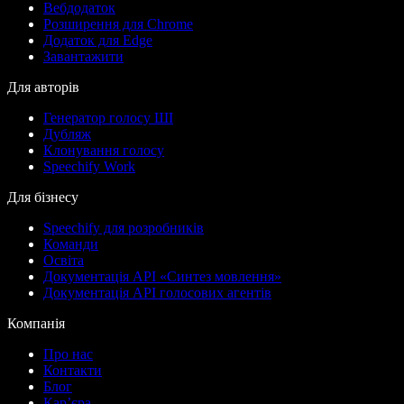
Вебдодаток
Розширення для Chrome
Додаток для Edge
Завантажити
Для авторів
Генератор голосу ШІ
Дубляж
Клонування голосу
Speechify Work
Для бізнесу
Speechify для розробників
Команди
Освіта
Документація API «Синтез мовлення»
Документація API голосових агентів
Компанія
Про нас
Контакти
Блог
Кар’єра