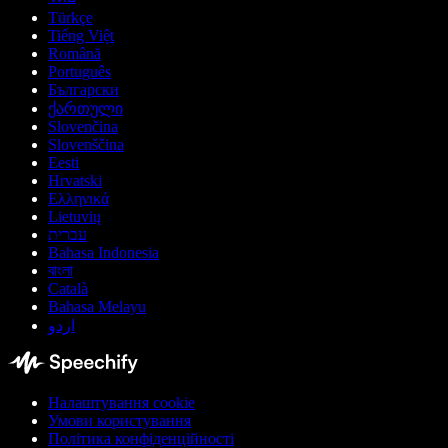
Türkçe
Tiếng Việt
Română
Português
Български
ქართული
Slovenčina
Slovenščina
Eesti
Hrvatski
Ελληνικά
Lietuvių
עברית
Bahasa Indonesia
বাংলা
Català
Bahasa Melayu
اردو
Налаштування cookie
Умови користування
Політика конфіденційності