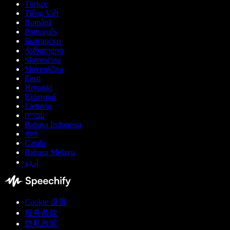
Türkçe
Tiếng Việt
Română
Português
Български
ქართული
Slovenčina
Slovenščina
Eesti
Hrvatski
Ελληνικά
Lietuvių
עברית
Bahasa Indonesia
বাংলা
Català
Bahasa Melayu
اردو
Cookie 设置
服务条款
隐私政策