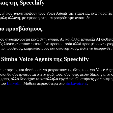
κας της Speechify
νή που χαρακτηρίζουν τους Voice Agents της εταιρείας, ενώ παραπέμπ
μεγάλη αλλαγή, με έμφαση στη μακροπρόθεσμη ανάπτυξη.
πιο προσβάσιμους
 που αναδεικνύονται κενά στην αγορά. Αν και άλλα εργαλεία AI υιοθε
ές λύσεις απαιτούν εκτεταμένη προετοιμασία αλλά προσφέρουν περιορ
πιο προσιτούς, κλιμακώσιμους και οικονομικούς, ώστε να διευρυνθεί 
Simba Voice Agents της Speechify
 εταιρείες και developers να μοιραστούν τις ιδέες τους για Voice 
οίοι θα συνεργάζονται στενά μαζί τους, συνήθως μέσω Slack, για να
gents, αλλά δεν είχαν τα κατάλληλα εργαλεία. Οι αιτήσεις για πρώιμη
 του
LinkedIn
. Μάθετε περισσότερα στο
simbavoice.ai
.