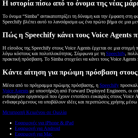
Η ιστορία πίσω από το όνομα της νέας μάρ
Το όνομα “Simba” αντικατοπτρίζει τη δύναμη και την έμφαση στη φω
Speechify βλέπει αυτό το λανσάρισμα ως ένα πρώτο βήμα σε μια 
Πώς η Speechify κάνει τους Voice Agents 
Η είσοδος της Speechify στους Voice Agents έρχεται σε μια στιγμή
λόγω κόστους και πολυπλοκότητας. Σύμφωνα με τη
Speechify
, πολλ
πρακτική πρόσβαση. Το Simba στοχεύει να κάνει τους Voice Agents 
Κάντε αίτηση για πρώιμη πρόσβαση στους 
Μέσα από το πρόγραμμα πρώιμης πρόσβασης, η
Speechify
προσκαλεί
Voice Agents
με υποστήριξη από Forward Deployed Engineers, οι οπ
ενδιαφέρον οργανισμοί που έχουν εντοπίσει ευκαιρίες στους Voice A
ενδιαφερόμενους να υποβάλουν ιδέες και περιπτώσεις χρήσης μέσω
Μετατροπή Κειμένου σε Ομιλία
Εφαρμογές για iPhone & iPad
Εφαρμογή για Android
Εφαρμογή για Mac