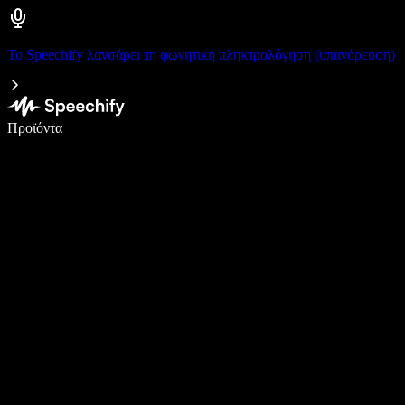
Το Speechify λανσάρει τη φωνητική πληκτρολόγηση (υπαγόρευση)
Γράψτε 5× πιο γρήγορα με φωνητική πληκτρολόγηση
Προϊόντα
Μάθετε περισσότερα