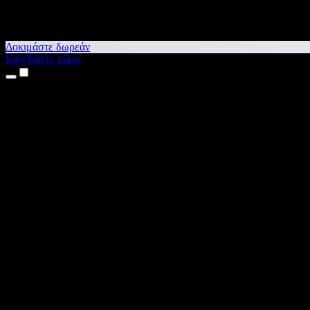
Δοκιμάστε δωρεάν
Κατεβάστε τώρα
Προϊόντα
Κείμενο σε Ομιλία
Εφαρμογές για iPhone & iPad
Εφαρμογή για Android
Επέκταση για Chrome
Επέκταση για Edge
Web εφαρμογή
Εφαρμογή για Mac
Εφαρμογή για Windows