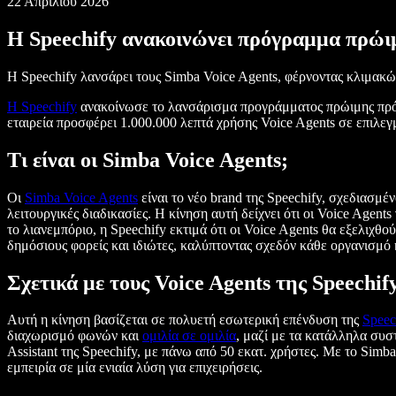
22 Απριλίου 2026
Η Speechify ανακοινώνει πρόγραμμα πρώιμ
Η Speechify λανσάρει τους Simba Voice Agents, φέρνοντας κλιμακ
Η Speechify
ανακοίνωσε το λανσάρισμα προγράμματος πρώιμης πρό
εταιρεία προσφέρει 1.000.000 λεπτά χρήσης Voice Agents σε επιλεγ
Τι είναι οι Simba Voice Agents;
Οι
Simba Voice Agents
είναι το νέο brand της Speechify, σχεδιασμέ
λειτουργικές διαδικασίες. Η κίνηση αυτή δείχνει ότι οι Voice Agents
το λιανεμπόριο, η Speechify εκτιμά ότι οι Voice Agents θα εξελιχθ
δημόσιους φορείς και ιδιώτες, καλύπτοντας σχεδόν κάθε οργανισμό 
Σχετικά με τους Voice Agents της Speechif
Αυτή η κίνηση βασίζεται σε πολυετή εσωτερική επένδυση της
Speec
διαχωρισμό φωνών και
ομιλία σε ομιλία
, μαζί με τα κατάλληλα συσ
Assistant της Speechify, με πάνω από 50 εκατ. χρήστες. Με το Simb
εμπειρία σε μία ενιαία λύση για επιχειρήσεις.