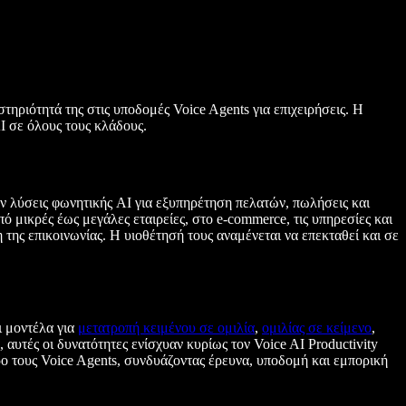
στηριότητά της στις υποδομές Voice Agents για επιχειρήσεις. Η
I σε όλους τους κλάδους.
ουν λύσεις φωνητικής AI για εξυπηρέτηση πελατών, πωλήσεις και
Από μικρές έως μεγάλες εταιρείες, στο e-commerce, τις υπηρεσίες και
 της επικοινωνίας. Η υιοθέτησή τους αναμένεται να επεκταθεί και σε
ι μοντέλα για
μετατροπή κειμένου σε ομιλία
,
ομιλίας σε κείμενο
,
αυτές οι δυνατότητες ενίσχυαν κυρίως τον Voice AI Productivity
ντρο τους Voice Agents, συνδυάζοντας έρευνα, υποδομή και εμπορική