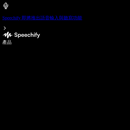
Speechify 即將推出語音輸入與聽寫功能
使用語音輸入，寫作速度提升 5 倍
產品
了解更多