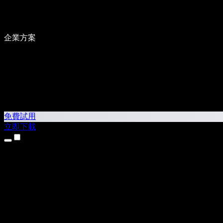
企業方案
免費試用
立即下載
產品
文字轉語音
iPhone 和 iPad App