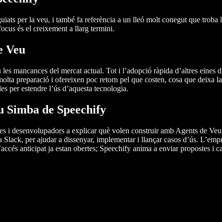
iats per la veu, i també fa referència a un lleó molt conegut que troba
ocus és el creixement a llarg termini.
e Veu
es mancances del mercat actual. Tot i l’adopció ràpida d’altres eines d’I
molta preparació i ofereixen poc retorn pel que costen, cosa que deixa l
les per estendre l’ús d’aquesta tecnologia.
Veu Simba de Speechify
 i desenvolupadors a explicar què volen construir amb Agents de Veu. 
a Slack, per ajudar a dissenyar, implementar i llançar casos d’ús. L’emp
d’accés anticipat ja estan obertes; Speechify anima a enviar propostes i c