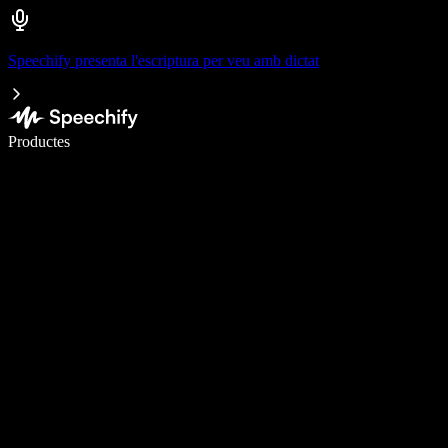
Speechify presenta l'escriptura per veu amb dictat
Escriu 5× més ràpid amb la veu
Productes
Més informació