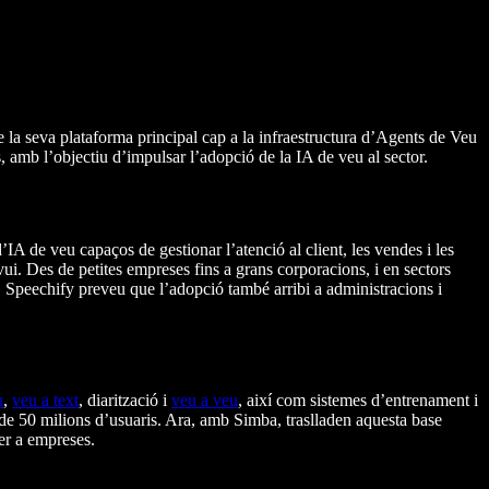
 la seva plataforma principal cap a la infraestructura d’Agents de Veu
 amb l’objectiu d’impulsar l’adopció de la IA de veu al sector.
A de veu capaços de gestionar l’atenció al client, les vendes i les
ui. Des de petites empreses fins a grans corporacions, i en sectors
. Speechify preveu que l’adopció també arribi a administracions i
u
,
veu a text
, diarització i
veu a veu
, així com sistemes d’entrenament i
 de 50 milions d’usuaris. Ara, amb Simba, traslladen aquesta base
er a empreses.