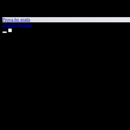
Prova-ho gratis
Descarrega'l ara
Productes
Text a veu
Aplicacions per a iPhone i iPad
Aplicació per a Android
Extensió per al Chrome
Extensió per a l'Edge
Aplicació web
Aplicació per al Mac