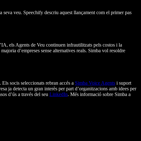
 la seva veu. Speechify descriu aquest llançament com el primer pas
A, els Agents de Veu continuen infrautilitzats pels costos i la
a majoria d’empreses sense alternatives reals. Simba vol resoldre
Els socis seleccionats rebran accés a
Simba Voice Agents
i suport
resa ja detecta un gran interès per part d’organitzacions amb idees per
asos d’ús a través del seu
LinkedIn
. Més informació sobre Simba a