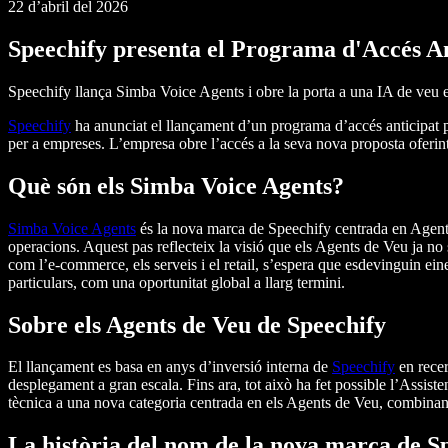
22 d’abril del 2026
Speechify presenta el Programa d'Accés An
Speechify llança Simba Voice Agents i obre la porta a una IA de veu e
Speechify
ha anunciat el llançament d’un programa d’accés anticipat 
per a empreses. L’empresa obre l’accés a la seva nova proposta oferint
Què són els Simba Voice Agents?
Simba Voice Agents
és la nova marca de Speechify centrada en Agents 
operacions. Aquest pas reflecteix la visió que els Agents de Veu ja no 
com l’e-commerce, els serveis i el retail, s’espera que esdevinguin ei
particulars, com una oportunitat global a llarg termini.
Sobre els Agents de Veu de Speechify
El llançament es basa en anys d’inversió interna de
Speechify
en recer
desplegament a gran escala. Fins ara, tot això ha fet possible l’Assis
tècnica a una nova categoria centrada en els Agents de Veu, combinant
La història del nom de la nova marca de S