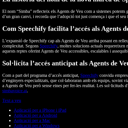
El nom “Simba” reflecteix els Agents de Veu com a sistemes potents gu
d’un gran canvi, i recorda que l’adopció tot just comença i que el seu f
Com Speechify facilita l’accés als Agents d
L’expansió de Speechify cap als Agents de Veu arriba posant en relleu l
complexitat. Segons
Speechify
, moltes solucions actuals requereixen 
aquests reptes oferint Agents de Veu accessibles, escalables i assequib
Sol·licita l’accés anticipat als Agents de 
Com a part del programa d’accés anticipat,
Speechify
convida empreses
d’enginyers especialitzats, que col·laboraran amb els equips, sovint vi
a Agents de Veu però sense eines per fer-les realitat. Les sol·licituds 
simbavoice.ai
.
Text a veu
Aplicació per a iPhone i iPad
Aplicació per a Android
Aplicació per a Mac
Aplicació per a Windows