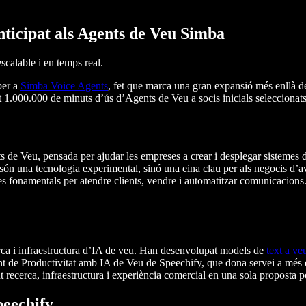
ticipat als Agents de Veu Simba
scalable i en temps real.
per a
Simba Voice Agents
, fet que marca una gran expansió més enllà de
 1.000.000 de minuts d’ús d’Agents de Veu a socis inicials seleccionats,
de Veu, pensada per ajudar les empreses a crear i desplegar sistemes d’I
són una tecnologia experimental, sinó una eina clau per als negocis d’av
nes fonamentals per atendre clients, vendre i automatitzar comunicacions
ca i infraestructura d’IA de veu. Han desenvolupat models de
text a ve
tent de Productivitat amb IA de Veu de Speechify, que dona servei a més
 recerca, infraestructura i experiència comercial en una sola proposta p
peechify