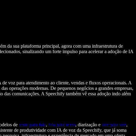
ém da sua plataforma principal, agora com uma infraestrutura de
lecionados, sinalizando um forte impulso para acelerar a adoção de IA
 de voz para atendimento ao cliente, vendas e fluxos operacionais. A
ável das operações modernas. De pequenos negócios a grandes empresas,
ação das comunicações. A Speechify também vê essa adoção indo além
modelos de
texto para fala
,
fala para texto
, diarização e
voz para voz
,
ssistente de produtividade com IA de voz da Speechify, que já soma
o pesquisa, infraestrutura e experiência de mercado em uma oferta