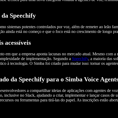
 da Speechify
o sistemas potentes controlados por voz, além de remeter ao leão fam
o ainda está no começo e que o foco está no crescimento de longo pr
s acessíveis
o em que a empresa aponta lacunas no mercado atual. Mesmo com a rá
 complexidade de implementação. Segundo a
Speechify
, a maioria das so
tico à tecnologia. O Simba foi criado para mudar isso: tornar os agente
ado da Speechify para o Simba Voice Agent
senvolvedores a compartilhar ideias de aplicações com agentes de voz
o, inclusive no Slack, ajudando a criar, implementar e lançar casos de
ursos ou ferramentas para tirá-las do papel. As inscrições estão aberta