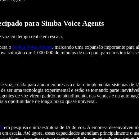
ecipado para Simba Voice Agents
 voz em tempo real e em escala.
para o
Simba Voice Agents
, marcando uma expansão importante para al
ova solução com 1.000.000 de minutos de uso para parceiros iniciais se
 voz, criada para ajudar empresas a criar e implementar sistemas de IA
am de ser uma tecnologia experimental e estão se tornando parte inevit
s agentes de voz virem padrão no atendimento, nas vendas e na autom
na a oportunidade de longo prazo quase universal.
fy
em pesquisa e infraestrutura de IA de voz. A empresa desenvolveu 
as em escala. Até agora, essas capacidades atendiam principalmente o a
ase técnica para uma nova categoria voltada a agentes de voz, reunind