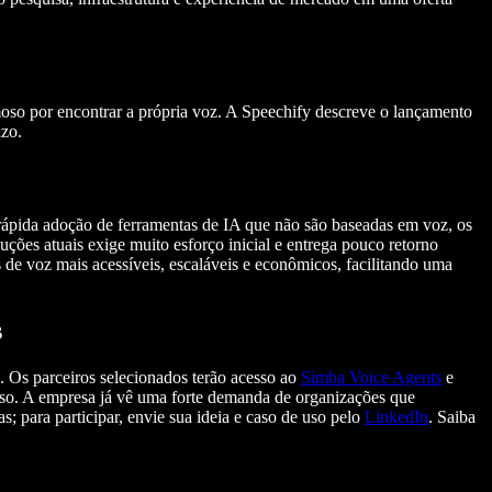
oso por encontrar a própria voz. A Speechify descreve o lançamento
azo.
pida adoção de ferramentas de IA que não são baseadas em voz, os
luções atuais exige muito esforço inicial e entrega pouco retorno
s de voz mais acessíveis, escaláveis e econômicos, facilitando uma
s
. Os parceiros selecionados terão acesso ao
Simba Voice Agents
e
 uso. A empresa já vê uma forte demanda de organizações que
s; para participar, envie sua ideia e caso de uso pelo
LinkedIn
. Saiba