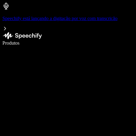
Speechify está lançando a digitação por voz com transcrição
Escreva 5× mais rápido com a digitação por voz
Produtos
Saiba mais