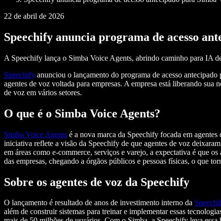
22 de abril de 2026
Speechify anuncia programa de acesso ant
A Speechify lança o Simba Voice Agents, abrindo caminho para IA de
Speechify
anunciou o lançamento do programa de acesso antecipado 
agentes de voz voltada para empresas. A empresa está liberando sua n
de voz em vários setores.
O que é o Simba Voice Agents?
Simba Voice Agents
é a nova marca da Speechify focada em agentes de
iniciativa reflete a visão da Speechify de que agentes de voz deixar
em áreas como e-commerce, serviços e varejo, a expectativa é que o
das empresas, chegando a órgãos públicos e pessoas físicas, o que tor
Sobre os agentes de voz da Speechify
O lançamento é resultado de anos de investimento interno da
Speechi
além de construir sistemas para treinar e implementar essas tecnologi
mais de 50 milhões de usuários. Com o Simba, a Speechify leva essa b