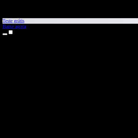
Teste grátis
Baixe agora
Produtos
Leitura em voz alta
Apps para iPhone e iPad
App para Android
Extensão para Chrome
Extensão para Edge
App Web
App para Mac
App para Windows