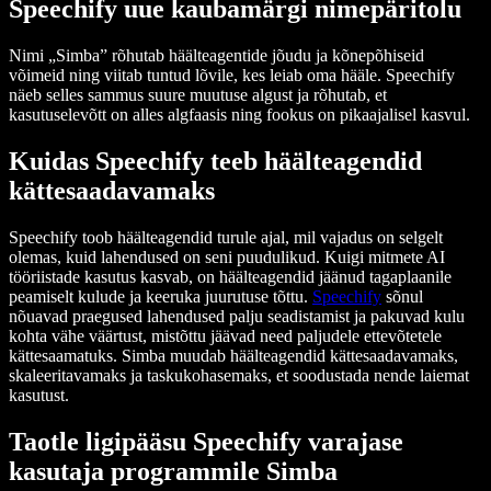
Speechify uue kaubamärgi nimepäritolu
Nimi „Simba” rõhutab häälteagentide jõudu ja kõnepõhiseid
võimeid ning viitab tuntud lõvile, kes leiab oma hääle. Speechify
näeb selles sammus suure muutuse algust ja rõhutab, et
kasutuselevõtt on alles algfaasis ning fookus on pikaajalisel kasvul.
Kuidas Speechify teeb häälteagendid
kättesaadavamaks
Speechify toob häälteagendid turule ajal, mil vajadus on selgelt
olemas, kuid lahendused on seni puudulikud. Kuigi mitmete AI
tööriistade kasutus kasvab, on häälteagendid jäänud tagaplaanile
peamiselt kulude ja keeruka juurutuse tõttu.
Speechify
sõnul
nõuavad praegused lahendused palju seadistamist ja pakuvad kulu
kohta vähe väärtust, mistõttu jäävad need paljudele ettevõtetele
kättesaamatuks. Simba muudab häälteagendid kättesaadavamaks,
skaleeritavamaks ja taskukohasemaks, et soodustada nende laiemat
kasutust.
Taotle ligipääsu Speechify varajase
kasutaja programmile Simba