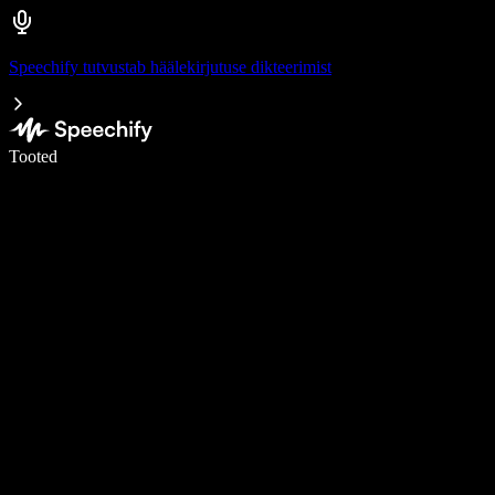
Speechify tutvustab häälekirjutuse dikteerimist
Kirjuta häälega 5× kiiremini
Tooted
Loe lähemalt