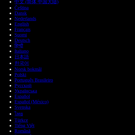
中文 (简体 中国大陆)
Čeština
Dansk
Nederlands
English
Français
Suomi
Deutsch
हिन्दी
Italiano
日本語
한국어
Norsk bokmål
Polski
Português Brasileiro
Русский
Українська
Español
Español (México)
Svenska
ไทย
Türkçe
Tiếng Việt
Română