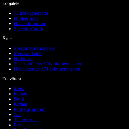
Loojatele
AI häälegeneraator
Dubleerimine
Hääle kloonimine
Speechify Work
Ärile
Speechify arendajatele
Meeskondadele
Haridusele
Tekstist kõneks API dokumentatsioon
Hääleagentide API dokumentatsioon
Ettevõttest
Meist
Kontakt
Blogi
Karjäär
Partnerprogramm
Abi
Teenuse olek
Press