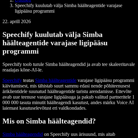
Speechify kuulutab välja Simba häälteagentide varajase
ligipääsu programmi
22. aprill 2026
Speechify kuulutab välja Simba
häälteagentide varajase ligipääsu
programmi
Speechify toob turule Simba häälteagendid ja avab tee skaleeritavale
reaalajas kõne-AI-le.
Speechify
teatas
Simba häälteagentide
varajase ligipääsu programmi
käivitamisest, mis tähistab suurt sammu edasi nende põhiteenusest
äriklientidele suunatud häälteagentide taristu arendamisse. Ettevõte
avab uue teenuse varajase ligipääsuga ja pakub valitud partneritele 1
000 000 tasuta minutit häälteagendi kasutust, andes märku Voice AI
laiemast kasutuselevõtust eri valdkondades.
Mis on Simba häälteagendid?
Simba häälteagendid
on Speechify uus ärisuund, mis aitab