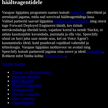
häälteagentidele
Varajase ligipääsu programmi raames kutsub
Speechify
ettevõtteid ja
arendajaid jagama, mida nad soovivad häälteagentidega luua.
Valitud partnerid saavad ligipääsu
Simba häälteagentidele
ning otsest
tuge Forward Deployed Engineersi tiimilt, kes töötab
meeskondadega tihedalt koos, vajaduse korral ka nende Slackis, et
aidata kasutusjuhte kavandada, juurutada ja ellu viia. Speechify
sõnul on huvi juba suur nende seas, kel on Voice Agent’i
kasutamiseks ideid, kuid puuduvad vajalikud vahendid ja
tehnoloogia. Varajase ligipääsu taotlusvoor on avatud ning
Speechify kutsub partnereid jagama oma soove ja ideid
LinkedInis
.
Rohkem infot Simba kohta:
simbavoice.ai
.
Tekstist kõneks
iPhone’i ja iPadi rakendus
Androidi rakendus
Maci rakendus
Windowsi rakendus
Veebirakendus
Chrome’i laiendus
Edge’i laiendus
Allalaadimised