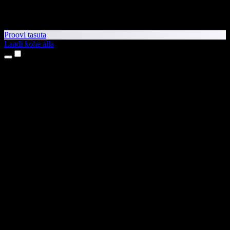
Proovi tasuta
Laadi kohe alla
Tooted
Tekst kõneks
iPhone’i ja iPadi rakendused
Androidi rakendus
Chrome’i laiendus
Edge’i laiendus
Veebirakendus
Maci rakendus
Windowsi rakendus