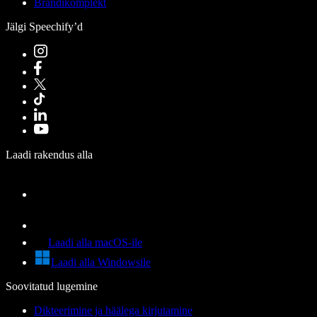
Brändikomplekt
Jälgi Speechify’d
Laadi rakendus alla
Laadi alla macOS-ile
Laadi alla Windowsile
Soovitatud lugemine
Dikteerimine ja häälega kirjutamine