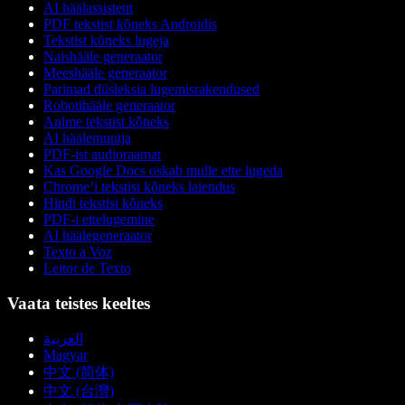
AI häälassistent
PDF tekstist kõneks Androidis
Tekstist kõneks lugeja
Naishääle generaator
Meeshääle generaator
Parimad düsleksia lugemisrakendused
Robotihääle generaator
Anime tekstist kõneks
AI häälemuutja
PDF-ist audioraamat
Kas Google Docs oskab mulle ette lugeda
Chrome’i tekstist kõneks laiendus
Hindi tekstist kõneks
PDF-i ettelugemine
AI häälegeneraator
Texto a Voz
Leitor de Texto
Vaata teistes keeltes
العربية
Magyar
中文 (简体)
中文 (台灣)