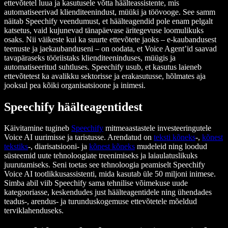
ettevõtetel luua ja kasutusele võtta häälteassistente, mis
automatiseerivad klienditeenindust, müüki ja töövooge. See samm
näitab Speechify veendumust, et häälteagendid pole enam pelgalt
katsetus, vaid kujunevad tänapäevase äritegevuse loomulikuks
osaks. Nii väikeste kui ka suurte ettevõtete jaoks – e-kaubandusest
teenuste ja jaekaubanduseni – on oodata, et Voice Agent’id saavad
tavapäraseks tööriistaks klienditeeninduses, müügis ja
automatiseeritud suhtluses. Speechify usub, et kasutus laieneb
ettevõtetest ka avalikku sektorisse ja erakasutusse, hõlmates aja
jooksul pea kõiki organisatsioone ja inimesi.
Speechify häälteagentidest
Käivitamine tugineb
Speechify
mitmeaastastele investeeringutele
Voice AI uurimisse ja taristusse. Arendatud on
teksti kõneks
-,
kõnest
tekstiks
-, diarisatsiooni- ja
kõnest kõneks
mudeleid ning loodud
süsteemid uute tehnoloogiate treenimiseks ja laiaulatuslikuks
juurutamiseks. Seni toetas see tehnoloogia peamiselt Speechify
Voice AI tootlikkusassistenti, mida kasutab üle 50 miljoni inimese.
Simba abil viib Speechify sama tehnilise võimekuse uude
kategooriasse, keskendudes just häälteagentidele ning ühendades
teadus-, arendus- ja turunduskogemuse ettevõtetele mõeldud
terviklahenduseks.