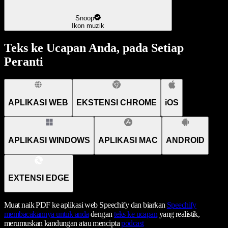
Snoop
Ikon muzik
Teks ke Ucapan Anda, pada Setiap
Peranti
APLIKASI WEB
EKSTENSI CHROME
iOS
APLIKASI WINDOWS
APLIKASI MAC
ANDROID
EXTENSI EDGE
Muat naik PDF ke aplikasi web Speechify dan biarkan
Speechify
membacakannya untuk anda
dengan
teks ke ucapan
yang realistik,
merumuskan kandungan atau mencipta
podcast