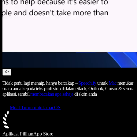
Tidak perlu lagi menaip, hanya bercakap –
Speechify
untuk
Mac
menukar
suara anda kepada teks profesional dalam Slack, Outlook, Cursor & semua
aplikasi, sambil
membacakan apa sahaja
di skrin anda
Muat Turun untuk macOS
Aplikasi Pilihan
App Store