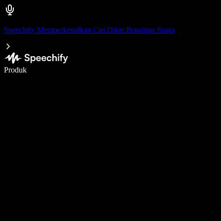
Speechify Memperkenalkan Ciri Dikte Penaipan Suara
Tulis 5× lebih pantas dengan menaip menggunakan suara
Produk
Ketahui Lebih Lanjut