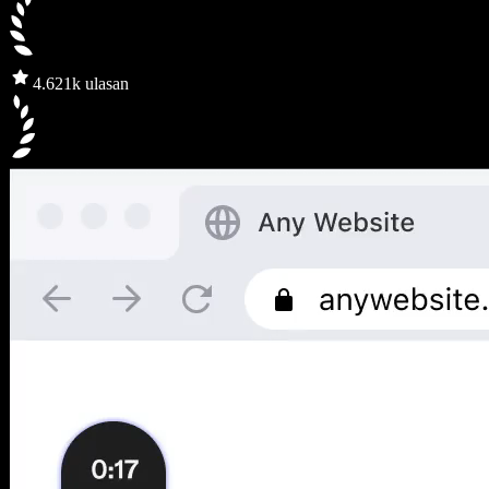
4.6
21k ulasan