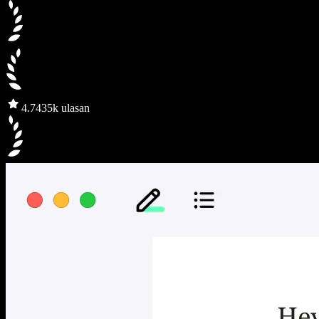
4.7
435k ulasan