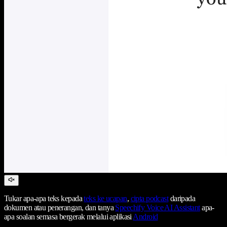
Tukar apa-apa teks kepada
teks ke ucapan
,
cipta podcast
daripada
dokumen atau penerangan, dan tanya
Speechify Voice AI Assistant
apa-
apa soalan semasa bergerak melalui aplikasi
Android