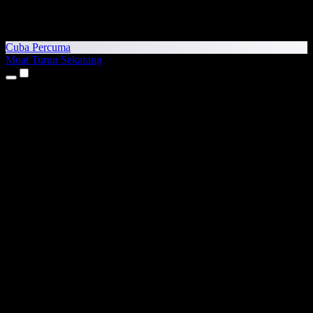
Cuba Percuma
Muat Turun Sekarang
Produk
Teks kepada Pertuturan
Aplikasi iPhone & iPad
Aplikasi Android
Sambungan Chrome
Sambungan Edge
Aplikasi Web
Aplikasi Mac
Aplikasi Windows