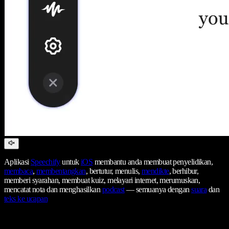
Aplikasi
Speechify
untuk
iOS
membantu anda membuat penyelidikan,
membaca
,
membentangkan
, bertutur, menulis,
mendikte
, berhibur,
memberi syarahan, membuat kuiz, melayari internet, merumuskan,
mencatat nota dan menghasilkan
podcast
— semuanya dengan
suara
dan
teks ke ucapan