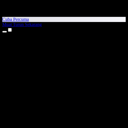
Cuba Percuma
Muat Turun Sekarang
Produk
Teks kepada Pertuturan
Aplikasi iPhone & iPad
Aplikasi Android
Sambungan Chrome
Sambungan Edge
Aplikasi Web
Aplikasi Mac
Aplikasi Windows