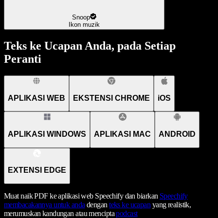
Snoop
Ikon muzik
Teks ke Ucapan Anda, pada Setiap
Peranti
APLIKASI WEB
EKSTENSI CHROME
iOS
APLIKASI WINDOWS
APLIKASI MAC
ANDROID
EXTENSI EDGE
Muat naik PDF ke aplikasi web Speechify dan biarkan
Speechify
membacakannya untuk anda
dengan
teks ke ucapan
yang realistik,
merumuskan kandungan atau mencipta
podcast