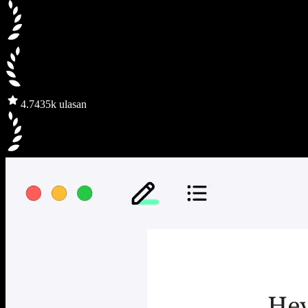
4.7
435k ulasan