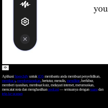
Aplikasi
Speechify
untuk
iOS
membantu anda membuat penyelidikan,
membaca
,
membentangkan
, bertutur, menulis,
mendikte
, berhibur,
memberi syarahan, membuat kuiz, melayari internet, merumuskan,
mencatat nota dan menghasilkan
podcast
— semuanya dengan
suara
dan
teks ke ucapan