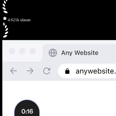
4.6
21k ulasan