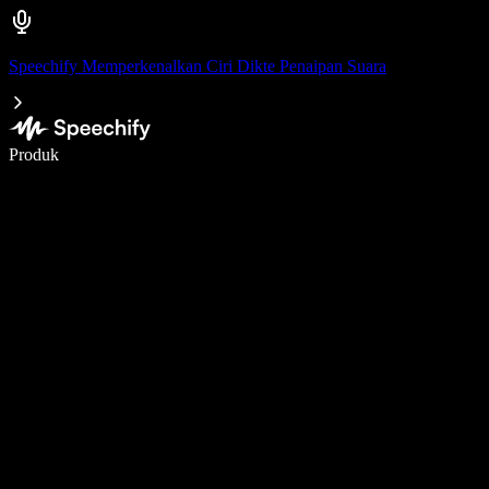
Speechify Memperkenalkan Ciri Dikte Penaipan Suara
Tulis 5× lebih pantas dengan menaip menggunakan suara
Produk
Ketahui Lebih Lanjut