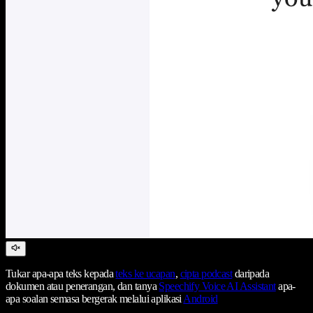
Tukar apa-apa teks kepada
teks ke ucapan
,
cipta podcast
daripada
dokumen atau penerangan, dan tanya
Speechify Voice AI Assistant
apa-
apa soalan semasa bergerak melalui aplikasi
Android