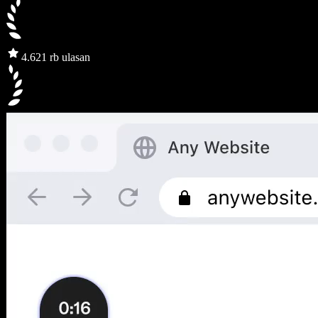
4.6
21 rb ulasan