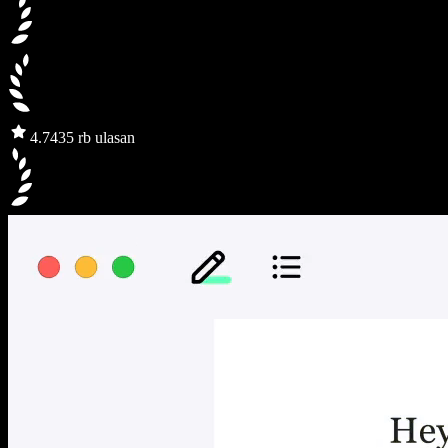
4.7
435 rb ulasan