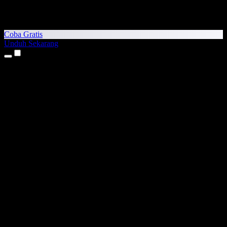
Coba Gratis
Unduh Sekarang
Produk
Teks ke Suara
Aplikasi iPhone & iPad
Aplikasi Android
Ekstensi Chrome
Ekstensi Edge
Aplikasi Web
Aplikasi Mac
Aplikasi Windows