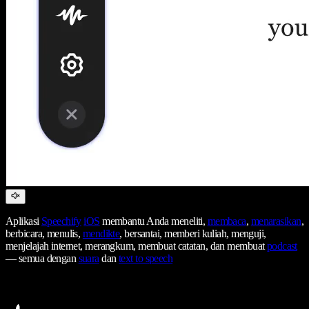
Aplikasi
Speechify
iOS
membantu Anda meneliti,
membaca
,
menarasikan
,
berbicara, menulis,
mendikte
, bersantai, memberi kuliah, menguji,
menjelajah internet, merangkum, membuat catatan, dan membuat
podcast
— semua dengan
suara
dan
text to speech