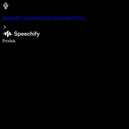
Speechify Luncurkan Dikte Pengetikan Suara
Menulis 5× lebih cepat dengan dikte suara
Produk
Pelajari lebih lanjut