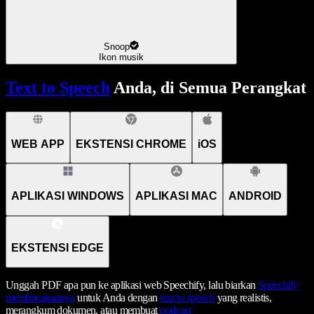
Snoop
Ikon musik
Text to Speech
Anda, di Semua Perangkat
WEB APP
EKSTENSI CHROME
iOS
APLIKASI WINDOWS
APLIKASI MAC
ANDROID
EKSTENSI EDGE
Unggah PDF apa pun ke aplikasi web Speechify, lalu biarkan
Speechify
membacakannya
untuk Anda dengan
text to speech
yang realistis,
merangkum dokumen, atau membuat
podcast