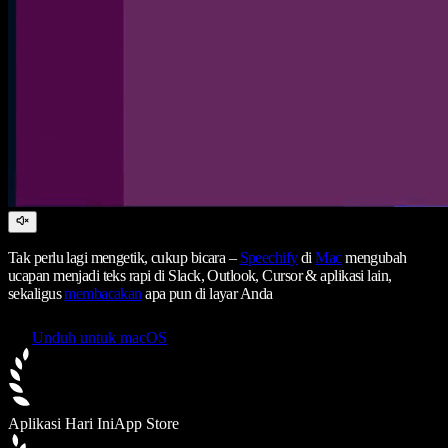
Tak perlu lagi mengetik, cukup bicara –
Speechify
di
Mac
mengubah
ucapan menjadi teks rapi di Slack, Outlook, Cursor & aplikasi lain,
sekaligus
membacakan
apa pun di layar Anda
Unduh untuk macOS
Aplikasi Hari Ini
App Store