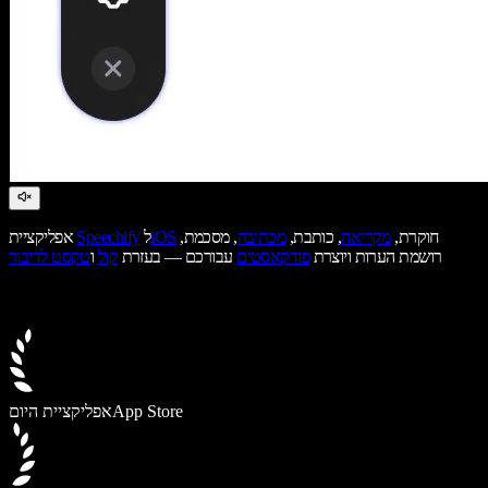
חוקרת,
מקריאה
, כותבת,
מכתיבה
, מסכמת,
iOS
ל
Speechify
אפליקציית
רושמת הערות ויוצרת
פודקאסטים
עבורכם — בעזרת
קול
ו
טקסט לדיבור
App Store
אפליקציית היום