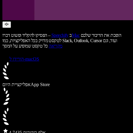
הופכת את הדיבור שלכם
Mac
ב
Speechify
הפסיקו להקליד ופשוט דברו –
לטקסט מדויק בכל האפליקציות, כמו Slack, Outlook, Cursor ועוד, וגם
מקריאה
כל טקסט שמופיע על המסך
הורידו ל-macOS
App Store
אפליקציית היום
435 אלף ביקורות
4.7