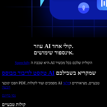
עוזר AI קולי אחד.
אינספור שימושים.
היא שכבת ה-AI הקולית שלכם בכל מכשיר
Speechify
שמקריא בשבילכם
טקסט לדיבור מבוסס AI
הפכו קובצי PDF, מסמכים ועוד לקולות AI טבעיים, מציאותיים ו
מלאי
הבעה
נסו בחינם
קולות טבעיים