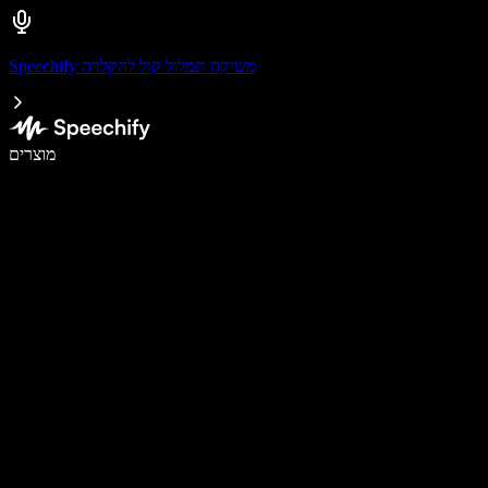
Speechify משיקה תמלול קול להקלדה
לכתוב פי 5 מהר יותר עם הכתבה קולית
מוצרים
למידע נוסף