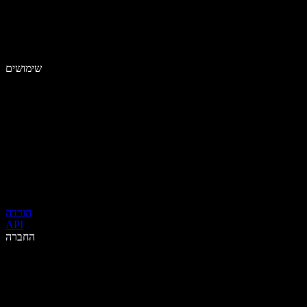
שימושים
הורדה
API
החברה