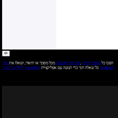
הפכו כל
טקסט לדיבור
,
צרו פודקאסטים
מכל מסמך או תיאור, ושאלו את
עוזר
Android
כל שאלה תוך כדי תנועה עם אפליקציית
ה-AI הקולי של Speechify