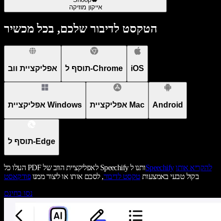
אייקון מוזיקה
הטקסט לדיבור שלכם, בכל מכשיר
iOS
תוסף ל-Chrome
אפליקציית ווב
Android
אפליקציית Mac
אפליקציית Windows
תוסף ל-Edge
להקריא אותו
Speechify
העלו כל PDF לאפליקציית הווב של Speechify ותנו ל
בקול טבעי באמצעות
טקסט לדיבור
, לסכם אותו או ליצור ממנו
פודקאסט
נסו בחינם