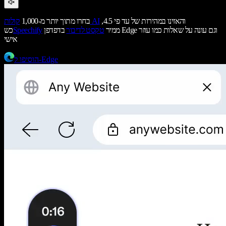
והאזינו במהירות של עד פי 4.5,
קולות AI
בחרו מתוך יותר מ-1,000
ממיר
טקסט לדיבור
בדפדפן Edge וגם עונה על שאלות כמו עוזר
Speechify
כש
אישי
הוסיפו ל-Edge