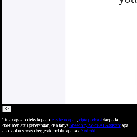
Tukar apa-apa teks kepada
teks ke ucapan
,
cipta podcast
daripada
dokumen atau penerangan, dan tanya
Speechify Voice AI Assistant
apa-
apa soalan semasa bergerak melalui aplikasi
Android