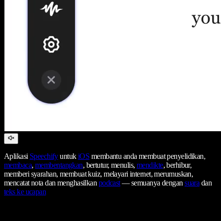
Aplikasi
Speechify
untuk
iOS
membantu anda membuat penyelidikan,
membaca
,
membentangkan
, bertutur, menulis,
mendikte
, berhibur,
memberi syarahan, membuat kuiz, melayari internet, merumuskan,
mencatat nota dan menghasilkan
podcast
— semuanya dengan
suara
dan
teks ke ucapan