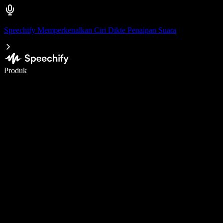
Speechify Memperkenalkan Ciri Dikte Penaipan Suara
Tulis 5× lebih pantas dengan menaip menggunakan suara
Produk
Ketahui Lebih Lanjut