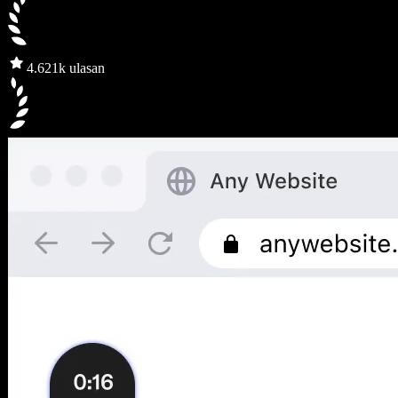
4.6
21k ulasan