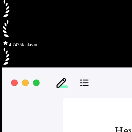
4.7
435k ulasan