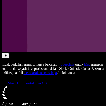
Tidak perlu lagi menaip, hanya bercakap –
Speechify
untuk
Mac
menukar
suara anda kepada teks profesional dalam Slack, Outlook, Cursor & semua
aplikasi, sambil
membacakan apa sahaja
di skrin anda
Muat Turun untuk macOS
Aplikasi Pilihan
App Store