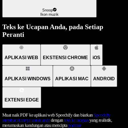
Snoop
Ikon muzik
Teks ke Ucapan Anda, pada Setiap
Peranti
APLIKASI WEB
EKSTENSI CHROME
iOS
APLIKASI WINDOWS
APLIKASI MAC
ANDROID
EXTENSI EDGE
Muat naik PDF ke aplikasi web Speechify dan biarkan
Speechify
membacakannya untuk anda
dengan
teks ke ucapan
yang realistik,
merumuskan kandungan atau mencipta
podcast