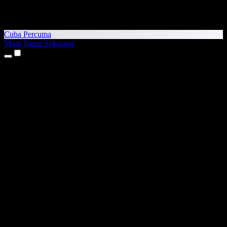
Cuba Percuma
Muat Turun Sekarang
Produk
Teks kepada Pertuturan
Aplikasi iPhone & iPad
Aplikasi Android
Sambungan Chrome
Sambungan Edge
Aplikasi Web
Aplikasi Mac
Aplikasi Windows