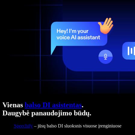
Vienas
balso DI asistentas
.
Daugybė panaudojimo būdų.
Speechify
– jūsų balso DI sluoksnis visuose įrenginiuose