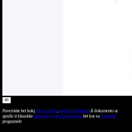
Paverskite bet kokį
tekstą į kalbą
,
kurkite podkastus
iš dokumento ar
aprašo ir klauskite
Speechify balso DI asistento
bet kur su
Android
programėle