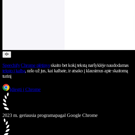
Speechify
Chrome plėtinys
skaito bet kokį tekstą naršyklėje naudodamas
teksto į kalbą
, rašo už jus, kai kalbate, ir atsako į klausimus apie skaitomą
turinį
Įdiegti į Chrome
2023 m. geriausia programa
pagal Google Chrome