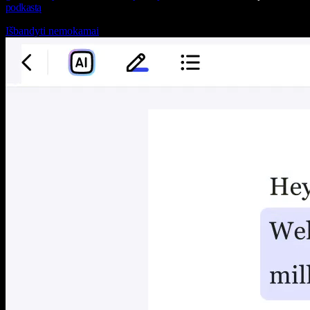
podkastą
Išbandyti nemokamai