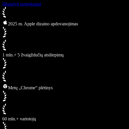
Išbandyti nemokamai
2025 m. Apple dizaino apdovanojimas
1 mln.+ 5 žvaigždučių atsiliepimų
Metų „Chrome“ plėtinys
60 mln.+ vartotojų