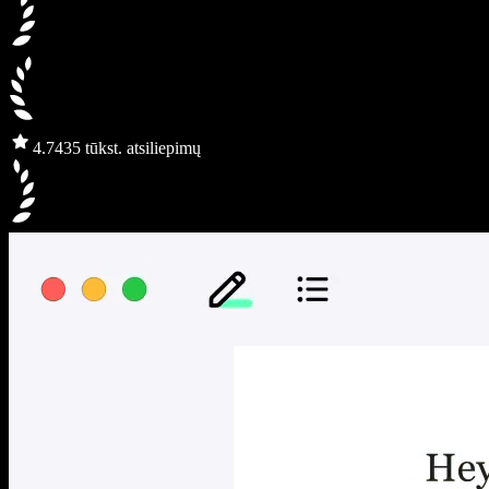
4.7
435 tūkst. atsiliepimų