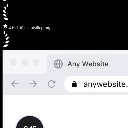
4.6
21 tūkst. atsiliepimų