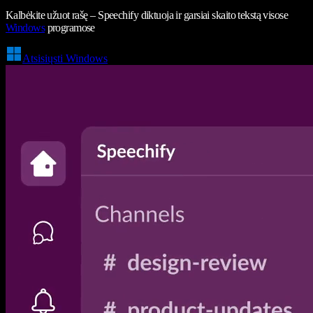
Kalbėkite užuot rašę – Speechify diktuoja ir garsiai skaito tekstą visose
Windows
programose
Atsisiųsti Windows