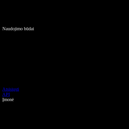
Naudojimo būdai
Atsisiųsti
API
Įmonė