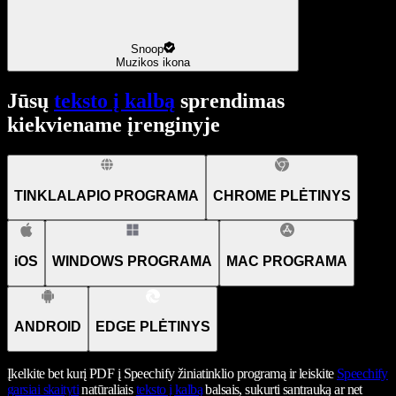
Snoop
Muzikos ikona
Jūsų
teksto į kalbą
sprendimas
kiekviename įrenginyje
TINKLALAPIO PROGRAMA
CHROME PLĖTINYS
iOS
WINDOWS PROGRAMA
MAC PROGRAMA
ANDROID
EDGE PLĖTINYS
Įkelkite bet kurį PDF į Speechify žiniatinklio programą ir leiskite
Speechify
garsiai skaityti
natūraliais
teksto į kalbą
balsais, sukurti santrauką ar net