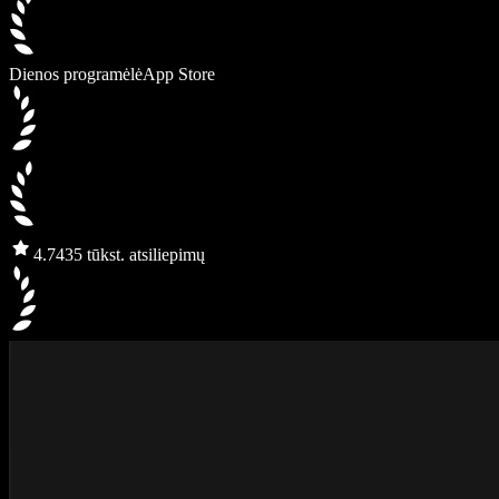
Dienos programėlė
App Store
4.7
435 tūkst. atsiliepimų