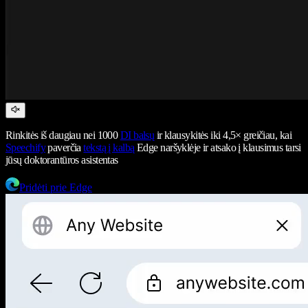
Rinkitės iš daugiau nei 1000
DI balsų
ir klausykitės iki 4,5× greičiau, kai
Speechify
paverčia
tekstą į kalbą
Edge naršyklėje ir atsako į klausimus tarsi
jūsų doktorantūros asistentas
Pridėti prie Edge