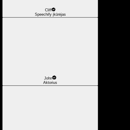
Cliff
Speechify įkūrėjas
John
Aktorius