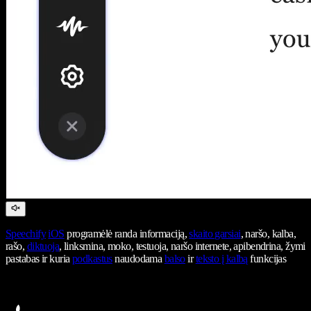
Speechify
iOS
programėlė randa informaciją,
skaito garsiai
, naršo, kalba,
rašo,
diktuoja
, linksmina, moko, testuoja, naršo internete, apibendrina, žymi
pastabas ir kuria
podkastus
naudodama
balso
ir
teksto į kalbą
funkcijas