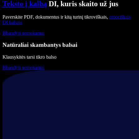
Teksto į kalbą
DI, kuris skaito už jus
Paverskite PDF, dokumentus ir kitą turinį tikroviškais,
emociškais
DI balsais
Išbandyti nemokamai
Natūraliai skambantys balsai
Klausykitės tarsi tikro balso
Išbandyti nemokamai