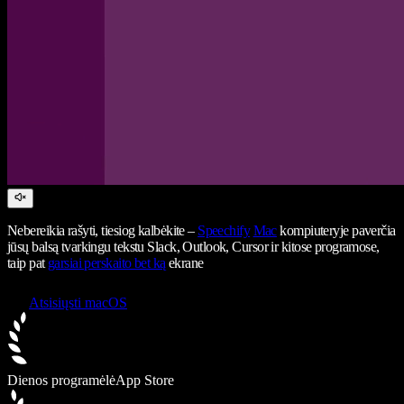
Nebereikia rašyti, tiesiog kalbėkite –
Speechify
Mac
kompiuteryje paverčia
jūsų balsą tvarkingu tekstu Slack, Outlook, Cursor ir kitose programose,
taip pat
garsiai perskaito bet ką
ekrane
Atsisiųsti macOS
Dienos programėlė
App Store