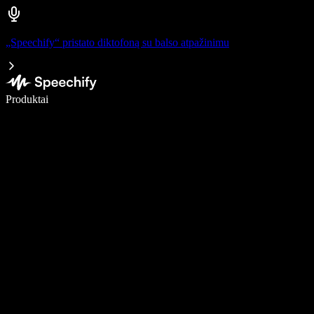
„Speechify“ pristato diktofoną su balso atpažinimu
Rašykite 5× greičiau naudodami diktavimą balsu
Produktai
Sužinokite daugiau