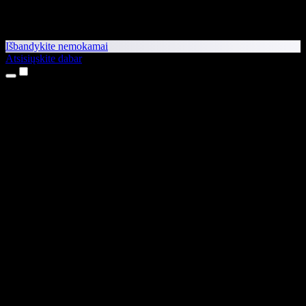
Išbandykite nemokamai
Atsisiųskite dabar
Produktai
Teksto skaitymas balsu
iPhone ir iPad programėlės
Android programėlė
Chrome plėtinys
Edge plėtinys
Interneto programėlė
Mac programėlė
Windows programėlė