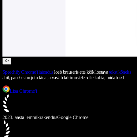
Speechify
Chrome'i laiendus
loeb brauseris ette kõik loetava
tekst kõneks
abil, paneb sinu jutu kirja ja vastab küsimustele selle kohta, mida loed
Lisa Chrome'i
2023. aasta lemmikrakendus
Google Chrome