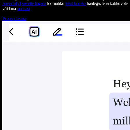
Speechify'l
see ette lugeda
loomuliku
tekst kõneks
häälega, teha kokkuvõte
või luua
podcast
Proovi tasuta