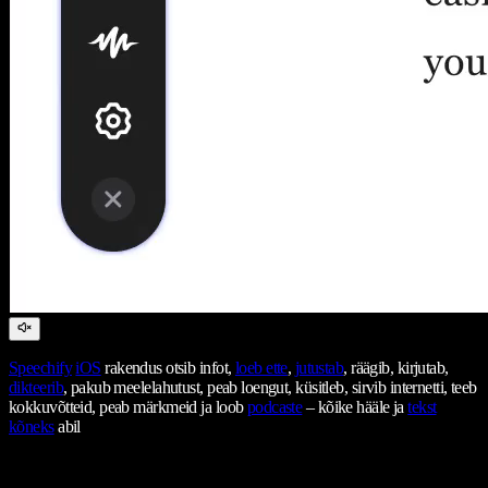
Speechify
iOS
rakendus otsib infot,
loeb ette
,
jutustab
, räägib, kirjutab,
dikteerib
, pakub meelelahutust, peab loengut, küsitleb, sirvib internetti, teeb
kokkuvõtteid, peab märkmeid ja loob
podcaste
– kõike hääle ja
tekst
kõneks
abil