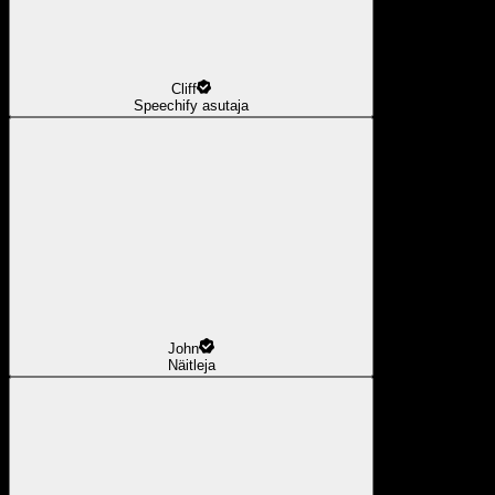
Cliff
Speechify asutaja
John
Näitleja