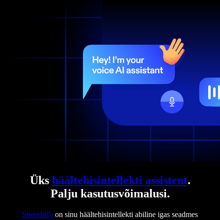
Üks
häältehisintellekti assistent
.
Palju kasutusvõimalusi.
Speechify
on sinu häältehisintellekti abiline igas seadmes