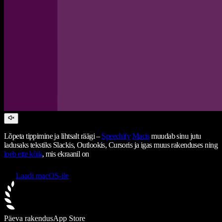
Lõpeta tippimine ja lihtsalt räägi –
Speechify
Macis
muudab sinu jutu
ladusaks tekstiks Slackis, Outlookis, Cursoris ja igas muus rakenduses ning
loeb ette kõik
, mis ekraanil on
Laadi macOS-ile
Päeva rakendus
App Store