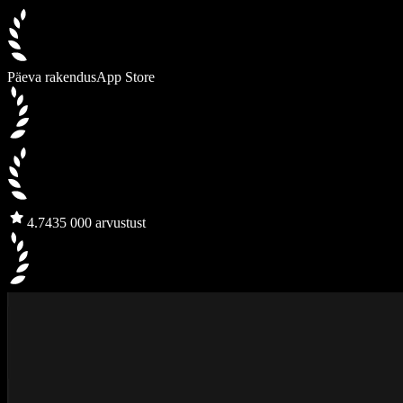
Päeva rakendus
App Store
4.7
435 000 arvustust