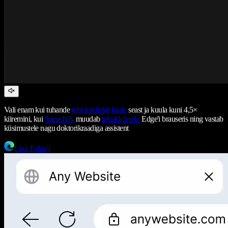
Vali enam kui tuhande
tehisintellekti hääle
seast ja kuula kuni 4,5×
kiiremini, kui
Speechify
muudab
teksti kõneks
Edge'i brauseris ning vastab
küsimustele nagu doktorikraadiga assistent
Lisa Edge'i