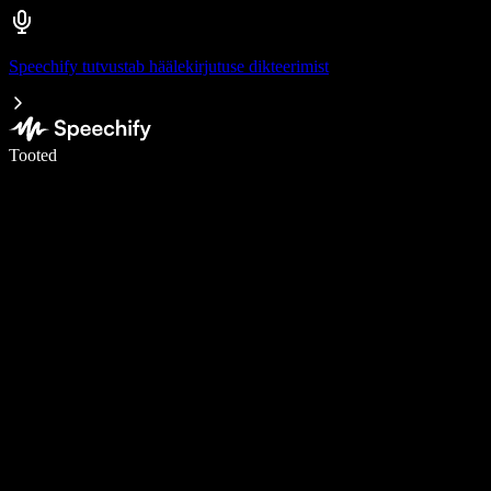
Speechify tutvustab häälekirjutuse dikteerimist
Kirjuta häälega 5× kiiremini
Tooted
Loe lähemalt