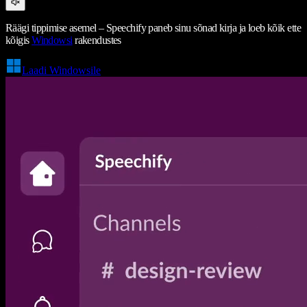
Räägi tippimise asemel – Speechify paneb sinu sõnad kirja ja loeb kõik ette
kõigis
Windowsi
rakendustes
Laadi Windowsile