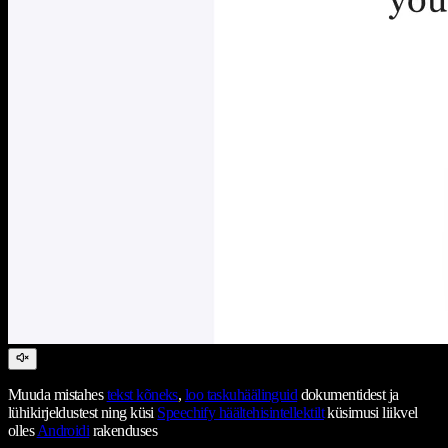
Muuda mistahes
tekst kõneks
,
loo taskuhäälinguid
dokumentidest ja
lühikirjeldustest ning küsi
Speechify häältehisintellektilt
küsimusi liikvel
olles
Androidi
rakenduses