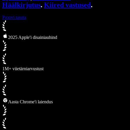
Häälkirjutus
.
Kiired vastused
.
Proovi tasuta
2025 Apple'i disainiauhind
1M+ viietärniarvustust
Aasta Chrome'i laiendus