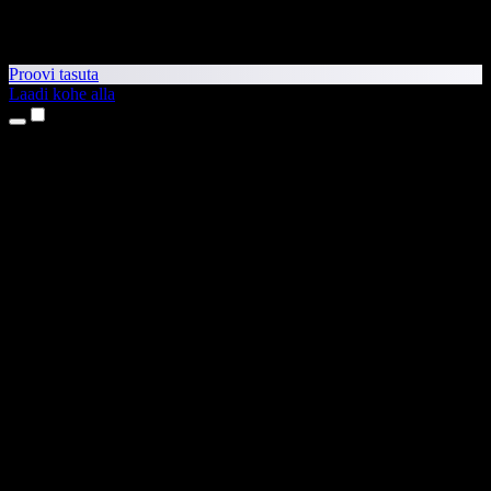
Proovi tasuta
Laadi kohe alla
Tooted
Tekst kõneks
iPhone’i ja iPadi rakendused
Androidi rakendus
Chrome’i laiendus
Edge’i laiendus
Veebirakendus
Maci rakendus
Windowsi rakendus