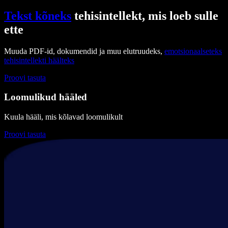
Tekst kõneks
tehisintellekt, mis loeb sulle
ette
Muuda PDF-id, dokumendid ja muu elutruudeks,
emotsionaalseteks
tehisintellekti häälteks
Proovi tasuta
Loomulikud hääled
Kuula hääli, mis kõlavad loomulikult
Proovi tasuta