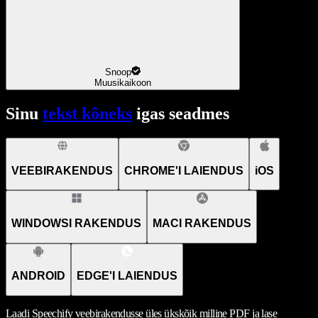
Snoop
Muusikaikoon
Sinu
tekst kõneks
igas seadmes
VEEBIRAKENDUS
CHROME'I LAIENDUS
iOS
WINDOWSI RAKENDUS
MACI RAKENDUS
ANDROID
EDGE'I LAIENDUS
Laadi Speechify veebirakendusse üles ükskõik milline PDF ja lase