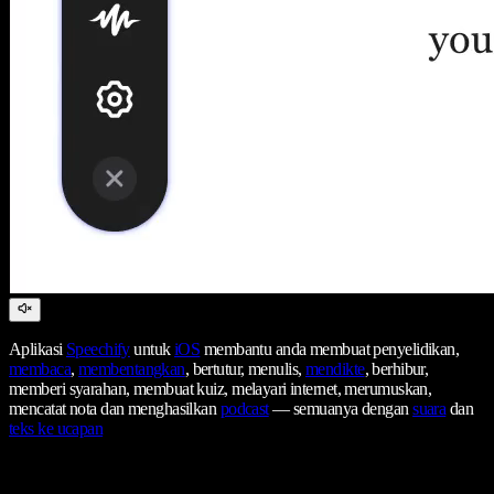
Aplikasi
Speechify
untuk
iOS
membantu anda membuat penyelidikan,
membaca
,
membentangkan
, bertutur, menulis,
mendikte
, berhibur,
memberi syarahan, membuat kuiz, melayari internet, merumuskan,
mencatat nota dan menghasilkan
podcast
— semuanya dengan
suara
dan
teks ke ucapan