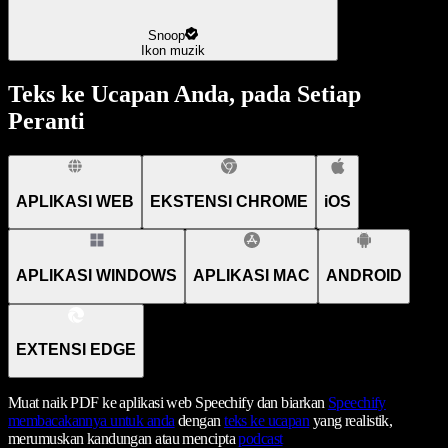
Snoop
Ikon muzik
Teks ke Ucapan Anda, pada Setiap
Peranti
APLIKASI WEB
EKSTENSI CHROME
iOS
APLIKASI WINDOWS
APLIKASI MAC
ANDROID
EXTENSI EDGE
Muat naik PDF ke aplikasi web Speechify dan biarkan
Speechify
membacakannya untuk anda
dengan
teks ke ucapan
yang realistik,
merumuskan kandungan atau mencipta
podcast