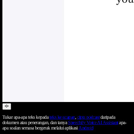
Tukar apa-apa teks kepada
teks ke ucapan
,
cipta podcast
daripada
dokumen atau penerangan, dan tanya
Speechify Voice AI Assistant
apa-
apa soalan semasa bergerak melalui aplikasi
Android