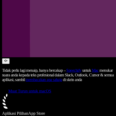
Tidak perlu lagi menaip, hanya bercakap –
Speechify
untuk
Mac
menukar
suara anda kepada teks profesional dalam Slack, Outlook, Cursor & semua
aplikasi, sambil
membacakan apa sahaja
di skrin anda
Muat Turun untuk macOS
Aplikasi Pilihan
App Store