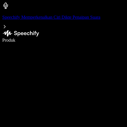
Speechify Memperkenalkan Ciri Dikte Penaipan Suara
Tulis 5× lebih pantas dengan menaip menggunakan suara
Produk
Ketahui Lebih Lanjut