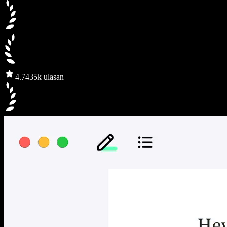
4.7
435k ulasan