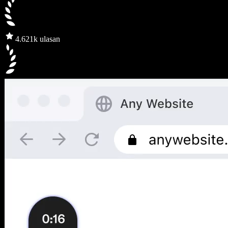
4.6
21k ulasan