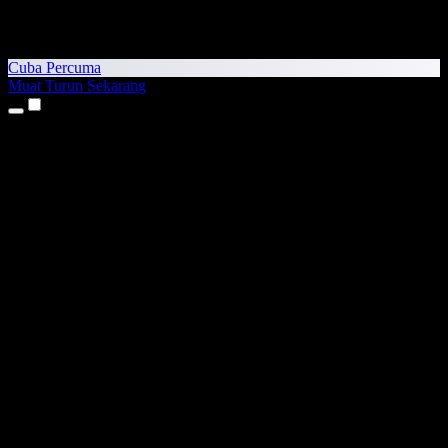
Cuba Percuma
Muat Turun Sekarang
Produk
Teks kepada Pertuturan
Aplikasi iPhone & iPad
Aplikasi Android
Sambungan Chrome
Sambungan Edge
Aplikasi Web
Aplikasi Mac
Aplikasi Windows