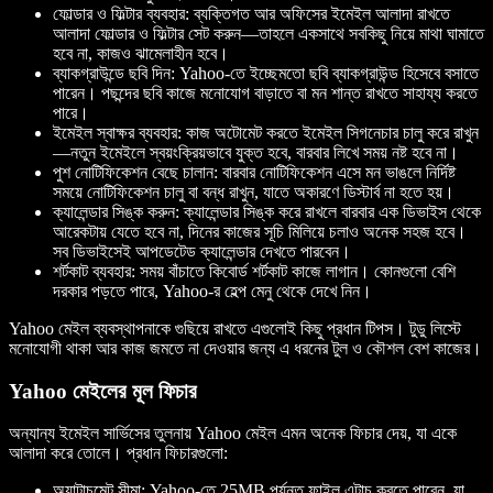
ফোল্ডার ও ফিল্টার ব্যবহার: ব্যক্তিগত আর অফিসের ইমেইল আলাদা রাখতে
আলাদা ফোল্ডার ও ফিল্টার সেট করুন—তাহলে একসাথে সবকিছু নিয়ে মাথা ঘামাতে
হবে না, কাজও ঝামেলাহীন হবে।
ব্যাকগ্রাউন্ডে ছবি দিন: Yahoo-তে ইচ্ছেমতো ছবি ব্যাকগ্রাউন্ড হিসেবে বসাতে
পারেন। পছন্দের ছবি কাজে মনোযোগ বাড়াতে বা মন শান্ত রাখতে সাহায্য করতে
পারে।
ইমেইল স্বাক্ষর ব্যবহার: কাজ অটোমেট করতে ইমেইল সিগনেচার চালু করে রাখুন
—নতুন ইমেইলে স্বয়ংক্রিয়ভাবে যুক্ত হবে, বারবার লিখে সময় নষ্ট হবে না।
পুশ নোটিফিকেশন বেছে চালান: বারবার নোটিফিকেশন এসে মন ভাঙলে নির্দিষ্ট
সময়ে নোটিফিকেশন চালু বা বন্ধ রাখুন, যাতে অকারণে ডিস্টার্ব না হতে হয়।
ক্যালেন্ডার সিঙ্ক করুন: ক্যালেন্ডার সিঙ্ক করে রাখলে বারবার এক ডিভাইস থেকে
আরেকটায় যেতে হবে না, দিনের কাজের সূচি মিলিয়ে চলাও অনেক সহজ হবে।
সব ডিভাইসেই আপডেটেড ক্যালেন্ডার দেখতে পারবেন।
শর্টকাট ব্যবহার: সময় বাঁচাতে কিবোর্ড শর্টকাট কাজে লাগান। কোনগুলো বেশি
দরকার পড়তে পারে, Yahoo-র হেল্প মেনু থেকে দেখে নিন।
Yahoo মেইল ব্যবস্থাপনাকে গুছিয়ে রাখতে এগুলোই কিছু প্রধান টিপস। টুডু লিস্টে
মনোযোগী থাকা আর কাজ জমতে না দেওয়ার জন্য এ ধরনের টুল ও কৌশল বেশ কাজের।
Yahoo মেইলের মূল ফিচার
অন্যান্য ইমেইল সার্ভিসের তুলনায় Yahoo মেইল এমন অনেক ফিচার দেয়, যা একে
আলাদা করে তোলে। প্রধান ফিচারগুলো:
অ্যাটাচমেন্ট সীমা: Yahoo-তে 25MB পর্যন্ত ফাইল এটাচ করতে পারেন, যা