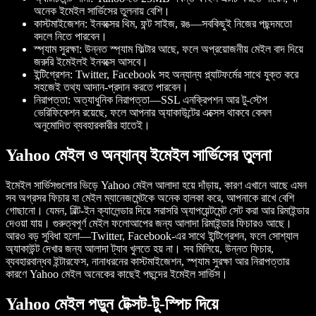
অনেক ইমেইল সার্ভিসের তুলনায় বেশি।
কাস্টমাইজেশন: ইনবক্সের থিম, ফন্ট সাইজ, রঙ—সবকিছুই নিজের পছন্দমতো
বদলে নিতে পারবেন।
স্প্যাম সুরক্ষা: উন্নত স্প্যাম ফিল্টার আছে, ফলে অপ্রয়োজনীয় মেইল বাদ দিয়ে
জরুরি ইমেইলই ইনবক্সে আসবে।
ইন্টিগ্রেশন: Twitter, Facebook সহ অন্যান্য প্ল্যাটফর্মের সাথে যুক্ত করে
সহজেই তথ্য আদান-প্রদান করতে পারবেন।
নিরাপত্তা: অত্যাধুনিক নিরাপত্তা—SSL এনক্রিপশন আর টু-স্টেপ
ভেরিফিকেশন রয়েছে, ফলে আপনার অ্যাকাউন্টের এক্সেস থাকবে কেবল
অনুমোদিত ব্যবহারকারীর হাতেই।
Yahoo মেইল ও অন্যান্য ইমেইল সার্ভিসের তুলনা
ইমেইল সার্ভিসগুলোর ভিড়ে Yahoo মেইল আলাদা হয়ে দাঁড়ায়, কারণ এখানে আছে এমন
সব অগ্রসর ফিচার যা মেইল ম্যানেজমেন্টকে অনেক হালকা করে, আপনাকে রাখে বেশি
গোছানো। যেমন, বিল্ট-ইন ক্যালেন্ডার দিয়ে সরাসরি অ্যাপয়েন্টমেন্ট সেট করা আর রিমাইন্ডার
দেওয়া যায়। গুরুত্বপূর্ণ মেইল ফলোআপের জন্য আলাদা রিমাইন্ডার ফিচারও আছে।
আরও বড় সুবিধা হলো—Twitter, Facebook-এর সাথে ইন্টিগ্রেশন, ফলে সোশ্যাল
অ্যাকাউন্ট দেখার জন্য আলাদা ট্যাব খুলতে হয় না। সব মিলিয়ে, উন্নত ফিচার,
ব্যবহারবান্ধব ইন্টারফেস, নানাধরনের কাস্টমাইজেশন, স্প্যাম সুরক্ষা আর নিরাপত্তার
কারণে Yahoo মেইল অনেকের কাছেই পছন্দের ইমেইল সার্ভিস।
Yahoo মেইল পড়ুন টেক্সট-টু-স্পিচ দিয়ে