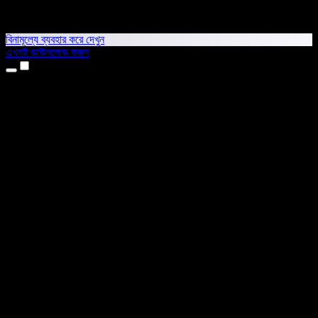
বিনামূল্যে ব্যবহার করে দেখুন
এখনই ডাউনলোড করুন
প্রোডাক্ট
টেক্সট টু স্পিচ
আইফোন ও আইপ্যাড অ্যাপ
অ্যান্ড্রয়েড অ্যাপ
ক্রোম এক্সটেনশন
এজ এক্সটেনশন
ওয়েব অ্যাপ
ম্যাক অ্যাপ
উইন্ডোজ অ্যাপ
এআই ভয়েস জেনারেটর