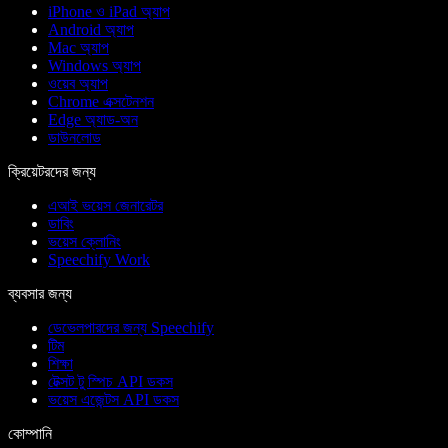
iPhone ও iPad অ্যাপ
Android অ্যাপ
Mac অ্যাপ
Windows অ্যাপ
ওয়েব অ্যাপ
Chrome এক্সটেনশন
Edge অ্যাড-অন
ডাউনলোড
ক্রিয়েটরদের জন্য
এআই ভয়েস জেনারেটর
ডাবিং
ভয়েস ক্লোনিং
Speechify Work
ব্যবসার জন্য
ডেভেলপারদের জন্য Speechify
টিম
শিক্ষা
টেক্সট টু স্পিচ API ডকস
ভয়েস এজেন্টস API ডকস
কোম্পানি