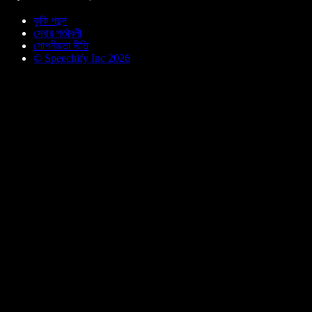
কুকি পছন্দ
সেবার শর্তাবলী
গোপনীয়তা নীতি
© Speechify Inc 2026