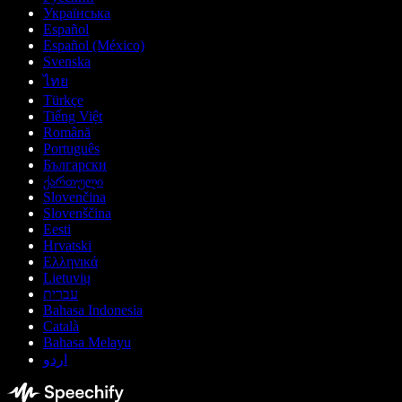
Українська
Español
Español (México)
Svenska
ไทย
Türkçe
Tiếng Việt
Română
Português
Български
ქართული
Slovenčina
Slovenščina
Eesti
Hrvatski
Ελληνικά
Lietuvių
עברית
Bahasa Indonesia
Català
Bahasa Melayu
اردو