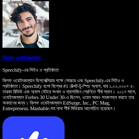
ক্লিফ ওয়েইৎজম্যান
Speechify-এর সিইও ও প্রতিষ্ঠাতা
ক্লিফ ওয়েইৎজম্যান ডিসলেক্সিয়ার পক্ষে সোচ্চার এবং Speechify-এর সিইও ও
প্রতিষ্ঠাতা। Speechify হলো বিশ্বের #1 টেক্সট-টু-স্পিচ অ্যাপ, যার ১,০০,০০০+ ৫-
তারকা রিভিউ এবং অ্যাপ স্টোরে সংবাদ ও ম্যাগাজিন শ্রেণিতে শীর্ষ স্থান। ২০১৭ সালে,
ওয়েইৎজম্যান Forbes 30 Under 30-এ ছিলেন, ওয়েব আরও সহজলভ্য করতে তার
অবদানের জন্য। ক্লিফ ওয়েইৎজম্যান EdSurge, Inc., PC Mag,
Entrepreneur, Mashable-সহ নানা শীর্ষ মিডিয়ায় আলোচিত হয়েছেন।