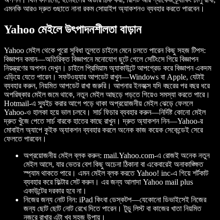
এমনকি আরও দ্রুত গুছাতে নানা রকম সোয়াইপ অ্যাকশনও ব্যবহার করতে পারবেন।
Yahoo মেইলে উৎপাদনশীলতা বাড়ান
Yahoo মেইল থেকে পুরো সুবিধা তুলতে চাইলে মেনে চলতে পারেন কিছু সহজ টিপস:
বিজ্ঞাপন কমান—অতিরিক্ত বিজ্ঞাপনে মনোযোগ ছুটে গেলে সেটিংসে গিয়ে বিজ্ঞাপন
নিয়ন্ত্রণের অপশন দেখুন। চাইলে প্রিমিয়াম অ্যাকাউন্টে আপগ্রেড করে বিজ্ঞাপন একদম
এড়িয়ে যেতে পারেন। সফটওয়্যার আপডেট রাখুন—Windows বা Apple, যেটাই
ব্যবহার করুন, নিয়মিত আপডেট রাখা জরুরি। আপনার ইনবক্সে যদি বছরের পর বছর ধরে
অপরিষ্কার মেইল জমে থাকে, নতুন মেইল আছড়ে পড়তে গিয়েও সমস্যা করতে পারে।
Hotmail-এ স্যুইচ করার আগে পড়ে থাকা অপ্রয়োজনীয় মেইল ঝেড়ে ফেললে
Yahoo-ও হালকা হয়ে ভাল চলবে। সার্চ ফিচার ব্যবহার করুন—নির্দিষ্ট কোনো মেইল
দ্রুত খুঁজে পেতে সার্চ বারকে হাতের কাছে রাখুন। দ্রুত অ্যাকশন নিন—Yahoo-র
মোবাইল অ্যাপে কুইক অ্যাকশন ব্যবহার করলে অনেক কাজ কয়েক সেকেন্ডেই সেরে
ফেলতে পারবেন।
অপ্রয়োজনীয় মেইল ব্লক করুন: mail.Yahoo.com-এ রোজই অনেক নতুন
মেইল আসে, যার ভেতর বেশ কিছু অচেনা ঠিকানা বা একেবারেই অনাকাঙ্ক্ষিত
স্প্যাম থাকতে পারে। এমন মেইল ব্লক করতে Yahoo! inc-এ গিয়ে শর্টকাট
ব্যবহার করে ফিল্টার সেট করুন। এর জন্য আলাদা Yahoo mail plus
একাউন্টের দরকার হবে না।
নিজের জন্য নোট নিন: iPad কিংবা ডেস্কটপ—যেকোনো ডিভাইসেই নিজের
জন্য ছোট ছোট নোট রেখে দিতে পারেন। টুডু লিস্ট বা কাজের খাতা নিয়মিত
নজরে রাখার এটা খুব সহজ উপায়।