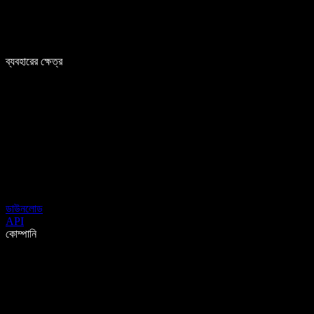
ব্যবহারের ক্ষেত্র
ডাউনলোড
API
কোম্পানি