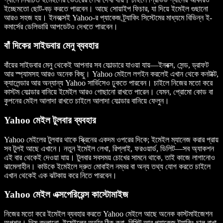
ইচ্ছেমতো ছোট-বড় করতে পারবেন। আছে সোয়াইপ ফিচার, যা দিয়ে ইমেইল গুছানো
আরও সহজ হয়। ইনবক্সেই Yahoo-র প্যাকেজ ট্র্যাকিং সিস্টেমের মাধ্যমে বিভিন্ন ই-
কমার্সের ডেলিভারি আপডেটও দেখতে পারবেন।
বাঁ দিকের সাইডবার মেনু ব্যবহার
বাঁয়ের সাইডবার মেনু থেকেই আপনার সব ফোল্ডারে যাওয়া যায়—ইনবক্স, সেন্ড, ড্রাফট
আর স্প্যামসহ আরও অনেক কিছু। Yahoo মেইলে লগইন করলেই এখান থেকে কনটাক্ট,
ক্যালেন্ডার আর অন্যান্য Yahoo সার্ভিসেও ঢুকতে পারবেন। চাইলে নিজের মতো করে
কাস্টম ফোল্ডার বানিয়ে ইমেইল আরও গোছানো রাখতে পারেন। যেমন, প্রোমো কোড বা
কুপনের মেইল আলাদা রাখতে চাইলে আলাদা ফোল্ডার বানিয়ে ফেলুন।
Yahoo মেইল টুলবার ব্যবহার
Yahoo মেইলের টুলবার থাকে স্ক্রিনের একদম ওপরের দিকে; ইমেইল ম্যানেজ করার প্রায়
সব টুলই আছে এখানে। নতুন ইমেইল লেখা, রিপ্লাই, ফরওয়ার্ড, ডিলিট—সব অ্যাকশন
এই বার থেকেই দেওয়া যায়। টুলবার সবসময় চোখের সামনে থাকে, তাই কাজে লাগানোও
ঝামেলাহীন। কাউকে ইমেইলে দ্রুত মোবাইল নম্বর বা অন্য তথ্য যোগ করতে চাইলে
এখান থেকেই এক ঝটকায় করে নিতে পারবেন।
Yahoo মেইল এক্সপেরিয়েন্স কাস্টোমাইজ
নিজের মতো করে ইমেইল ব্যবহার করতে Yahoo মেইলে আছে অনেক কাস্টমাইজেশন
অপশন। থিম বদলানো, ইমেইলের অর্ডার ঠিক করা, রিসিট আর প্যাকেজ ট্র্যাকিং চালু রাখা,