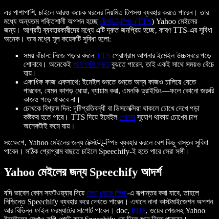
এর পাশাপাশি, চাইলে আরও কয়েক ধরনের নিয়মিত টিপসও ব্যবহার করতে পারেন। তার
মধ্যে অন্যতম শক্তিশালী অপশন হচ্ছে
টেক্সট-টু-স্পিচ (TTS
) Yahoo মেইলের
জন্য। আগ্রহী ব্যবহারকারীদের মধ্যে এটি দ্রুত জনপ্রিয় হচ্ছে, কারণ TTS-এর সুবিধা
অনেক। তার মধ্যে মূল কয়েকটি সুবিধা হলো:
সময় বাঁচান: নিজে পড়ার বদলে
TTS
প্রোগ্রাম আপনার ইমেইল উচ্চস্বরে পড়ে
শোনাবে। অনেকেই
শুনে বেশি দ্রুত
বুঝতে পারেন, তাই একই সাথে সময়ও বেঁচে
যায়।
একাধিক কাজ একসাথে: ইমেইল শুনতে শুনতে অন্য কাজও চালিয়ে যেতে
পারবেন, যেমন কাপড় ধোয়া, ব্যায়াম করা, এমনকি ড্রাইভিং—ফলে কোনো জরুরি
কাজও পড়ে থাকবে না।
চোখকে বিশ্রাম দিন: দৃষ্টিপ্রতিবন্ধী বা ডিসলেক্সিয়া থাকলে চোখে দেখে পড়া
কষ্টকর হতে পারে। TTS দিয়ে ইমেইল
শোনার
সুযোগ থাকায় চোখের চাপ
অনেকটাই কমে যায়।
সংক্ষেপে, Yahoo মেইলের জন্য টেক্সট-টু-স্পিচ ব্যবহার করলে বেশ কিছু বাস্তব সুবিধা
পাবেন। সঠিক প্রোগ্রাম বাছতে চাইলে Speechify-ই হতে পারে সেরা সঙ্গী।
Yahoo মেইলের জন্য Speechify আদর্শ
যদি ভাবেন কোন সফটওয়্যার দিয়ে
লেখা থেকে স্পিচ
-এ রূপান্তর করা যাবে, তাহলে
নিশ্চিন্তে Speechify ব্যবহার করে দেখতে পারেন। এখানে নানা কাস্টমাইজেশন অপশন
আর বিভিন্ন ফাইল ফরম্যাটের সাপোর্ট পাবেন। doc,
PDF
, ওয়েব পেজসহ Yahoo