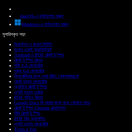
macOS-এ ডাউনলোড করুন
Windows-এ ডাউনলোড করুন
সুপারিশকৃত পড়া
ডিকটেশন ও ভয়েস টাইপিং
ভয়েস এআই অ্যাসিস্ট্যান্ট
Android-এ PDF টেক্সট টু স্পিচ
টেক্সট টু স্পিচ রিডার
নারী কণ্ঠ জেনারেটর
পুরুষ কণ্ঠ জেনারেটর
ডিসলেক্সিয়ার জন্য সেরা রিডিং প্রোগ্রামগুলো
রোবট ভয়েস জেনারেটর
অ্যানিমে টেক্সট টু স্পিচ
এআই ভয়েস চেঞ্জার
PDF অডিও রিডার
Google Docs কি আমার জন্য পড়ে শোনাতে পারে
টেক্সট টু স্পিচ Chrome এক্সটেনশন
হিন্দি টেক্সট টু স্পিচ
PDF রিড অ্যালাউড
এআই ভয়েস জেনারেটর
Texto a Voz