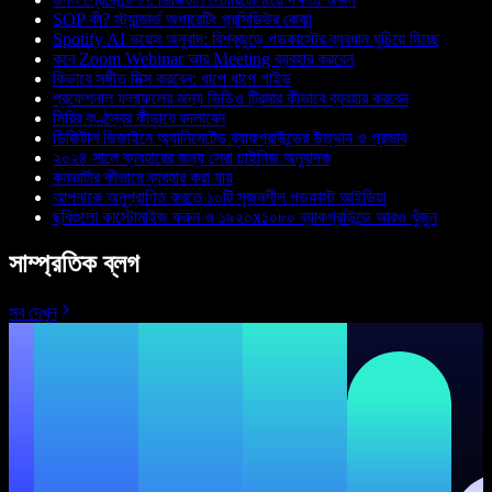
SOP কী? স্ট্যান্ডার্ড অপারেটিং প্রসিডিউর বোঝা
Spotify AI ভয়েস অনুবাদ: বিশ্বজুড়ে পডকাস্টের ব্যবধান ঘুচিয়ে দিচ্ছে
কবে Zoom Webinar আর Meeting ব্যবহার করবেন
কিভাবে সঙ্গীত মিক্স করবেন: ধাপে ধাপে গাইড
প্রফেশনাল ফলাফলের জন্য ভিডিও ট্রিমার কীভাবে ব্যবহার করবেন
সিরির কণ্ঠস্বর কীভাবে বদলাবেন
ডিজিটাল ডিজাইনে অ্যানিমেটেড ব্যাকগ্রাউন্ডের উত্থান ও প্রভাব
২০২৪ সালে ব্যবহারের জন্য সেরা চাইনিজ অনুবাদক
কনভার্টার কীভাবে ব্যবহার করা যায়
আপনাকে অনুপ্রাণিত করতে ১০টি সৃজনশীল পডকাস্ট আইডিয়া
ছবিগুলো কাস্টোমাইজ করুন ও ১৯২০x১০৮০ ব্যাকগ্রাউন্ডে আরও খুঁজুন
সাম্প্রতিক ব্লগ
সব দেখুন