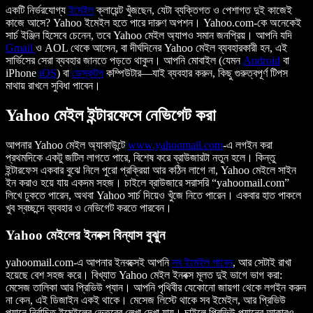
একটি নির্ভরযোগ্য
ইমেইল
ক্লায়েন্ট খুঁজছেন, যেটা ব্যক্তিগত ও পেশাগত দুই কাজেই
কাজে আসে? Yahoo ইমেইল হতে পারে দারুণ অপশন। Yahoo.com-কে অনেকেই
সার্চ ইঞ্জিন হিসেবে চেনেন, তবে Yahoo মেইল অ্যাপও সমান জনপ্রিয়। আপনি যদি
Gmail
ও AOL থেকে আসেন, বা দীর্ঘদিনের Yahoo মেইল ব্যবহারকারী হন, এই
সার্ভিসের সেরা ব্যবহার জানতে পড়তে থাকুন। আপনি মোবাইল (যেমন
Android
বা
iPhone
iOS
) বা
ডেস্কটপ
কম্পিউটার—যাই ব্যবহার করুন, কিছু গুরুত্বপূর্ণ টিপস
মাথায় রাখলে সুবিধা পাবেন।
Yahoo মেইল ইন্টারফেসে নেভিগেট করা
আপনার Yahoo মেইল অ্যাকাউন্টে
www.yahoomail.com
-এ লগইন করা
প্রথমদিকে একটু জটিল লাগতে পারে, বিশেষ করে ব্রাউজারটা নতুন হলে। কিন্তু
ইন্টারফেস একবার বুঝে নিলে পুরো প্রক্রিয়া আর কঠিন লাগে না, Yahoo মেইলে সাইন
ইন করাও হয়ে যায় একদম সহজ। চাইলে ব্রাউজারে সরাসরি “yahoomail.com”
লিখে ঢুকতে পারেন, অথবা Yahoo সার্চ দিয়েও খুঁজে নিতে পারেন। একবার হাত পাকলে
খুব স্বচ্ছন্দে ব্যবহার ও নেভিগেট করতে পারবেন।
Yahoo মেইলের ইনবক্স বিন্যাস বুঝুন
yahoomail.com-এ আপনার ইনবক্সেই আপনি
সব ইমেইল পাবেন
, আর সেটাই রাখা
হয়েছে বেশ সহজ করে। বিখ্যাত Yahoo মেইল ইনবক্স মূলত দুই ভাগে ভাগ করা:
মেসেজ তালিকা আর প্রিভিউ প্যান। আপনি পৃথিবীর যেকোনো জায়গা থেকে লগইন করুন
না কেন, এই ডিজাইন একই থাকে। মেসেজ লিস্টে থাকে সব ইমেইল, আর প্রিভিউ
প্যানে নির্বাচিত ইমেইলের ভেতরের লেখা দেখা যায়। চাইলে প্রিভিউ প্যানের আকারও