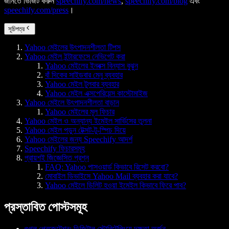
জানতে ভিজিট করুন
speechify.com/news
,
speechify.com/blog
এবং
speechify.com/press
।
সূচিপত্র
Yahoo মেইলের উৎপাদনশীলতা টিপস
Yahoo মেইল ইন্টারফেসে নেভিগেট করা
Yahoo মেইলের ইনবক্স বিন্যাস বুঝুন
বাঁ দিকের সাইডবার মেনু ব্যবহার
Yahoo মেইল টুলবার ব্যবহার
Yahoo মেইল এক্সপেরিয়েন্স কাস্টোমাইজ
Yahoo মেইলে উৎপাদনশীলতা বাড়ান
Yahoo মেইলের মূল ফিচার
Yahoo মেইল ও অন্যান্য ইমেইল সার্ভিসের তুলনা
Yahoo মেইল পড়ুন টেক্সট-টু-স্পিচ দিয়ে
Yahoo মেইলের জন্য Speechify আদর্শ
Speechify ফিচারসমূহ
প্রায়শই জিজ্ঞেসিত প্রশ্ন
FAQ: Yahoo পাসওয়ার্ড কিভাবে রিসেট করবো?
মোবাইল ডিভাইসে Yahoo Mail ব্যবহার করা যাবে?
Yahoo মেইলে ডিলিট হওয়া ইমেইল কিভাবে ফিরে পাব?
প্রস্তাবিত পোস্টসমূহ
গুগল প্রেজেন্টেশন: ডিজিটাল স্টোরিটেলিংয়ে দক্ষতা অর্জন