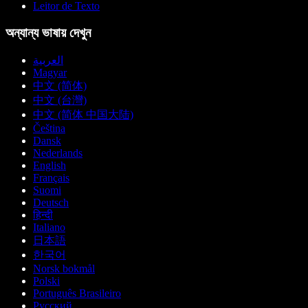
Leitor de Texto
অন্যান্য ভাষায় দেখুন
العربية
Magyar
中文 (简体)
中文 (台灣)
中文 (简体 中国大陆)
Čeština
Dansk
Nederlands
English
Français
Suomi
Deutsch
हिन्दी
Italiano
日本語
한국어
Norsk bokmål
Polski
Português Brasileiro
Русский