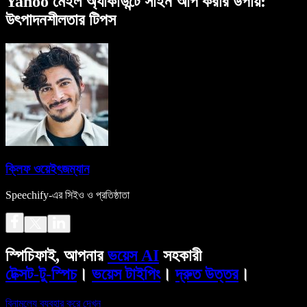
Yahoo মেইল অ্যাকাউন্টে সাইন আপ করার উপায়:
উৎপাদনশীলতার টিপস
ক্লিফ ওয়েইৎজম্যান
Speechify-এর সিইও ও প্রতিষ্ঠাতা
স্পিচিফাই, আপনার
ভয়েস AI
সহকারী
টেক্সট-টু-স্পিচ
।
ভয়েস টাইপিং
।
দ্রুত উত্তর
।
বিনামূল্যে ব্যবহার করে দেখুন