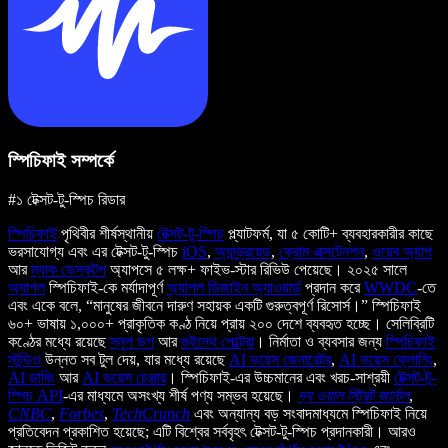
স্পিচিফাই সম্পর্কে
#১ টেক্সট-টু-স্পিচ রিডার
স্পিচিফাই
পৃথিবীর শীর্ষস্থানীয়
টেক্সট-টু-স্পিচ
প্ল্যাটফর্ম, যা ৫ কোটি+ ব্যবহারকারীর কাছে
ভরসাযোগ্য এবং এর টেক্সট-টু-স্পিচ
iOS
,
অ্যান্ড্রয়েড
,
ক্রোম এক্সটেনশন
,
ওয়েব অ্যাপ
আর
ম্যাক ডেস্কটপ
অ্যাপসে ৫ লক্ষ+ ফাইভ-স্টার রিভিউ পেয়েছে। ২০২৫ সালে
অ্যাপল
স্পিচিফাই-কে মর্যাদাপূর্ণ
অ্যাপল ডিজাইন অ্যাওয়ার্ড
প্রদান করে
WWDC
-তে
এবং একে বলে, “মানুষের জীবনে দারুণ সহায়ক একটি গুরুত্বপূর্ণ রিসোর্স।” স্পিচিফাই
৬০+ ভাষায় ১,০০০+ প্রাকৃতিক কণ্ঠ নিয়ে প্রায় ২০০ দেশে ব্যবহৃত হচ্ছে। সেলিব্রিটি
কণ্ঠের মধ্যে রয়েছে
স্নুপ ডগ
আর
গুইনেথ পেল্ট্রো
। নির্মাতা ও ব্যবসার জন্য
স্পিচিফাই
স্টুডিও
উন্নত সব টুল দেয়, যার মধ্যে রয়েছে
AI ভয়েস জেনারেটর
,
AI ভয়েস ক্লোনিং
,
AI ডাবিং
আর
AI ভয়েস চেঞ্জার
। স্পিচিফাই-এর উচ্চমানের এবং খরচ-সাশ্রয়ী
টেক্সট-টু-
স্পিচ API
-এর মাধ্যমে অসংখ্য শীর্ষ পণ্য সম্ভব হয়েছে।
দ্য ওয়াল স্ট্রিট জার্নাল
,
CNBC
,
Forbes
,
TechCrunch
এবং অন্যান্য বড় সংবাদমাধ্যমে স্পিচিফাই নিয়ে
প্রতিবেদন প্রকাশিত হয়েছে; এটি বিশ্বের সর্ববৃহৎ টেক্সট-টু-স্পিচ প্রদানকারী। আরও