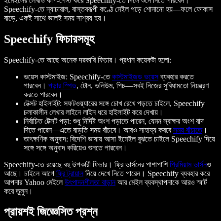
ইমেইলের লেখাও কপি-পেস্ট করে Speechify-তে দিলে শুনে নিতে পারবেন।
Speechify-তে ন্যাচারাল, বাস্তবরূপী কণ্ঠে মেইল পড়ে শোনানো হয়—ফলে ফোকাস
বাড়ে, একই সাথে ভালই সময় সাশ্রয় হয়।
Speechify ফিচারসমূহ
Speechify-তে আছে অনেক দরকারি ফিচার। প্রধান কয়েকটা হলো:
ভয়েস কাস্টমাইজ: Speechify-তে
কাস্টমাইজড ভয়েস
ব্যবহার করতে
পারবেন।
পড়ার স্পিড
, টোন, ভলিউম, পিচ—সবই নিজের সুবিধামতো নিয়ন্ত্রণ
করতে পারবেন।
টেক্সট হাইলাইট: সফটওয়্যারের সঙ্গে চোখ রেখে পড়তে চাইলে, Speechify
চলাকালীন লেখার লাইনে লাইন ধরে হাইলাইট করে দেখায়।
নির্বাচিত টেক্সট পড়া: শুধু নির্দিষ্ট অংশ পড়াতে পারেন, যেমন স্বাক্ষর অংশ বাদ
দিতে পারেন—এতে বাড়তি সময় বাঁচবে। আরও সাহায্য করবে
সময় বাঁচাতে
।
তাৎক্ষণিক অনুবাদ: বিদেশি ভাষায় আসা ইমেইল বুঝতে চাইলে Speechify দিয়ে
সঙ্গে সঙ্গে অনুবাদ করিয়েও শুনতে পারবেন।
Speechify-তে রয়েছে বহু উপকারী ফিচার। ফ্রি ভার্সনের পাশাপাশি
প্রিমিয়াম ভার্সন
ও
আছে। চাইলে আগে
ফ্রি ট্রায়াল
নিয়ে দেখে নিতে পারেন। Speechify ব্যবহার করে
আপনার Yahoo মেইলে
উৎপাদনশীলতা বাড়ান
আর মেইল ব্যবস্থাপনাকে আরও স্মার্ট
করে তুলুন।
প্রায়শই জিজ্ঞেসিত প্রশ্ন