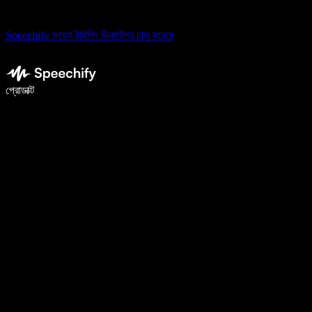
Speechify ভয়েস টাইপিং ডিকটেশন চালু করেছে
ভয়েস টাইপিং দিয়ে ৫ গুণ দ্রুত লিখুন
প্রোডাক্ট
আরও জানুন