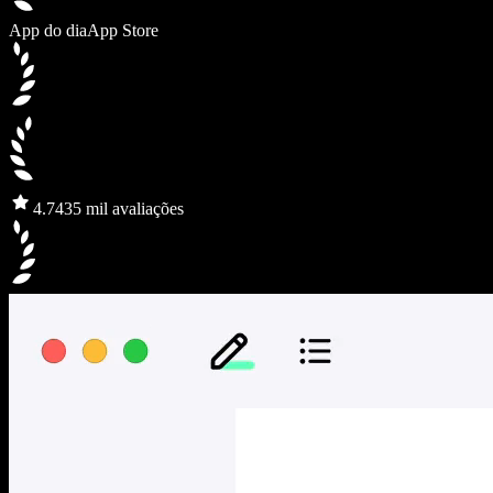
App do dia
App Store
4.7
435 mil avaliações