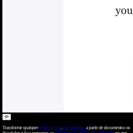
Transforme qualquer
texto em fala
,
crie podcasts
a partir de documentos ou
descrições e faça perguntas ao
Assistente de Voz IA do Speechify
no app