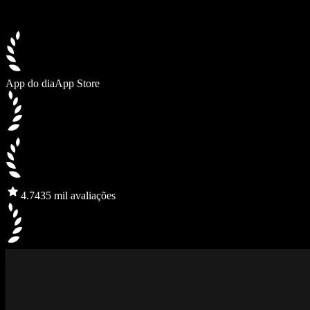
App do dia
App Store
4.7
435 mil avaliações