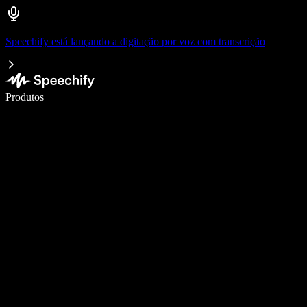
Speechify está lançando a digitação por voz com transcrição
Escreva 5× mais rápido com a digitação por voz
Produtos
Saiba mais