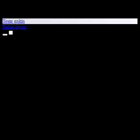
Teste grátis
Baixe agora
Produtos
Leitura em voz alta
Apps para iPhone e iPad
App para Android
Extensão para Chrome
Extensão para Edge
App Web
App para Mac
App para Windows