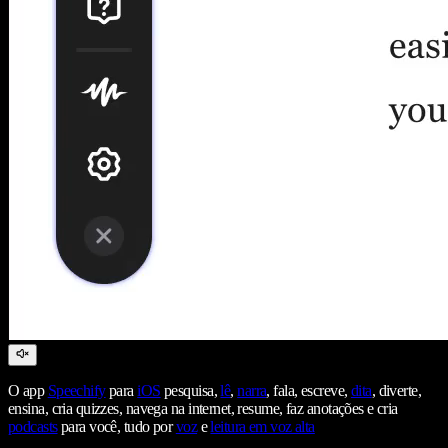
O app
Speechify
para
iOS
pesquisa,
lê
,
narra
, fala, escreve,
dita
, diverte,
ensina, cria quizzes, navega na internet, resume, faz anotações e cria
podcasts
para você, tudo por
voz
e
leitura em voz alta