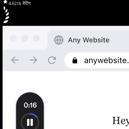
4.6
21k रेटिंग