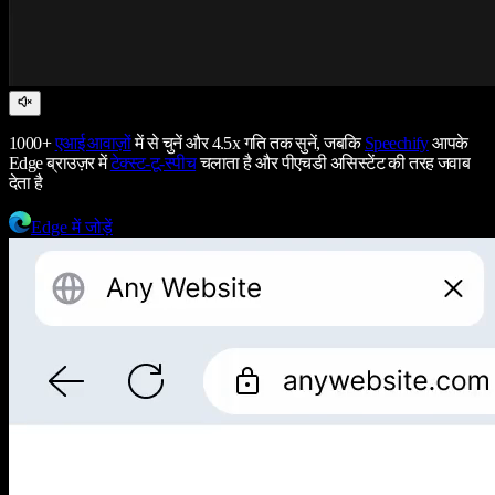
1000+
एआई आवाज़ों
में से चुनें और 4.5x गति तक सुनें, जबकि
Speechify
आपके
Edge ब्राउज़र में
टेक्स्ट-टू-स्पीच
चलाता है और पीएचडी असिस्टेंट की तरह जवाब
देता है
Edge में जोड़ें