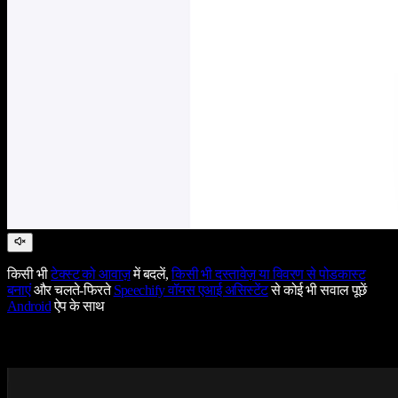
किसी भी
टेक्स्ट को आवाज़
में बदलें,
किसी भी दस्तावेज़ या विवरण से पोडकास्ट
बनाएं
और चलते-फिरते
Speechify वॉयस एआई असिस्टेंट
से कोई भी सवाल पूछें
Android
ऐप के साथ