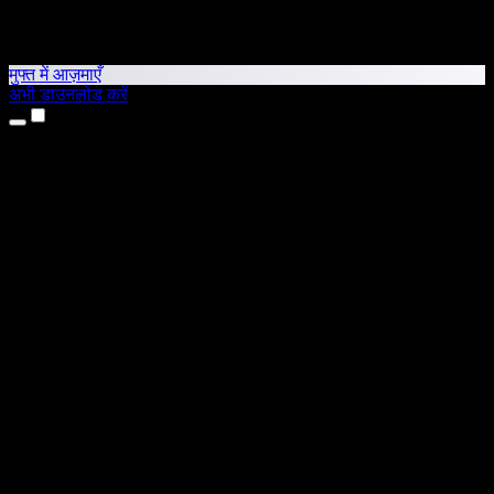
मुफ्त में आज़माएँ
अभी डाउनलोड करें
उत्पाद
टेक्स्ट टू स्पीच
iPhone और iPad ऐप्स
Android ऐप
Chrome एक्सटेंशन
Edge एक्सटेंशन
वेब ऐप
Mac ऐप
Windows ऐप