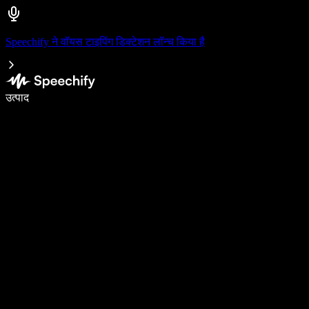
Speechify ने वॉयस टाइपिंग डिक्टेशन लॉन्च किया है
वॉइस टाइपिंग के साथ 5× तेज़ी से लिखें
उत्पाद
और जानें