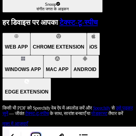
Snoop
संगीत जगत के आइकन
हर डिवाइस पर आपका
टेक्स्ट-टू-स्पीच
WEB APP
CHROME EXTENSION
iOS
WINDOWS APP
MAC APP
ANDROID
EDGE EXTENSION
किसी भी PDF को Speechify वेब ऐप में अपलोड करें और
Speechify
से
उसे पढ़कर
सुनें
— जीवंत
टेक्स्ट-टू-स्पीच
के साथ, सारांश बनवाएँ या
पोडकास्ट
तैयार करें
मुफ़्त में आज़माएँ