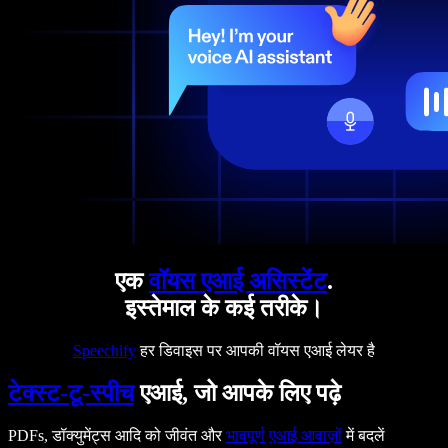
एक
वॉयस एआई असिस्टेंट
.
इस्तेमाल के कई तरीके।
Speechify
हर डिवाइस पर आपकी वॉयस एआई लेयर है
टेक्स्ट-टू-स्पीच
एआई, जो आपके लिए पढ़े
PDFs, डॉक्युमेंट्स आदि को जीवंत और
भावपूर्ण
एआई आवाज़ों
में बदलें