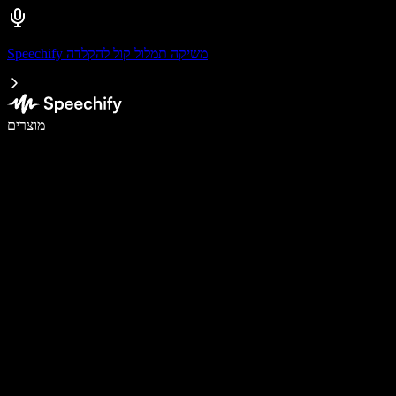
Speechify משיקה תמלול קול להקלדה
לכתוב פי 5 מהר יותר עם הכתבה קולית
מוצרים
למידע נוסף