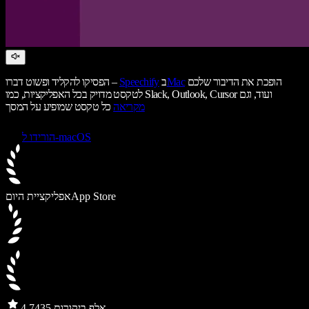
הופכת את הדיבור שלכם
Mac
ב
Speechify
הפסיקו להקליד ופשוט דברו –
לטקסט מדויק בכל האפליקציות, כמו Slack, Outlook, Cursor ועוד, וגם
מקריאה
כל טקסט שמופיע על המסך
הורידו ל-macOS
App Store
אפליקציית היום
435 אלף ביקורות
4.7