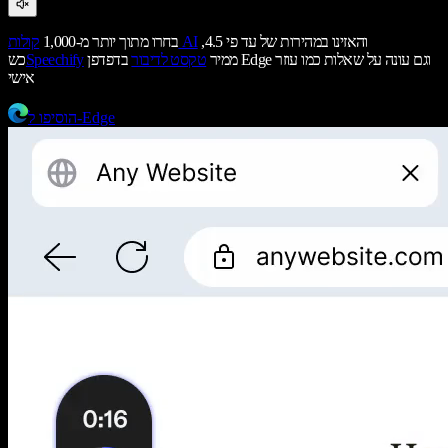
והאזינו במהירות של עד פי 4.5,
קולות AI
בחרו מתוך יותר מ-1,000
ממיר
טקסט לדיבור
בדפדפן Edge וגם עונה על שאלות כמו עוזר
Speechify
כש
אישי
הוסיפו ל-Edge