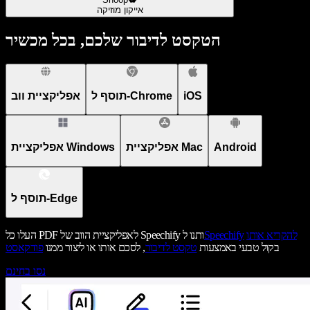
אייקון מוזיקה
הטקסט לדיבור שלכם, בכל מכשיר
iOS
תוסף ל-Chrome
אפליקציית ווב
Android
אפליקציית Mac
אפליקציית Windows
תוסף ל-Edge
להקריא אותו
Speechify
העלו כל PDF לאפליקציית הווב של Speechify ותנו ל
בקול טבעי באמצעות
טקסט לדיבור
, לסכם אותו או ליצור ממנו
פודקאסט
נסו בחינם