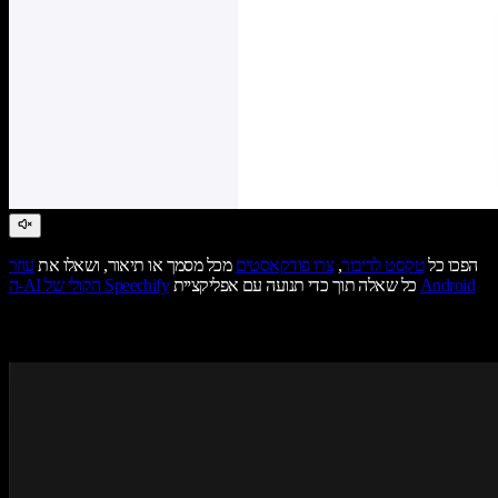
הפכו כל
טקסט לדיבור
,
צרו פודקאסטים
מכל מסמך או תיאור, ושאלו את
עוזר
Android
כל שאלה תוך כדי תנועה עם אפליקציית
ה-AI הקולי של Speechify