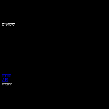
שימושים
הורדה
API
החברה