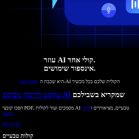
עוזר AI קולי אחד.
אינספור שימושים.
היא שכבת ה-AI הקולית שלכם בכל מכשיר
Speechify
שמקריא בשבילכם
טקסט לדיבור מבוסס AI
הפכו קובצי PDF, מסמכים ועוד לקולות AI טבעיים, מציאותיים ו
מלאי
הבעה
נסו בחינם
קולות טבעיים