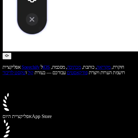
חוקרת,
מקריאה
, כותבת,
מכתיבה
, מסכמת,
iOS
ל
Speechify
אפליקציית
רושמת הערות ויוצרת
פודקאסטים
עבורכם — בעזרת
קול
ו
טקסט לדיבור
App Store
אפליקציית היום