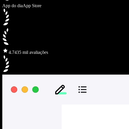
App do dia
App Store
4.7
435 mil avaliações