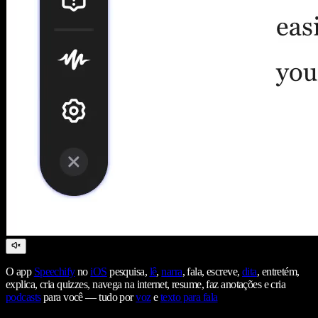
O app
Speechify
no
iOS
pesquisa,
lê
,
narra
, fala, escreve,
dita
, entretém,
explica, cria quizzes, navega na internet, resume, faz anotações e cria
podcasts
para você — tudo por
voz
e
texto para fala