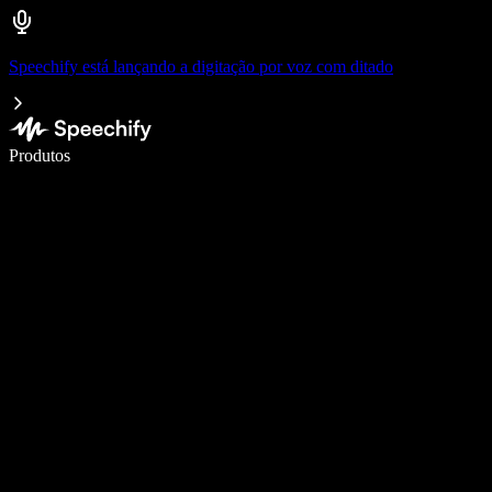
Speechify está lançando a digitação por voz com ditado
Escreva 5× mais rápido com digitação por voz
Produtos
Saiba mais