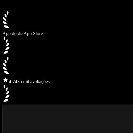
App do dia
App Store
4.7
435 mil avaliações