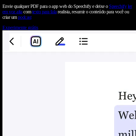
Envie qualquer PDF para o app web do Speechify e deixe o
Speechify
ler
em voz alta
com
texto para fala
realista, resumir o conteúdo para você ou
criar um
podcast
Experimente grátis