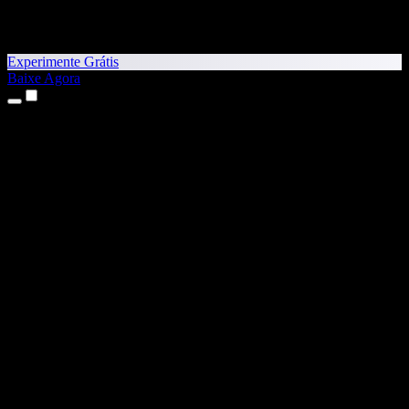
Experimente Grátis
Baixe Agora
Produtos
Texto para Fala
Apps para iPhone e iPad
App para Android
Extensão para Chrome
Extensão para Edge
App Web
App para Mac
App para Windows