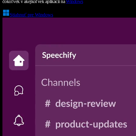
čokoľvek v akejkoľvek aplikácii na
Windows
Stiahnuť pre Windows