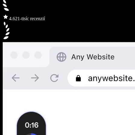
4.6
21-tisíc recenzií