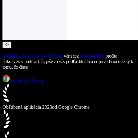
Rozšírenie Speechify pre Chrome
vám cez
text-to-speech
prečíta
čokoľvek v prehliadači, píše za vás podľa diktátu a odpovedá na otázky k
tomu, čo čítate
Pridať do Chromu
Obľúbená aplikácia 2023
od Google Chrome