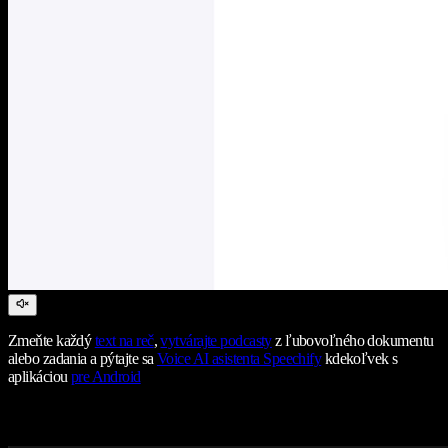
Zmeňte každý
text na reč
,
vytvárajte podcasty
z ľubovoľného dokumentu
alebo zadania a pýtajte sa
Voice AI asistenta Speechify
kdekoľvek s
aplikáciou
pre Android