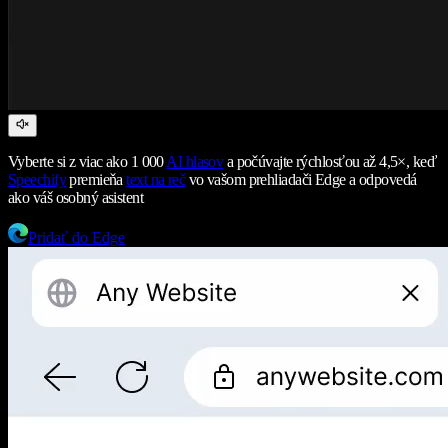
Vyberte si z viac ako 1 000
AI hlasov
a počúvajte rýchlosťou až 4,5×, keď
Speechify
premieňa
text na reč
vo vašom prehliadači Edge a odpovedá
ako váš osobný asistent
Pridať do Edge