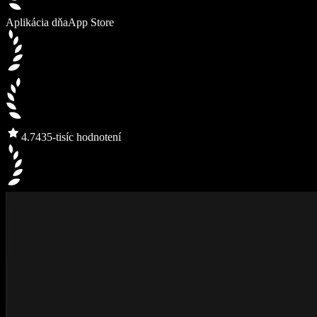
Aplikácia dňa
App Store
4.7
435-tisíc hodnotení