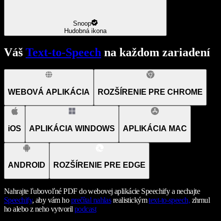
Snoop
Hudobná ikona
Váš
Text-to-Speech
na každom zariadení
WEBOVÁ APLIKÁCIA
ROZŠÍRENIE PRE CHROME
iOS
APLIKÁCIA WINDOWS
APLIKÁCIA MAC
ANDROID
ROZŠÍRENIE PRE EDGE
Nahrajte ľubovoľné PDF do webovej aplikácie Speechify a nechajte
Speechify
, aby vám ho
prečítal nahlas
realistickým
text-to-speech,
zhrnul
ho alebo z neho vytvoril
podcast