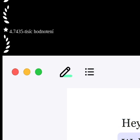
4.7
435-tisíc hodnotení