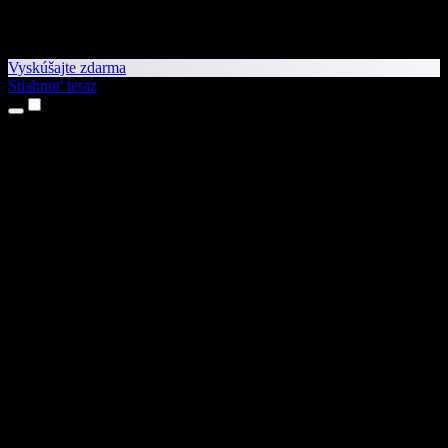
Vyskúšajte zdarma
Stiahnuť teraz
Produkty
Prevod textu na reč
Aplikácie pre iPhone a iPad
Aplikácia pre Android
Rozšírenie pre Chrome
Rozšírenie pre Edge
Webová aplikácia
Aplikácia pre Mac
Aplikácia pre Windows