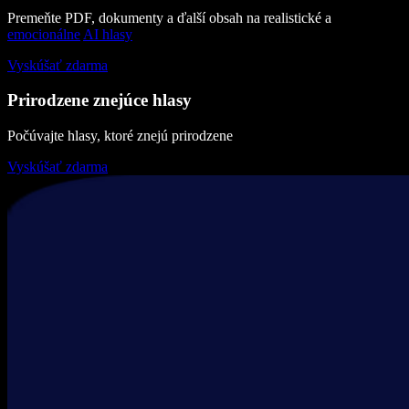
Premeňte PDF, dokumenty a ďalší obsah na realistické a
emocionálne
AI hlasy
Vyskúšať zdarma
Prirodzene znejúce hlasy
Počúvajte hlasy, ktoré znejú prirodzene
Vyskúšať zdarma