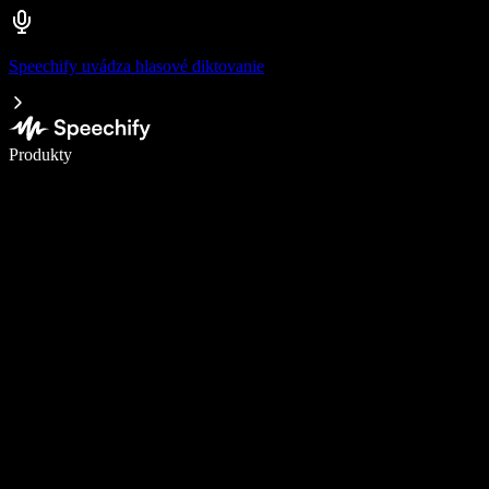
Speechify uvádza hlasové diktovanie
Píšte 5× rýchlejšie pomocou hlasového diktovania
Produkty
Zistiť viac