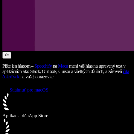
Píšte len hlasom –
Speechify
na
Macu
mení váš hlas na upravený text v
aplikáciách ako Slack, Outlook, Cursor a všetkých ďalších, a zároveň
číta
čokoľvek
na vašej obrazovke
Stiahnuť pre macOS
Aplikácia dňa
App Store