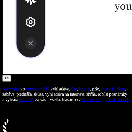
Speechify
vo
verzii pre iOS
vyhľadáva,
číta
,
hovorí
, píše,
zapisuje diktát
,
zabáva, prednáša, skúša, vyhľadáva na internete, zhŕňa, robí si poznámky
a vytvára
podcasty
za vás – všetko hlasom cez
AI asistenta
a
text-to-speech