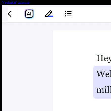
Vyskúšať zdarma