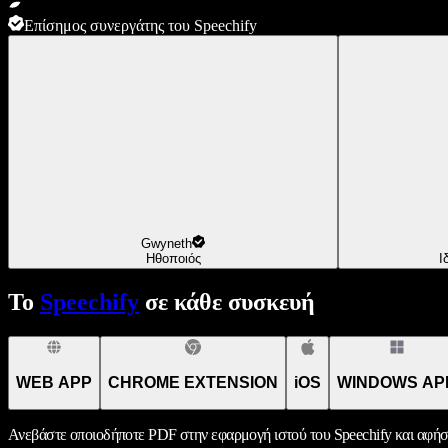
Επίσημος συνεργάτης του Speechify
Gwyneth
Ηθοποιός
Ι
Το
Speechify
σε κάθε συσκευή
WEB APP
CHROME EXTENSION
iOS
WINDOWS AP
Ανεβάστε οποιοδήποτε PDF στην εφαρμογή ιστού του Speechify και αφήσ