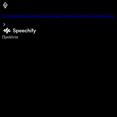
Το Speechify λανσάρει τη φωνητική πληκτρολόγηση (υπαγόρευση)
Γράψτε 5× πιο γρήγορα με φωνητική πληκτρολόγηση
Προϊόντα
Μάθετε περισσότερα