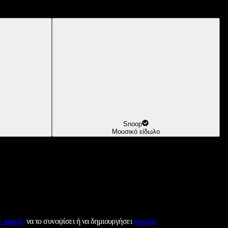
Snoop
Μουσικό είδωλο
 ομιλία,
να το συνοψίσει ή να δημιουργήσει
podcast