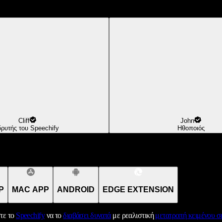
Cliff
John
δρυτής του Speechify
Ηθοποιός
P
MAC APP
ANDROID
EDGE EXTENSION
τε το
Speechify
να το
διαβάσει δυνατά
με ρεαλιστική
μετατροπή κειμένου σε