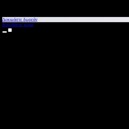
Δοκιμάστε δωρεάν
Κατεβάστε τώρα
Προϊόντα
Κείμενο σε Ομιλία
Εφαρμογές για iPhone & iPad
Εφαρμογή για Android
Επέκταση για Chrome
Επέκταση για Edge
Web εφαρμογή
Εφαρμογή για Mac
Εφαρμογή για Windows