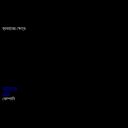
ব্যবহারের ক্ষেত্র
ডাউনলোড
API
কোম্পানি