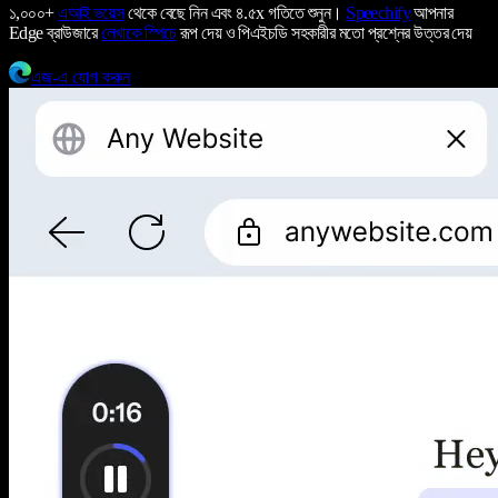
১,০০০+
এআই ভয়েস
থেকে বেছে নিন এবং ৪.৫x গতিতে শুনুন।
Speechify
আপনার
Edge ব্রাউজারে
লেখাকে স্পিচে
রূপ দেয় ও পিএইচডি সহকারীর মতো প্রশ্নের উত্তর দেয়
এজ-এ যোগ করুন