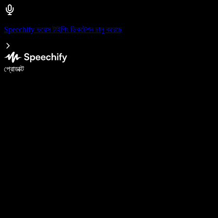
Speechify ভয়েস টাইপিং ডিকটেশন চালু করেছে
ভয়েস টাইপিং দিয়ে ৫ গুণ দ্রুত লিখুন
প্রোডাক্ট
আরও জানুন