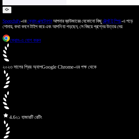
Speechify
-এর
ক্রোম এক্সটেনশন
আপনার ব্রাউজারের যেকোনো কিছু
টেক্সট টু স্পিচ
-এ পড়ে
শোনায়, কথা বললে টাইপ করে এবং আপনি যা পড়ছেন, সে বিষয়ে প্রশ্নের উত্তর দেয়
ক্রোম-এ যোগ করুন
২০২৩ সালের প্রিয় অ্যাপ
Google Chrome-এর পক্ষ থেকে
4.6
২১ হাজারটি রেটিং