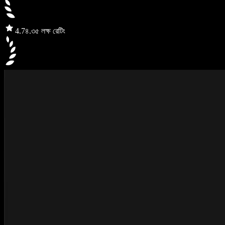
4.7
৪.৩৫ লক্ষ রেটিং