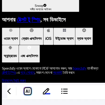
Snoop
সঙ্গীত জগতের আইকন
আপনার
টেক্সট টু স্পিচ
, সব ডিভাইসে
ওয়েব অ্যাপ
ক্রোম এক্সটেনশন
iOS
উইন্ডোজ অ্যাপ
ম্যাক অ্যাপ
অ্যান্ড্রয়েড
এজ এক্সটেনশন
Speechify ওয়েব অ্যাপে যেকোনো PDF আপলোড করুন, আর
Speechify
তা জীবন্ত
টেক্সট টু স্পিচ
–এ
পড়ে শোনাবে
, সারাংশ দেবে বা
পডকাস্ট
তৈরি করবে
বিনামূল্যে ট্রাই করুন