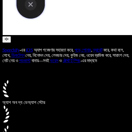
Speechify
-এর
iOS
অ্যাপ গবেষণায় সহায়তা করে,
পড়ে শোনায়
,
ন্যারেট
করে, কথা বলে,
লেখে,
ডিকটেশন
নেয়, বিনোদন দেয়, লেকচার দেয়, কুইজ নেয়, ওয়েব ব্রাউজ করে, সারাংশ দেয়,
নোট নেয় ও
পডকাস্ট
বানায়—সবই
ভয়েস
ও
টেক্সট টু স্পিচ
-এর মাধ্যমে
অ্যাপ অব দ্য ডে
অ্যাপ স্টোর