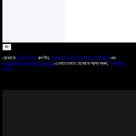
যেকোনো
লেখাকে স্পিচে
রূপ দিন,
ডকুমেন্ট বা বর্ণনা থেকে পডকাস্ট তৈরি করুন
এবং
Speechify Voice AI Assistant
-এ চলতে চলতে যেকোনো প্রশ্ন করুন,
অ্যান্ড্রয়েড
অ্যাপে