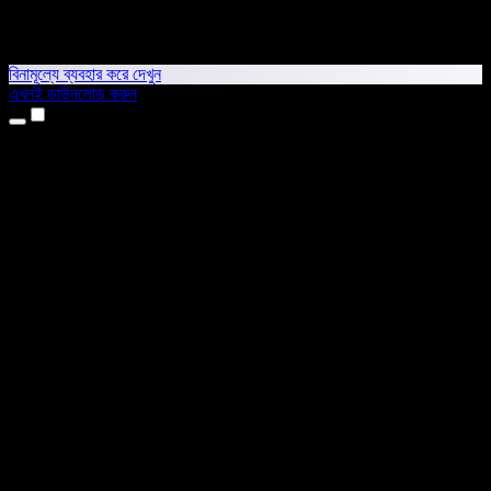
বিনামূল্যে ব্যবহার করে দেখুন
এখনই ডাউনলোড করুন
প্রোডাক্ট
টেক্সট টু স্পিচ
আইফোন ও আইপ্যাড অ্যাপ
অ্যান্ড্রয়েড অ্যাপ
ক্রোম এক্সটেনশন
এজ এক্সটেনশন
ওয়েব অ্যাপ
ম্যাক অ্যাপ
উইন্ডোজ অ্যাপ