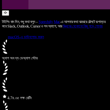
টাইপিং বাদ দিন, শুধু কথা বলুন –
Speechify
Mac
-এ আপনার কথা ঝরঝরে টেক্সটে রূপান্তর
করে Slack, Outlook, Cursor ও সব অ্যাপে, আর
স্ক্রিনের যেকোনো কিছু পড়ে শোনায়
macOS-এ ডাউনলোড করুন
অ্যাপ অব দ্য ডে
অ্যাপ স্টোর
4.7
৪.৩৫ লক্ষ রেটিং