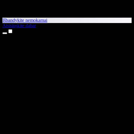
Išbandykite nemokamai
Atsisiųskite dabar
Produktai
Teksto skaitymas balsu
iPhone ir iPad programėlės
Android programėlė
Chrome plėtinys
Edge plėtinys
Interneto programėlė
Mac programėlė
Windows programėlė