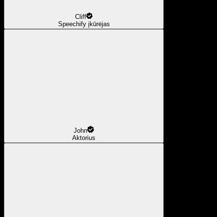
Cliff
Speechify įkūrėjas
John
Aktorius