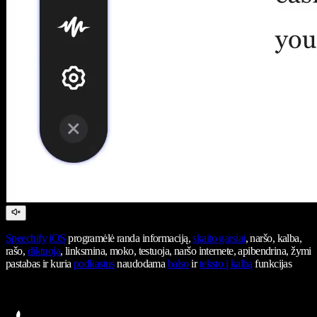
Speechify
iOS
programėlė randa informaciją,
skaito garsiai
, naršo, kalba,
rašo,
diktuoja
, linksmina, moko, testuoja, naršo internete, apibendrina, žymi
pastabas ir kuria
podkastus
naudodama
balso
ir
teksto į kalbą
funkcijas