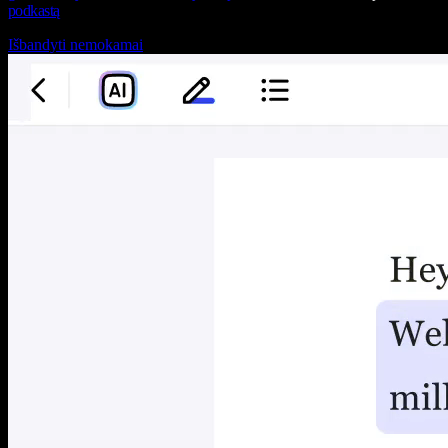
podkastą
Išbandyti nemokamai