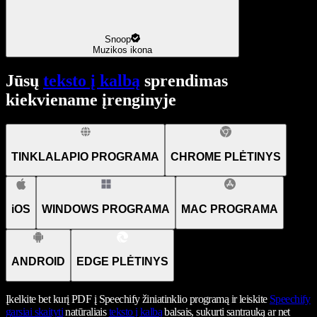
Snoop
Muzikos ikona
Jūsų
teksto į kalbą
sprendimas
kiekviename įrenginyje
TINKLALAPIO PROGRAMA
CHROME PLĖTINYS
iOS
WINDOWS PROGRAMA
MAC PROGRAMA
ANDROID
EDGE PLĖTINYS
Įkelkite bet kurį PDF į Speechify žiniatinklio programą ir leiskite
Speechify
garsiai skaityti
natūraliais
teksto į kalbą
balsais, sukurti santrauką ar net