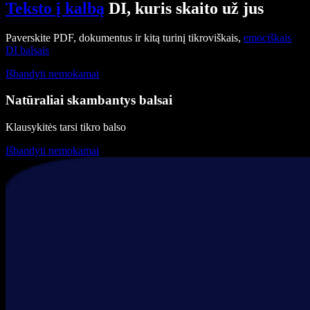
Teksto į kalbą
DI, kuris skaito už jus
Paverskite PDF, dokumentus ir kitą turinį tikroviškais,
emociškais
DI balsais
Išbandyti nemokamai
Natūraliai skambantys balsai
Klausykitės tarsi tikro balso
Išbandyti nemokamai