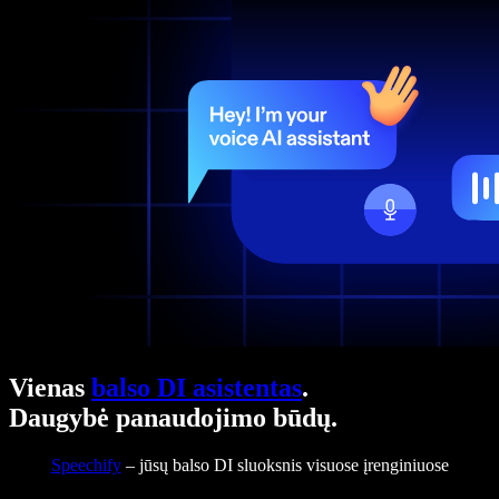
Vienas
balso DI asistentas
.
Daugybė panaudojimo būdų.
Speechify
– jūsų balso DI sluoksnis visuose įrenginiuose