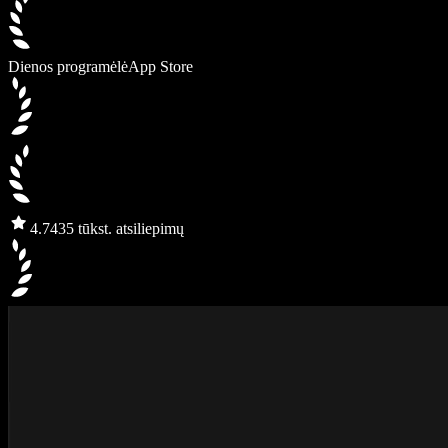
Dienos programėlė
App Store
4.7
435 tūkst. atsiliepimų