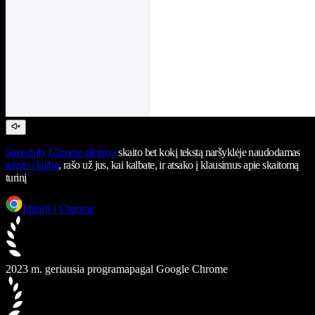
Speechify
Chrome plėtinys
skaito bet kokį tekstą naršyklėje naudodamas
teksto į kalbą
, rašo už jus, kai kalbate, ir atsako į klausimus apie skaitomą
turinį
Įdiegti į Chrome
2023 m. geriausia programa
pagal Google Chrome