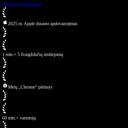
Išbandyti nemokamai
2025 m. Apple dizaino apdovanojimas
1 mln.+ 5 žvaigždučių atsiliepimų
Metų „Chrome“ plėtinys
60 mln.+ vartotojų