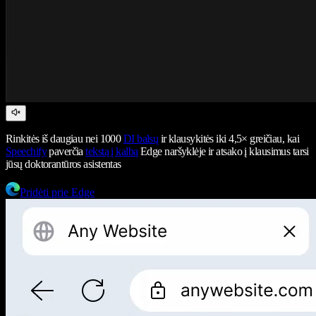
Rinkitės iš daugiau nei 1000
DI balsų
ir klausykitės iki 4,5× greičiau, kai
Speechify
paverčia
tekstą į kalbą
Edge naršyklėje ir atsako į klausimus tarsi
jūsų doktorantūros asistentas
Pridėti prie Edge