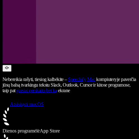
Nebereikia rašyti, tiesiog kalbėkite –
Speechify
Mac
kompiuteryje paverčia
jūsų balsą tvarkingu tekstu Slack, Outlook, Cursor ir kitose programose,
taip pat
garsiai perskaito bet ką
ekrane
Atsisiųsti macOS
Dienos programėlė
App Store