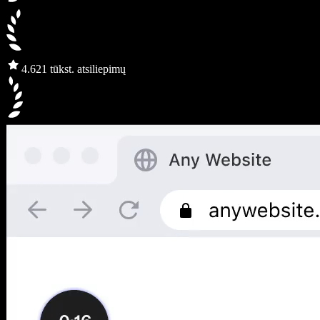
4.6
21 tūkst. atsiliepimų