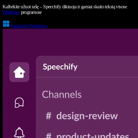
Kalbėkite užuot rašę – Speechify diktuoja ir garsiai skaito tekstą visose
Windows
programose
Atsisiųsti Windows