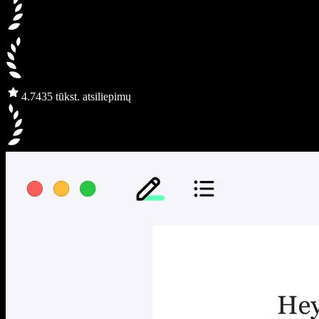
4.7
435 tūkst. atsiliepimų