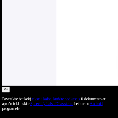
Paverskite bet kokį
tekstą į kalbą
,
kurkite podkastus
iš dokumento ar
aprašo ir klauskite
Speechify balso DI asistento
bet kur su
Android
programėle