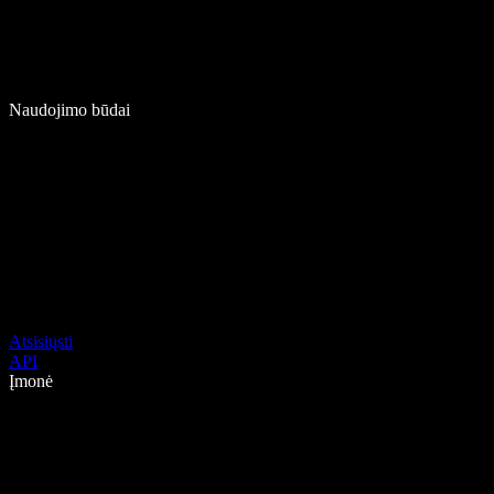
Naudojimo būdai
Atsisiųsti
API
Įmonė