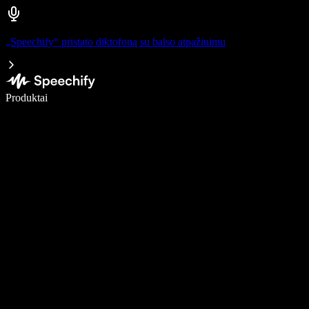
„Speechify“ pristato diktofoną su balso atpažinimu
Rašykite 5× greičiau naudodami diktavimą balsu
Produktai
Sužinokite daugiau