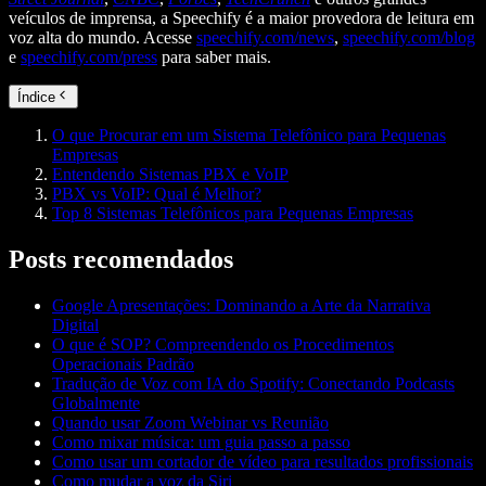
veículos de imprensa, a Speechify é a maior provedora de leitura em
voz alta do mundo. Acesse
speechify.com/news
,
speechify.com/blog
e
speechify.com/press
para saber mais.
Índice
O que Procurar em um Sistema Telefônico para Pequenas
Empresas
Entendendo Sistemas PBX e VoIP
PBX vs VoIP: Qual é Melhor?
Top 8 Sistemas Telefônicos para Pequenas Empresas
Posts recomendados
Google Apresentações: Dominando a Arte da Narrativa
Digital
O que é SOP? Compreendendo os Procedimentos
Operacionais Padrão
Tradução de Voz com IA do Spotify: Conectando Podcasts
Globalmente
Quando usar Zoom Webinar vs Reunião
Como mixar música: um guia passo a passo
Como usar um cortador de vídeo para resultados profissionais
Como mudar a voz da Siri