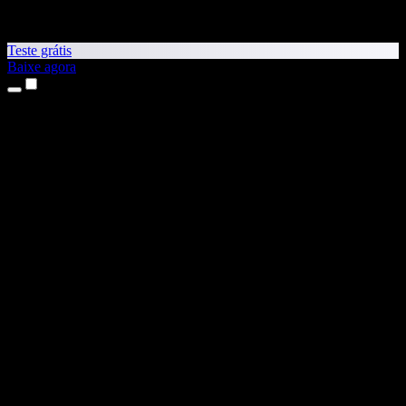
Teste grátis
Baixe agora
Produtos
Leitura em voz alta
Apps para iPhone e iPad
App para Android
Extensão para Chrome
Extensão para Edge
App Web
App para Mac
App para Windows