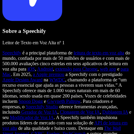
Sobre a Speechify
Leitor de Texto em Voz Alta nº 1
Speechify
é a principal plataforma de
leitura de texto em voz alta
do
mundo, confiada por mais de 50 milhões de usuários e com mais de
500.000 avaliações cinco estrelas em seus aplicativos de leitura em
voz alta para
iOS
,
Android
,
extensão para Chrome
,
web app
e
para
Mac
. Em 2025,
a Apple premiou
a Speechify com o prestigiado
Apple Design Award
na
WWDC
, chamando a plataforma de “um
recurso essencial que ajuda as pessoas a viverem suas vidas.” A
Speechify oferece mais de 1.000 vozes naturais em mais de 60
idiomas, sendo usada em quase 200 países. Vozes de celebridades
incluem
Snoop Dogg
e
Gwyneth Paltrow
. Para criadores e
empresas, o
Speechify Studio
oferece ferramentas avançadas,
incluindo
Gerador de Voz IA
,
Clonagem de Voz IA
,
Dublagem IA
e
seu
Modificador de Voz IA
. A Speechify também impulsiona
produtos líderes de mercado com sua solução de
API de leitura em
voz alta
de alta qualidade e baixo custo. Destaque em
The Wall
Street Journal
,
CNBC
,
Forbes
,
TechCrunch
e outros grandes