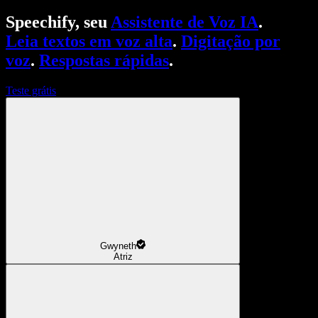
Speechify, seu
Assistente de Voz IA
.
Leia textos em voz alta
.
Digitação por
voz
.
Respostas rápidas
.
Teste grátis
Gwyneth
Atriz