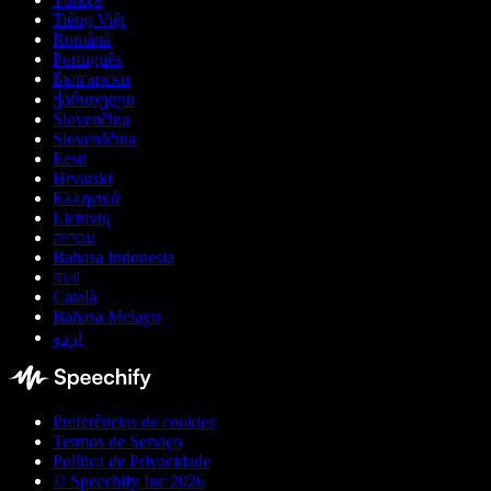
Tiếng Việt
Română
Português
Български
ქართული
Slovenčina
Slovenščina
Eesti
Hrvatski
Ελληνικά
Lietuvių
עברית
Bahasa Indonesia
বাংলা
Català
Bahasa Melayu
اردو
Preferências de cookies
Termos de Serviço
Política de Privacidade
© Speechify Inc 2026