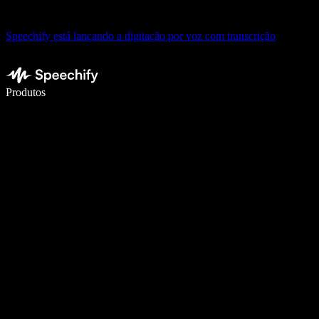
Speechify está lançando a digitação por voz com transcrição
Escreva 5× mais rápido com a digitação por voz
Produtos
Saiba mais